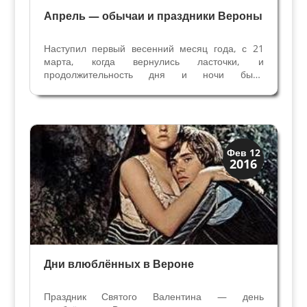
Апрель — обычаи и праздники Вероны
Наступил первый весенний месяц года, с 21
марта, когда вернулись ласточки, и
продолжительность дня и ночи была
одинаковой, официально наступила весна. На
барельефе Базилики Святого Зенона апрель
изображён женской фигурой – Весной, с двумя
цветами в руках. Веронская...
Праздники и легенды
Фев 12
2016
Традиции
Дни влюблённых в Вероне
Праздник Святого Валентина — день