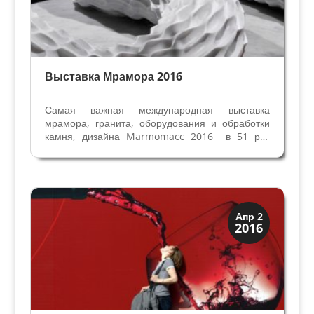
Выставка Мрамора 2016
Самая важная международная выставка
мрамора, гранита, оборудования и обработки
камня, дизайна Marmomacc 2016 в 51 раз
прошла в Вероне. С 28 сентября по 1 октября
2016 года в Вероне Marmomacc 2016
Международная встреча для всех, кто работает
с натуральным камнем —...
Праздники и легенды
Апр 2
2016
Традиции