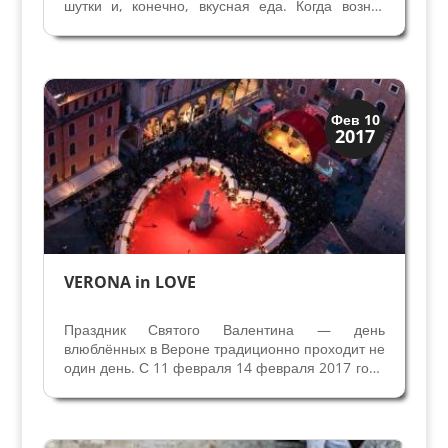
шутки и, конечно, вкусная еда. Когда возник
такой празлник и почему его так любят в
Италии? История возникновения Карнавала
уходит корнями в далекое прошлое — в
античный Рим. Именно в этот...
Праздники и легенды
Фев 10
2017
Традиции
VERONA in LOVE
Праздник Святого Валентина — день
влюблённых в Вероне традиционно проходит не
один день. С 11 февраля 14 февраля 2017 года
город отдан во власть влюблённых со всей
Италии и разных стран мира. Площадь
Синьоров с 10 до 19 часов — место рынка
традиционных продуктов,...