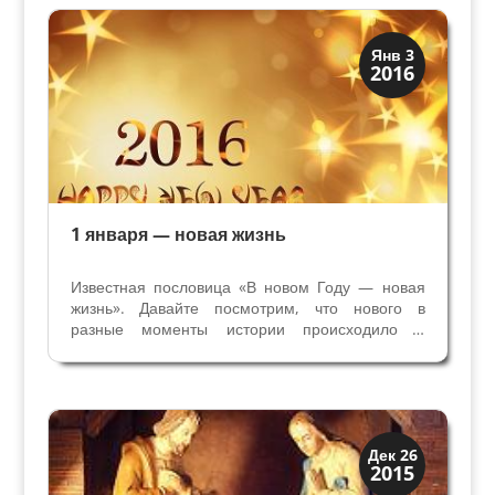
радость...
Праздники и легенды
Янв 3
2016
Традиции
1 января — новая жизнь
Известная пословица «В новом Году — новая
жизнь». Давайте посмотрим, что нового в
разные моменты истории происходило 1
января. Восход солнца в 7 часов 34 минуты.
Закат в 16 часов 50 минут. 404 год - Монах
Телемах в Риме вышел на арену Колизея и
остановил битву...
Праздники и легенды
Дек 26
2015
Традиции