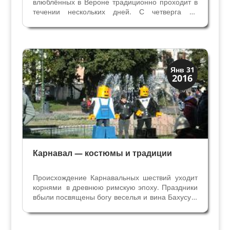
влюблённых в Вероне традиционно проходит в
течении нескольких дней. С четверга 11
февраля по воскресенье 14 февраля 2016 года
город был во власти влюблённых со всей
Италии и со всего мира. Площадь Синьоров с
10 до 19 часов — место...
Праздники и легенды
Янв 31
2016
Традиции
Карнавал — костюмы и традиции
Происхождение Карнавальных шествий уходит
корнями в древнюю римскую эпоху. Праздники
вбыли посвящены богу веселья и вина Бахусу и
назывались Бакканале – Вакханалии. Каждый
использовал маски и костюмы, чтобы выразить
своё настроение: веселье, страдания, страх,