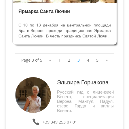
Ярмарка Санта Лючии
С 10 по 13 декабря на центральной площади
Бра в Вероне проходит традиционная Ярмарка
Санта Лючии. В честь праздника Святой Лючии,
издавна популярной Святой в Вероне, более
300 ларьков и стендов открываются на
площади. Продают разные сладости,
традиционные товары,...
Page 3 of 5
«
1
2
3
4
5
»
Эльвира Горчакова
Русский гид с лицензией
Венето, специализация
Верона, Мантуя, Падуя,
озеро Гарда и виллы
Венето.
+39 349 253 07 01