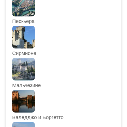
Пескьера
Сирмионе
Мальчезине
Валедджо и Боргетто