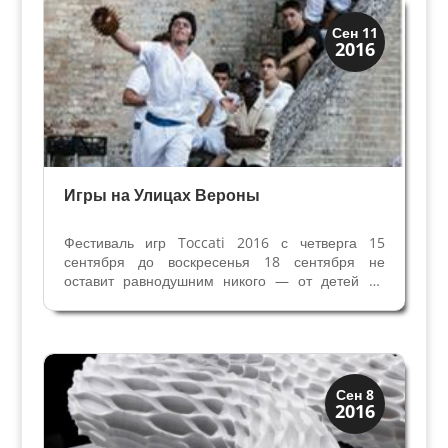
Праздники и легенды
Сен 11
2016
Традиции
Игры на Улицах Вероны
Фестиваль игр Toccati 2016 с четверга 15
сентября до воскресенья 18 сентября не
оставит равнодушним никого — от детей до
стариков. Исторический центр Вероны, её
площади, дворики и набережные становится
игровыми площадками. Музыка, танцы, игры —
от древних, которым...
Праздники и легенды
Сен 8
2016
Традиции