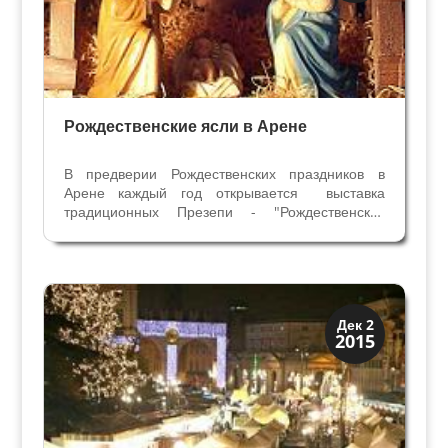
Рождественские ясли в Арене
В предверии Рождественских праздников в
Арене каждый год открывается выставка
традиционных Презепи - "Рождественских
яслей". В этом году было выставлено 400
макетов из разных городов и Музеев Италии.
Современные ёлки пришли в итальянские дома
только к 70-м годам...
Праздники и легенды
Дек 2
2015
Традиции