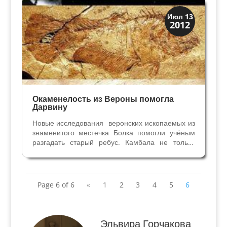
История
Июл 13
2012
Открытия
Окаменелость из Вероны помогла
Дарвину
Новые исследования веронских ископаемых из
знаменитого местечка Болка помогли учёным
разгадать старый ребус. Камбала не только
вкусная рыба: для учёных само существование
этой рыбы - загадка эволюционного процесса.
Со времён Чарльза Дарвина не
прекращаются...
Page 6 of 6
«
1
2
3
4
5
6
Эльвира Горчакова