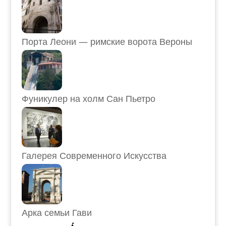
Порта Леони — римские ворота Вероны
Фуникулер на холм Сан Пьетро
Галерея Современного Искусства
Арка семьи Гави