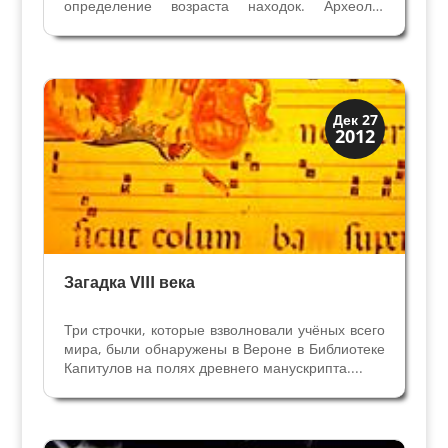
определение возраста находок. Археолог
изучает прошлое и, датируя находки,
восстанавливает историю. Не всегда легко это
сделать, очень часто археолог доисторических
времён, не имея...
История
Дек 27
2012
Открытия
Загадка VIII века
Три строчки, которые взволновали учёных всего
мира, были обнаружены в Вероне в Библиотеке
Капитулов на полях древнего манускрипта....