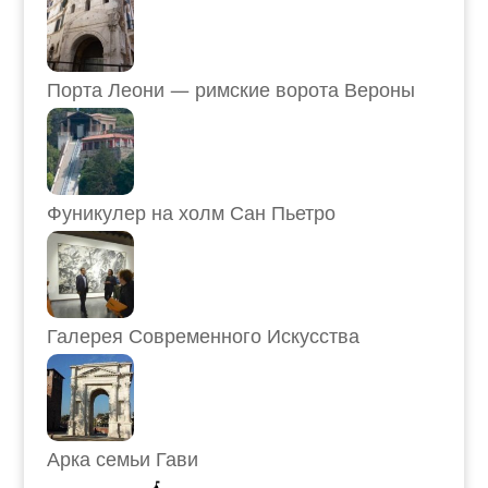
Порта Леони — римские ворота Вероны
Фуникулер на холм Сан Пьетро
Галерея Современного Искусства
Арка семьи Гави