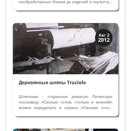
необработанных блоков до изделий и скульптур,
оборудованию для обработки камня,
технологиям, дизайну и архитектуре, в общем,
полной гамме отраслей, связанных с этим
ценным материалом. Веронская...
Мода и ремесла
Авг 2
2012
Традиции
Деревянные шляпы Truciolo
Шляпники – старинное ремесло Латинскую
пословицу «Сколько голов, столько и мнений»
можно переделать и сказать «Сколько голов,
столько и шапок». Достаточно представить себе
многообразие головных уборов, как женских, так
и мужских. Мода на головные уборы с
неистощимой...