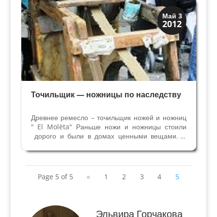
Мода и ремесла
Май 3
2012
Традиции
Точильщик — ножницы по наследству
Древнее ремесло – точильщик ножей и ножниц
" El Molèta" Раньше ножи и ножницы стоили
дорого и были в домах ценными вещами. В
семьях не было сервизов и столовых приборов
на 6 или 12 человек, как сейчас. В деревенских
домах зачастую единственный нож передавали
во время...
Page 5 of 5
«
1
2
3
4
5
Эльвира Горчакова