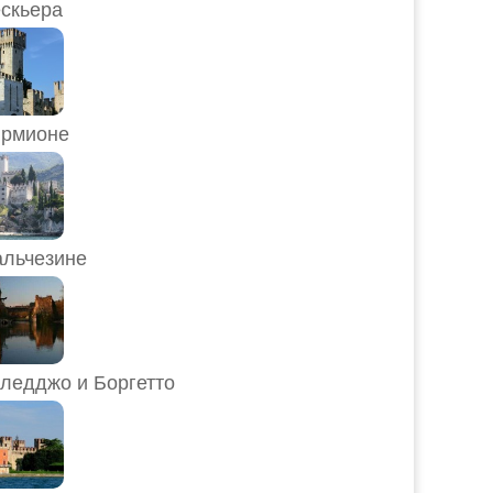
скьера
рмионе
льчезине
ледджо и Боргетто