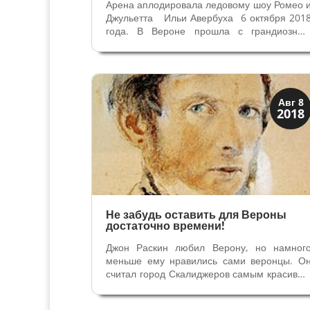
Арена аплодировала ледовому шоу Ромео 
Джульетта Ильи Авербуха 6 октября 201
года. В Вероне прошла с грандиозны
успехом европейская премьера
Великолепные декорации и костюмы
спецэффекты, бессмертная истори
трагической любви, музыка и самое главно
– наши...
Венецианская
Авг 8
2018
Верона
Не забудь оставить для Вероны
достаточно времени!
Джон Раскин любил Верону, но намног
меньше ему нравились сами веронцы. О
считал город Скалиджеров самым красивы
в Европе — шедевром равновеси
архитектурных форм и цвета, гармоничны