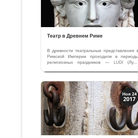
Театр в Древнем Риме
В древности театральные представления 
Римской Империи проходили в период
религиозных праздников — LUDI (Луд
переводится как общественные спектакли)
Главный праздник LUDI ROMAN
проводился в сентябре и был посвяще
богу Юпитеру — Giove Massimo. Сначал
это были...
Венецианская
Ноя 24
2017
Верона