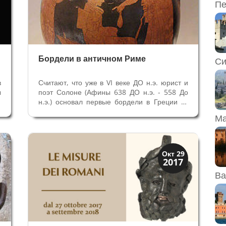
Пе
Бордели в античном Риме
Си
в
Считают, что уже в VI веке ДО н.э. юрист и
ы
поэт Солоне (Афины 638 ДО н.э. - 558 До
и
н.э.) основал первые бордели в Греции —
.
там за деньги красивые рабыни развлекали
Ма
E
клиентов и платили налоги государству.
н
Законы Солона, касающиеся брака - право
а
женщине в случае...
Верона
Окт 29
2017
Римская Верона
Ва