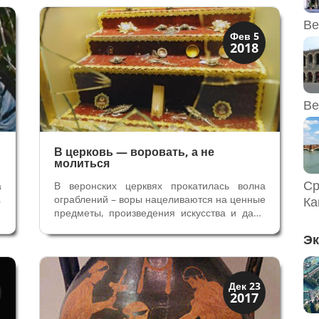
.
(1937), В поисках южной Африки (1948) и
е
многими другими. Вот, что он пишет о
Ве
куртизанках...
XIX век до наших дней
Фев 5
2018
Верона
Ве
В церковь — воровать, а не
молиться
Ср
а
В веронских церквях прокатилась волна
,
ограблений – воры нацеливаются на ценные
Ка
е
предметы, произведения искусства и даже
и
на реликвии Святых. В Кафедральном
Эк
й
Соборе Вероны, несмотря на постоянный
В
контроль и многочисленных туристов,
похитили бронзовую скульптуру Иоана...
Верона
Дек 23
2017
Римская Верона