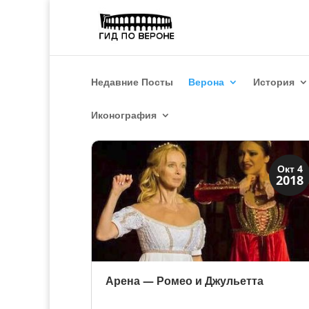
Недавние Посты
Верона
История
Иконография
XIX век до наших дней
Окт 4
2018
Верона
Арена — Ромео и Джульетта