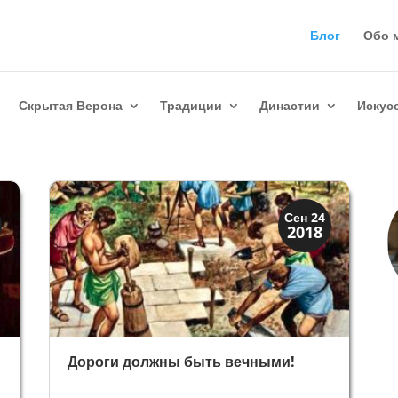
Блог
Обо 
Скрытая Верона
Традиции
Династии
Искус
Верона
Сен 24
2018
Римская Верона
Дороги должны быть вечными!