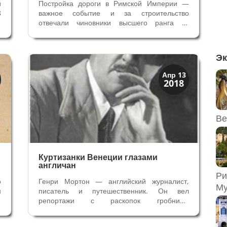
и
Постройка дороги в Римской Империи —
8
важное событие и за строительство
м
отвечали чиновники высшего ранга —
.
магистраты в республиканский период,
,
консулы и даже императоры во времена
я
Империи. Развитие дорог соответствовало
Эк
е
расширению территорий Римской
Империи,...
Венецианская
Апр 13
2018
Верона
Ве
Куртизанки Венеции глазами
англичан
Ри
о
Генри Мортон — английский журналист,
Му
н
писатель и путешественник. Он вел
м
репортажи с раскопок гробницы
я
Тутанхамона, известен книгами В поисках
м
Англии (1927), Путеводитель по Лондону