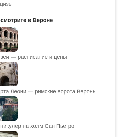
цизе
смотрите в Вероне
Музеи — расписание и цены
рта Леони — римские ворота Вероны
никулер на холм Сан Пьетро