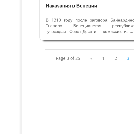
Наказания в Венеции
В 1310 году после заговора Байнардин
Тьеполо Венецианская республик
учреждает Совет Десяти — комиссию из 1
венецианских патрициев. Читайте 
заговоре Тьеполо в статье Как любопытна
старушка спасла Венецию. Члены Совет
рассматривали самые важные дел
Page 3 of 25
«
1
2
3
государства...