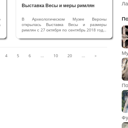
Ла
Выставка Весы и меры римлян
По
о
В Археологическом Музее Вероны
а
открылась Выставка Весы и размеры
0
римлян с 27 октября по сентябрь 2018 года.
о
Интересные экспонаты, обнаруженные в
я
некрополях, обычно находились в
а
запасниках Музея и не выставлялись для
а
публики. Цель организаторов Выставки –
4
5
6
...
10
20
...
»
познакомить с...
По
Фу