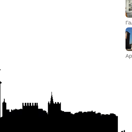
Га
Ар