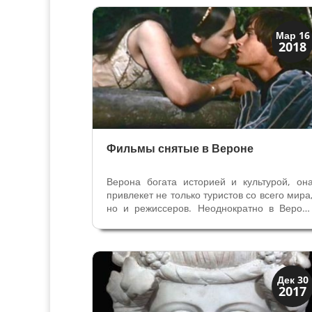
сочетанием камня, истории и пейзажей
Раскин думал, что веронцы н
заслуживают...
XIX век до наших дней
Мар 16
2018
Верона
Фильмы снятые в Вероне
Верона богата историей и культурой, он
привлекет не только туристов со всего мира
но и режиссеров. Неоднократно в Верон
снимали фильмы, её средневековые улочк
и площади становились на несколько дне
становились съемочной площадкой. 
Вероне снимались следующие...
Верона
Дек 30
2017
Римская Верона