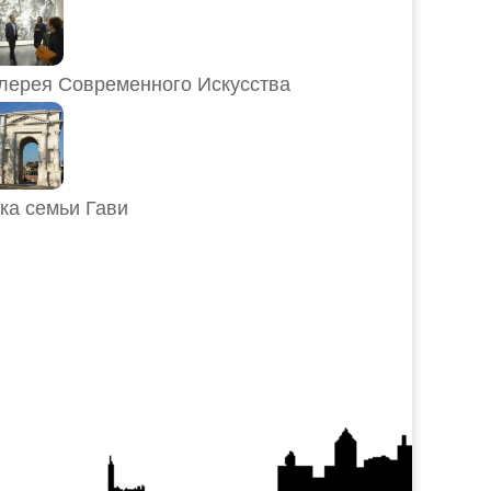
лерея Современного Искусства
ка семьи Гави