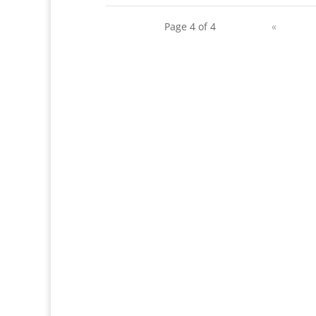
права преподавания. В 1860 г. Трецц
уезжает в Ломбардию, где продолжает...
Page 4 of 4
«