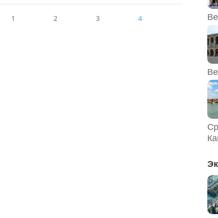
а
Ве
1
2
3
4
Ве
Ср
Ка
Эк