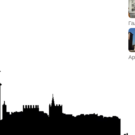
Га
Ар