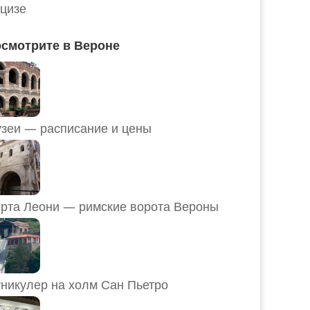
цизе
смотрите в Вероне
Музеи — расписание и цены
рта Леони — римские ворота Вероны
никулер на холм Сан Пьетро