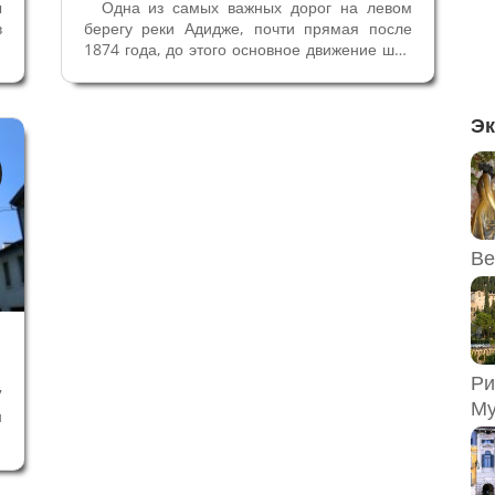
ы
Одна из самых важных дорог на левом
в
берегу реки Адидже, почти прямая после
й
1874 года, до этого основное движение шло
-
по улице Св.Назария. С 1907 года получила
и
название XX сентября, чтобы увековечить
е
день провозглашения Рима столицей
Эк
и
Италии. Улица XX...
Ве
Ри
7
Му
н
.
в
т