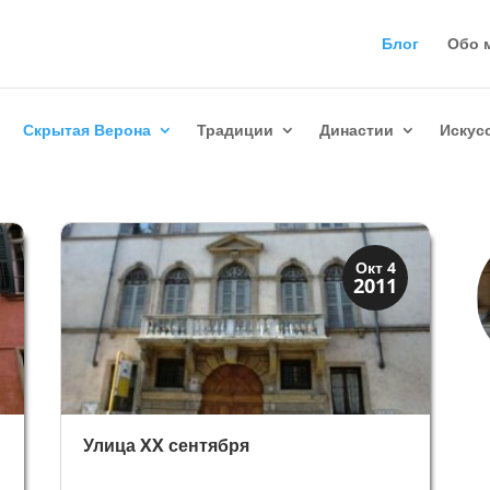
Блог
Обо 
Скрытая Верона
Традиции
Династии
Искус
Скрытая Верона
Окт 4
2011
Улицы и площади
Улица XX сентября