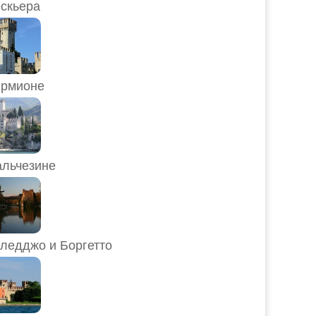
скьера
рмионе
льчезине
ледджо и Боргетто