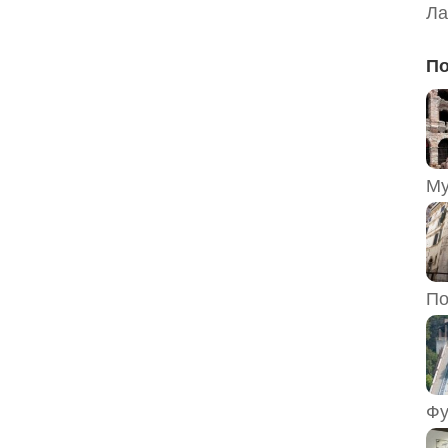
Ла
По
По
Фу