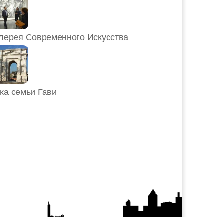
лерея Современного Искусства
ка семьи Гави