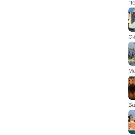
Пе
Си
Ма
Ва