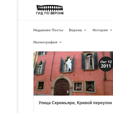
Недавние Посты
Верона
История
Иконография
Скрытая Верона
Окт 12
2011
Улицы и площади
Улица Скримьяри, Кривой переулок