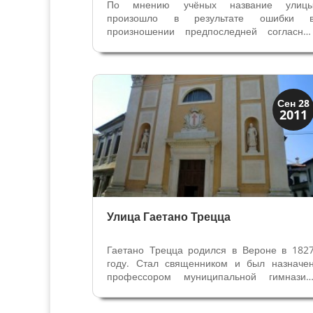
По мнению учёных название улиц
произошло в результате ошибки 
произношении предпоследней согласно
этого слава, на самом деле «скриньяри» 
ремесленники, производящие сундуки 
лавки. В средние века в этом район
находилось множество боттег, где 
работали...
Скрытая Верона
Сен 28
2011
Улицы и площади
Улица Гаетано Трецца
Гаетано Трецца родился в Вероне в 182
году. Стал священником и был назначе
профессором муниципальной гимназии
Австрийское правительство обвиняет его 
крамоле, заключает в тюрьму и лишае