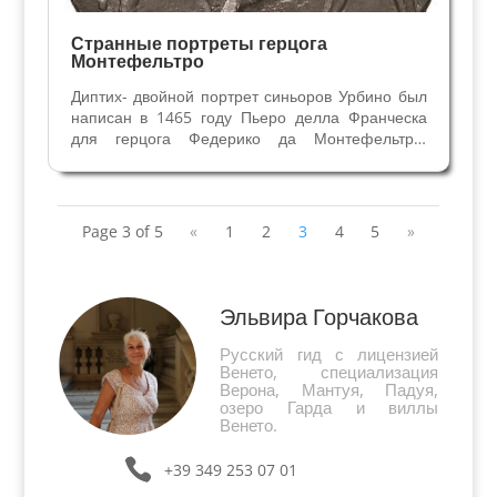
Странные портреты герцога
Монтефельтро
Диптих- двойной портрет синьоров Урбино был
написан в 1465 году Пьеро делла Франческа
для герцога Федерико да Монтефельтро,
синьора Урбино. Хранится в Галерее Уффици и
является одним из ранних портретов Эпохи
Возрождения. Герцогу 43 года, его второй жене
Баттисте...
Page 3 of 5
«
1
2
3
4
5
»
Эльвира Горчакова
Русский гид с лицензией
Венето, специализация
Верона, Мантуя, Падуя,
озеро Гарда и виллы
Венето.
+39 349 253 07 01