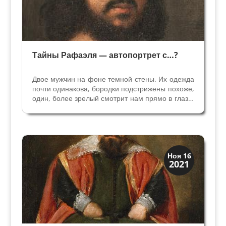
Тайны Рафаэля — автопортрет с…?
Двое мужчин на фоне темной стены. Их одежда
почти одинакова, бородки подстрижены похоже,
один, более зрелый смотрит нам прямо в глаза.
Его левая рука на плече сидящего мужчины
помоложе, который оглядывается на приятеля?
Друга? Ученика? Его рука указывает вперед,
как...
Иконография
Ноя 16
2021
Портреты