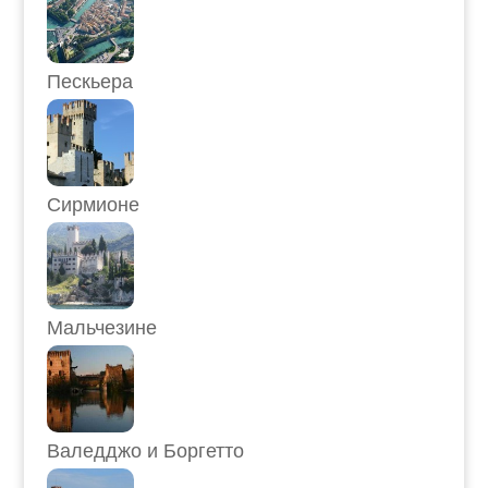
Пескьера
Сирмионе
Мальчезине
Валедджо и Боргетто