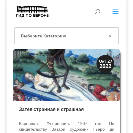
Иконография
Окт 27
2022
Смерть и Триумфы
Затея странная и страшная
Карнавал, Флоренция, 1507 год По
свидетельству Вазари художник Пьеро ди