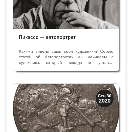
Пикассо — автопортрет
Какими видели сами себя художники? Серию
статей об Автопортретах мы начинаем с
художника, который никогда не уставал
экспериментировать – великого и
противоречивого Пабло Пикассо. Пикассо –
эмблема художника ХХ века, к тому же его
интерес к себе оставил для нас...
Иконография
Сен 30
2020
Портреты