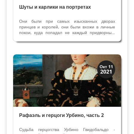
Шуты и карлики на портретах
Они были при самых изысканных дворах
принцев и королей, они были вхожи в личные
покои, куда попадал не каждый придворный,
они знали тайны хозяина. Они - неотьемлимая
часть итальянской литературы эпохи
Возрождения, мы видим их на
аристократических портретах – речь идет...
Иконография
Окт 11
2021
Портреты
Рафаэль и герцоги Урбино, часть 2
Судьба герцогства Урбино Гвидобальдо -