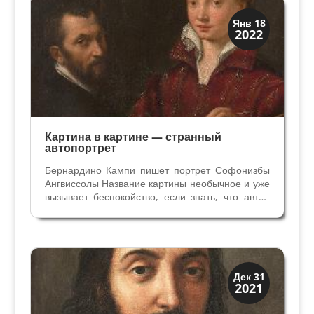
Иконография
Янв 18
2022
Портреты
Картина в картине — странный
автопортрет
Бернардино Кампи пишет портрет Софонизбы
Ангвиссолы Название картины необычное и уже
вызывает беспокойство, если знать, что автор
сама Софонисба Ангвиссола. Таким образом,
это двойной портрет, но в то же время и
автопортрет художницы. Картина кисти
Софонисбы Ангиссолы...
Иконография
Дек 31
2021
Портреты