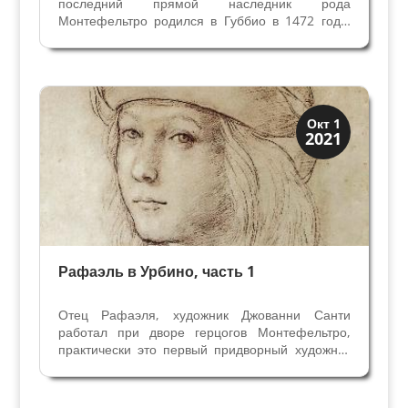
последний прямой наследник рода
Монтефельтро родился в Губбио в 1472 году,
сын Федерико герцога Урбино и Баттисты
Сфорца. В 10 летнем возрасте уже стал
Герцогом, в 17 летнем женился на Элизабете
Гонзага, но продолжить род не...
Иконография
Окт 1
2021
Портреты
Рафаэль в Урбино, часть 1
Отец Рафаэля, художник Джованни Санти
работал при дворе герцогов Монтефельтро,
практически это первый придворный художник
просвещенного и передового двора Урбино. Его
ценили и уважали не только за алтарные
образы для церквей, но и за мастерство