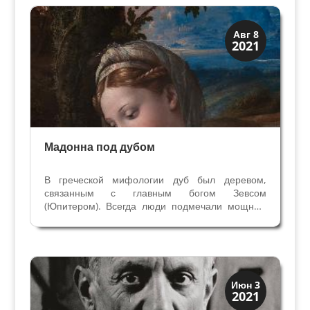
портретной живописи. В...
Иконография
Авг 8
2021
Христос и Мадонна
Мадонна под дубом
В греческой мифологии дуб был деревом,
связанным с главным богом Зевсом
(Юпитером). Всегда люди подмечали мощные
стволы и очень твердую древесину, которые
вызывали почтение и восхищение. Дуб стали
связывать с физической силой и твердостью
духа. В христианстве дуб...
Иконография
Июн 3
2021
Портреты