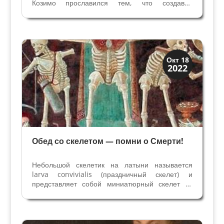
Козимо прославился тем, что создавал
временные декорации для карнавалов и других
уличных праздников во Флоренции. Одно из
таких шествий в конце карнавала 1507 года,
иллюстрировало Торжество...
Иконография
Окт 18
2022
Смерть и Триумфы
Обед со скелетом — помни о Смерти!
Небольшой скелетик на латыни называется
larva convivialis (праздничный скелет) и
представляет собой миниатюрный скелет из
бронзы с сочлененными двигающимися
конечностями. Что это? Модель для изучения
анатомии? Похоронное украшение? Ничего
подобного - это предмет,...