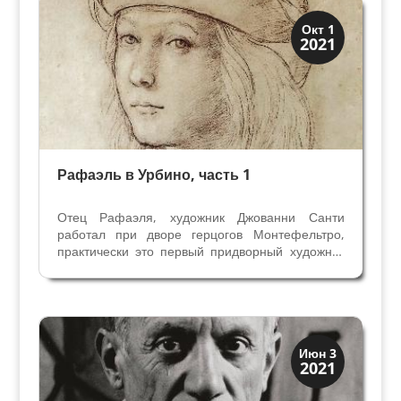
Иконография
Окт 1
2021
Портреты
Рафаэль в Урбино, часть 1
Отец Рафаэля, художник Джованни Санти
работал при дворе герцогов Монтефельтро,
практически это первый придворный художник
просвещенного и передового двора Урбино. Его
ценили и уважали не только за алтарные
образы для церквей, но и за мастерство
портретной живописи. В...
Иконография
Июн 3
2021
Портреты