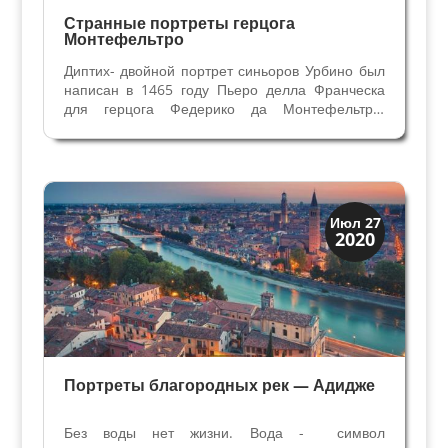
Странные портреты герцога
Монтефельтро
Диптих- двойной портрет синьоров Урбино был
написан в 1465 году Пьеро делла Франческа
для герцога Федерико да Монтефельтро,
синьора Урбино. Хранится в Галерее Уффици и
является одним из ранних портретов Эпохи
Возрождения. Герцогу 43 года, его второй жене
Баттисте...
Иконография
Июл 27
2020
Портреты
Портреты благородных рек — Адидже
Без воды нет жизни. Вода - символ