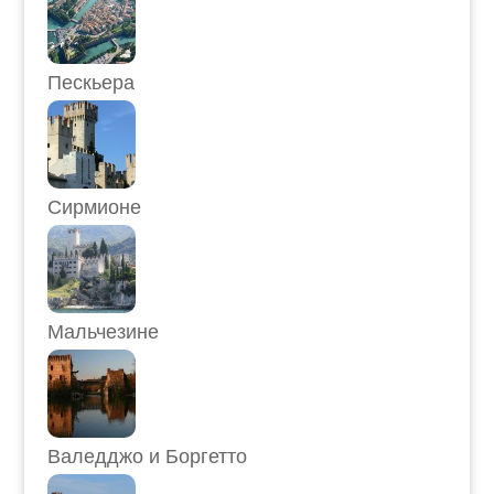
Пескьера
Сирмионе
Мальчезине
Валедджо и Боргетто