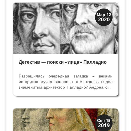
века. Сомнений в том, что...
Загадки прошлого
Мар 12
2020
Иконография
Детектив — поиски «лица» Палладио
Разрешилась очередная загадка – веками
историков мучал вопрос о том, как выглядел
знаменитый архитектор Палладио? Андреа сын
Пьетро делла Гондола (1508 – 1580) в 31 год
стал называть себя Палладио и прославился
под этим именем. Не существует его
официального Портрета,...
Загадки прошлого
Сен 15
2019
Иконография