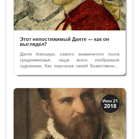
Этот непостижимый Данте — как он
выглядел?
Данте Алигьери, самого знаменитого поэта
средневековья, чаще всего изображали
художники. Как персонаж своей Божественной
Комедии он присутствует на всех миниатюрах
— иллюстрациях поэмы. И не только… Его
портретные изображения — знаменитые и не
очень мы встречаем у...
Иконография
Июн 21
2018
Портреты