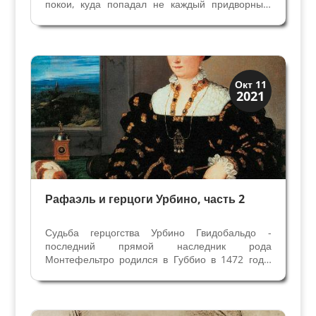
покои, куда попадал не каждый придворный,
они знали тайны хозяина. Они - неотьемлимая
часть итальянской литературы эпохи
Возрождения, мы видим их на
аристократических портретах – речь идет...
Иконография
Окт 11
2021
Портреты
Рафаэль и герцоги Урбино, часть 2
Судьба герцогства Урбино Гвидобальдо -
последний прямой наследник рода
Монтефельтро родился в Губбио в 1472 году,
сын Федерико герцога Урбино и Баттисты
Сфорца. В 10 летнем возрасте уже стал
Герцогом, в 17 летнем женился на Элизабете
Гонзага, но продолжить род не...