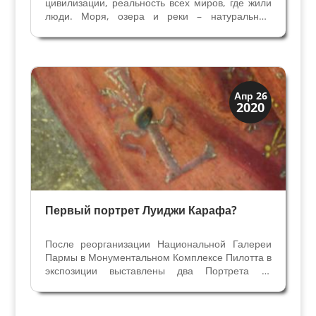
цивилизации, реальность всех миров, где жили
люди. Моря, озера и реки – натуральные
элементы природы всегда связаны с людьми,
они характеризуют территории проживания с
античности, их обожествляли в древности. На
многих монетах разных...
Иконография
Апр 26
2020
Портреты
Первый портрет Луиджи Карафа?
После реорганизации Национальной Галереи
Пармы в Монументальном Комплексе Пилотта в
экспозиции выставлены два Портрета из
коллекции Санвитале – мужской и женский,
которые приписывают художнику Франсу
Пурбусу младшему и датируют началом XVII