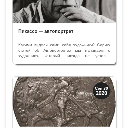
Пикассо — автопортрет
Какими видели сами себя художники? Серию
статей об Автопортретах мы начинаем с
художника, который никогда не уставал
экспериментировать – великого и
противоречивого Пабло Пикассо. Пикассо –
эмблема художника ХХ века, к тому же его
интерес к себе оставил для нас...
Иконография
Сен 30
2020
Портреты