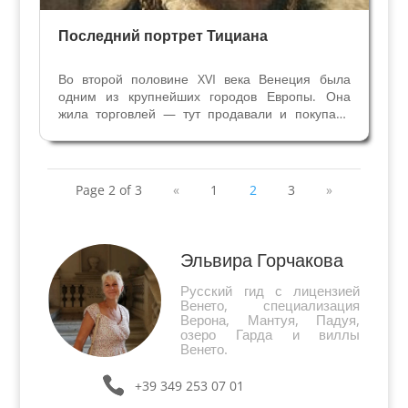
Последний портрет Тициана
Во второй половине XVI века Венеция была
одним из крупнейших городов Европы. Она
жила торговлей — тут продавали и покупали
все на свете - от специй до тканей, от
драгоценностей и косметики до произведений
искусств. Все говорили о деньгах и выгодных
сделках, не были...
Page 2 of 3
«
1
2
3
»
Эльвира Горчакова
Русский гид с лицензией
Венето, специализация
Верона, Мантуя, Падуя,
озеро Гарда и виллы
Венето.
+39 349 253 07 01