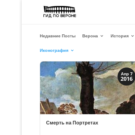
Недавние Посты
Верона
История
Иконография
Иконография
Апр 7
2016
Портреты
Смерть на Портретах