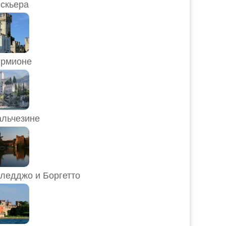
скьера
рмионе
льчезине
ледджо и Боргетто