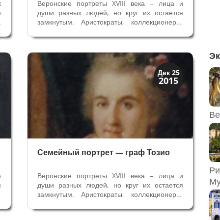
к
Веронские портреты XVIII века – лица и
е
души разных людей, но круг их остается
в
замкнутым. Аристократы, коллекционеры,
о
члены Академий, богатая прослойка
,
общества, элита и религиозные деятели –
к
вот кого мы видим на портретах в Вероне.
Эк
е
Религиозные деятели того времени –...
Иконография
Дек 25
2015
Портреты
Ве
Семейный портрет — граф Тозио
Ри
е
Веронские портреты XVIII века – лица и
Му
м
души разных людей, но круг их остается
.
замкнутым. Аристократы, коллекционеры,
ь
члены городских Академий, богатая
я
прослойка общества, элита того времени –