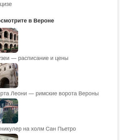
цизе
смотрите в Вероне
Музеи — расписание и цены
рта Леони — римские ворота Вероны
никулер на холм Сан Пьетро