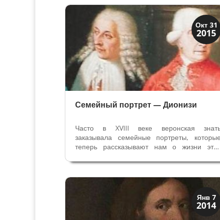
высокого общественного положения ил
расцвета богатства – понятные нам...
Иконография
Окт 31
2015
Портреты
Семейный портрет — Дионизи
Часто в XVIII веке веронская знат
заказывала семейные портреты, которы
теперь рассказывают нам о жизни эти
семей более 200 лет назад, богатстве
социальном положении и выгодны
брачных союзах среди знати. Один и
многих сохранившихся семейных портрето
в частных...
Иконография
Янв 7
2014
Портреты