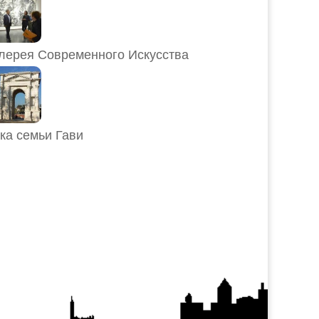
лерея Современного Искусства
ка семьи Гави