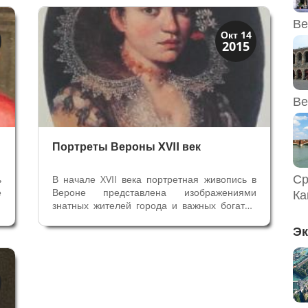
и
вот кого мы видим на портретах в Вероне.
Самым модным художником второй...
Ве
Верона
Окт 14
2015
Веронцы
Ве
Портреты Вероны XVII век
Ср
ь
В начале XVII века портретная живопись в
е
Вероне представлена изображениями
Ка
х
знатных жителей города и важных богатых
,
персонажей. В Вероне при венецианцах уже
Эк
х
не было правителей с их придворными, и
з
веронцы присматривались к портретам и
в
изображениям правителей соседней...