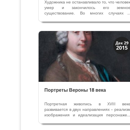
Художника не останавливало то, что челове
умер и закончилось его земно
существование. Во многих случаях 
живописи повторяли его изображение с
сделанного ранее портрета или, реже
изображали на смертном ложе. Художни
старался передать на картине ново
духовное...
Венецианская
Дек 29
2015
Верона
Портреты Вероны 18 века
Портретная живопись в XVIII век
развивается в двух направлениях – реализ
изображения и идеализация персонажей
Оставить свой портрет потомкам, показат
современникам себя в период достижени