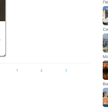
Пе
Си
о
,
а
т
Ма
й
о
ь
1
2
3
Ва