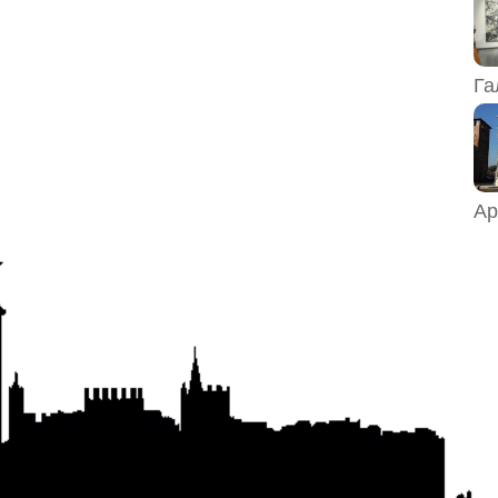
Га
Ар