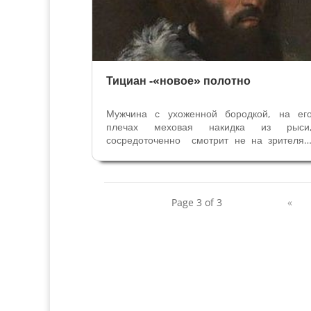
Тициан -«новое» полотно
Мужчина с ухоженной бородкой, на ег
плечах меховая накидка из рыси
сосредоточенно смотрит не на зрителя,
чуть левее. Почти сто лет этот портре
пылился в запасниках Национально
Галереи Лондона. Благородная поза, мант
из рыси, символизирующее принадлежност
Page 3 of 3
«
к...