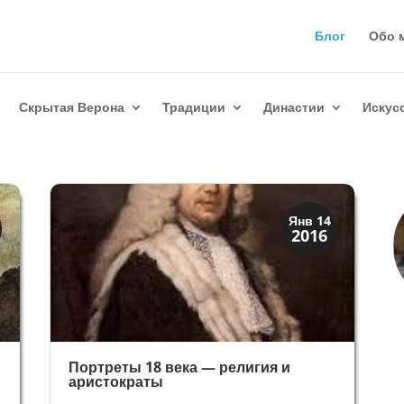
Блог
Обо 
Скрытая Верона
Традиции
Династии
Искус
Иконография
Янв 14
2016
Портреты
Портреты 18 века — религия и
аристократы