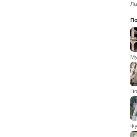
Ла
По
По
Фу