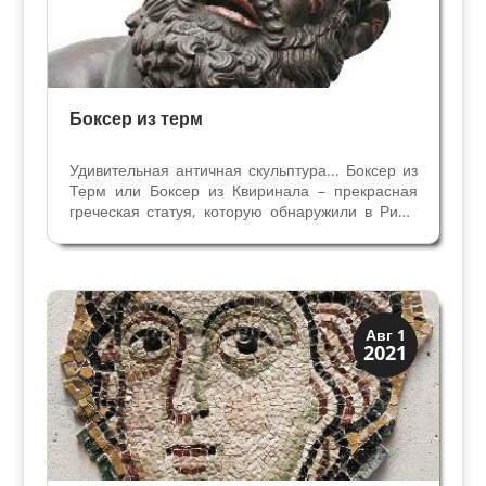
Боксер из терм
Удивительная античная скульптура... Боксер из
Терм или Боксер из Квиринала – прекрасная
греческая статуя, которую обнаружили в Риме
на Квиринальском холме в 1885 году. Вероятно,
она находилась в Термах Константина – так
получилось ее двойное название – из Терм или
из...
Древний Рим
Авг 1
2021
История