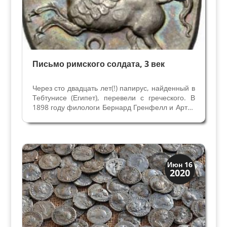
Письмо римского солдата, 3 век
Через сто двадцать лет(!) папирус, найденный в
Тебтунисе (Египет), перевели с греческого. В
1898 году филологи Бернард Гренфелл и Артур
Хант обнаружили сотню документов на
папирусах на греческом и латинском, которые
датированы I – VI веками. Невероятно, но факт
– эта...
Древний Рим
Июн 16
2020
История