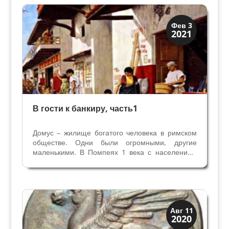
История. Еще в 1974 году...
Древний Рим
Фев 3
2021
История
В гости к банкиру, часть1
Домус – жилище богатого человека в римском
обществе. Одни были огромными, другие
маленькими. В Помпеях 1 века с населением
около 10 тысяч жителей насчитывается около
1500 домусов. Дом, который мы посетим в
Помпеях, устроен в классическом духе, по
старинке, к вящей...
Древний Рим
Авг 11
2020
История