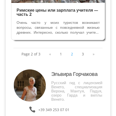
Римские цены или зарплата учителя —
часть 2
Очень часто у моих туристов возникают
вопросы, связанные с повседневной жизнью
древних. Интересно, сколько получал учитель
две тысячи лет назад, какова была зарплата
легионера, ради которой свободный гражданин
шел на военную службу на 25 лет, много ли
платили...
Page 2 of 3
«
1
2
3
»
Эльвира Горчакова
Русский гид с лицензией
Венето, специализация
Верона, Мантуя, Падуя,
озеро Гарда и виллы
Венето.
+39 349 253 07 01