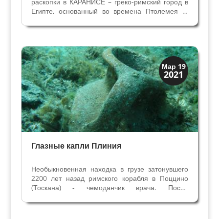
раскопки в КАРАНИСЕ – греко-римский город в
Египте, основанный во времена Птолемея II.
После завоеваний Августа в I веке ДО н.э. здесь
получали земли ветераны – легионеры римской
армии. C середины II века начались
конфликты,...
Древний Рим
Мар 19
2021
История
Глазные капли Плиния
Необыкновенная находка в грузе затонувшего
2200 лет назад римского корабля в Поццино
(Тоскана) - чемоданчик врача. После
длительного изучения в этом чемоданчике
нашли лекарство для глаз, которое описал
Плиний Старший в своем труде Натуралис