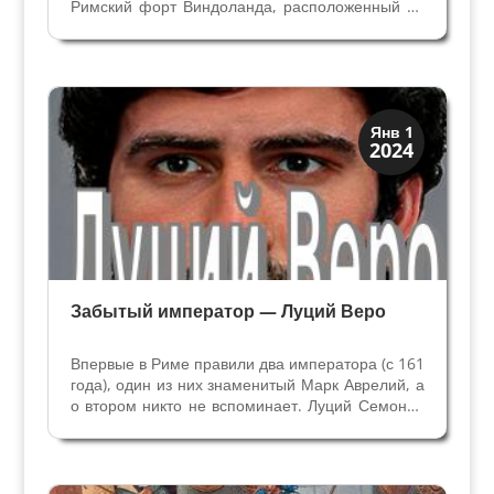
Римский форт Виндоланда, расположенный на
границе Англии и Шотландии - лучше всего
сохранившийся военный лагерь вдоль Стены,
построенной императором Адрианом в 122 г.
н.э. Протяженностью 117 км...
Древний Рим
Янв 1
2024
История
Забытый император — Луций Веро
Впервые в Риме правили два императора (с 161
года), один из них знаменитый Марк Аврелий, а
о втором никто не вспоминает. Луций Семоний
Коммод Веро, известный как Луций Веро - один
из персонажей, который случайно попал в
римскую историю, достиг высшей власти в
империи,...