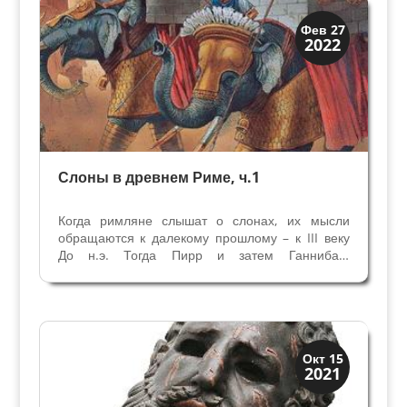
Древний Рим
Фев 27
2022
История
Слоны в древнем Риме, ч.1
Когда римляне слышат о слонах, их мысли
обращаются к далекому прошлому – к III веку
До н.э. Тогда Пирр и затем Ганнибал,
карфагенский вождь со своей армией и
боевыми слонами пересек Альпы, полный
решимости завоевать Рим. Удивление и ужас
римлян при виде этих...
Древний Рим
Окт 15
2021
История