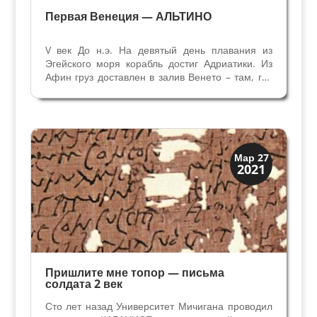
Первая Венеция — АЛЬТИНО
V век До н.э. На девятый день плавания из
Эгейского моря корабль достиг Адриатики. Из
Афин груз доставлен в залив Венето – там, где
встречаются первые островки в лагуне корабль
двигался очень осторожно – надо успеть до
темноты в порт Альтино. Парус сложен, теперь
дело...
Древний Рим
Мар 27
2021
История
Пришлите мне топор — письма
солдата 2 век
Сто лет назад Университет Мичигана проводил