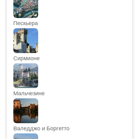
Пескьера
Сирмионе
Мальчезине
Валедджо и Боргетто