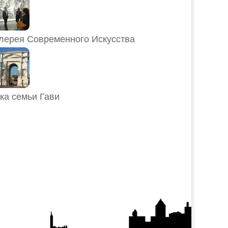
лерея Современного Искусства
ка семьи Гави