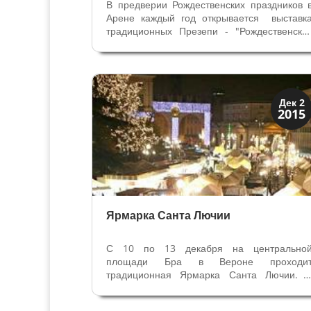
В предверии Рождественских праздников 
Арене каждый год открывается выставк
традиционных Презепи - "Рождественски
яслей". В этом году было выставлено 40
макетов из разных городов и Музее
Италии. Современные ёлки пришли 
итальянские дома только к 70-м годам...
Праздники и легенды
Дек 2
2015
Традиции
Ярмарка Санта Лючии
С 10 по 13 декабря на центрально
площади Бра в Вероне проходи
традиционная Ярмарка Санта Лючии. 
честь праздника Святой Лючии, издавн
популярной Святой в Вероне, более 30