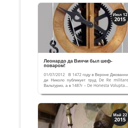
ларьков и стендов открываются на площади
Продают разные сладости, традиционны
товары,...
Вино и кухня
Июл 12
2015
Традиции
Леонардо да Винчи был шеф-
поваром!
01/07/2012 В 1472 году в Вероне Джованн
ди Николо публикует труд De Re militar
Вальтурио, а в 1487г – De Honesta Voluptat
et Valetude Платина. (О влиянии 
распространении книги De Re militare н
скульптуру и украшения с военно
символикой в Эпоху Возрождения в...
Святые и реликвии
Май 22
2015
Традиции