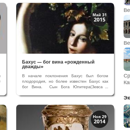
.
периметру огороженную строительную
е
площадку, где велись работы по...
Ве
Праздники и легенды
Май 31
2015
Традиции
Ве
Бахус — бог вина «рожденный
дважды»
Ср
и
В начале поклонения Бахус был богом
e
плодородия, но более известен Бахус как
Ка
e
бог Вина. Сын Бога Юпитера(Зевса у
и
римлян) и Семеле родился необычным
Эк
а
образом. Миф о рождении Дионизия
й
(Бахуса) проиллюстрирован на чаше —
апулейском кратере в 5 веке до н.э.( в
Национальном...
Святые и реликвии
Ноя 29
2014
Традиции