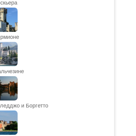
скьера
рмионе
льчезине
ледджо и Боргетто