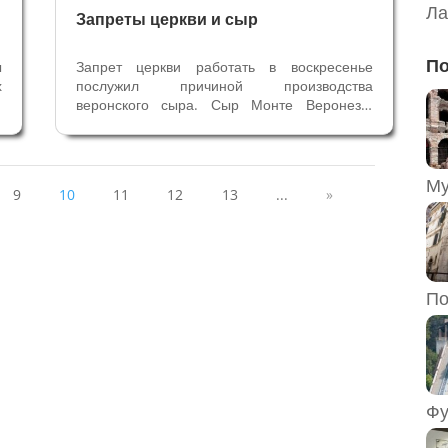
Ла
Запреты церкви и сыр
По
ы
Запрет церкви работать в воскресенье
х
послужил причиной производства
и
веронского сыра. Сыр Монте Веронезе,
в
знаменитый традиционный продукт
ь
веронских гор Лессиний, неотъемлимая
и
часть традиционной местной кухни. Главные
л
его ингридиенты: отличное молоко,
9
10
11
12
13
...
»
традиции, опыт,...
По
Фу