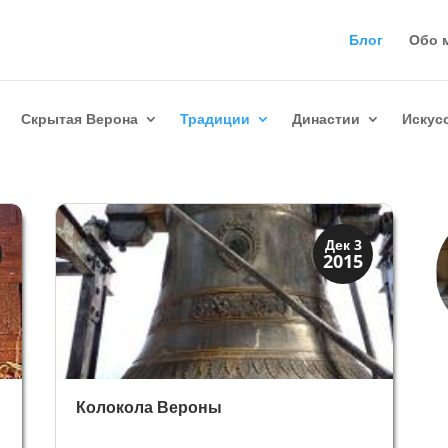
Блог
Обо 
Скрытая Верона
Традиции
Династии
Искус
Мода и ремесла
Дек 3
2015
Традиции
Колокола Вероны