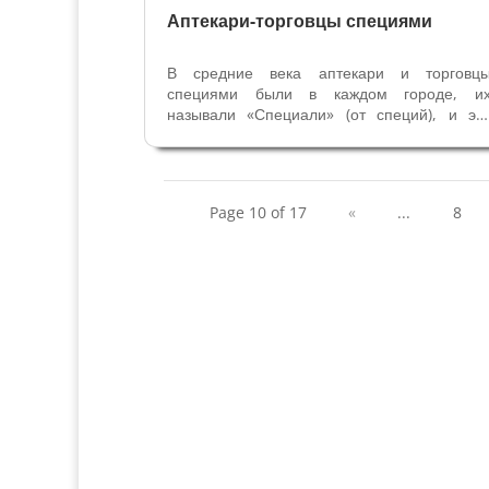
Аптекари-торговцы специями
В средние века аптекари и торговц
специями были в каждом городе, и
называли «Специали» (от специй), и эт
ремесленники в Вероне входили 
Корпорацию Торговцев. В 1409 году здес
же были и ремесленники - производител
сумок и отдельно от них те, кто ши
Page 10 of 17
«
...
8
перчатки....