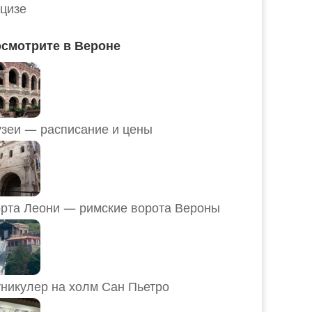
цизе
смотрите в Вероне
Музеи — расписание и цены
рта Леони — римские ворота Вероны
никулер на холм Сан Пьетро