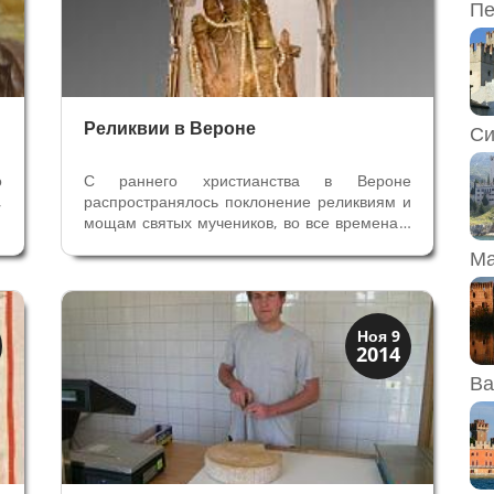
Пе
Реликвии в Вероне
Си
о
С раннего христианства в Вероне
,
распространялось поклонение реликвиям и
а
мощам святых мучеников, во все времена у
.
жителей города не ослабевала вера в
Ма
—
чудодейственные свойства реликвий. Их
с
искали, покупали, воровали, привозили из
м
Крестовых походов — интерес и вера в
них...
Вино и кухня
Ноя 9
2014
Традиции
Ва