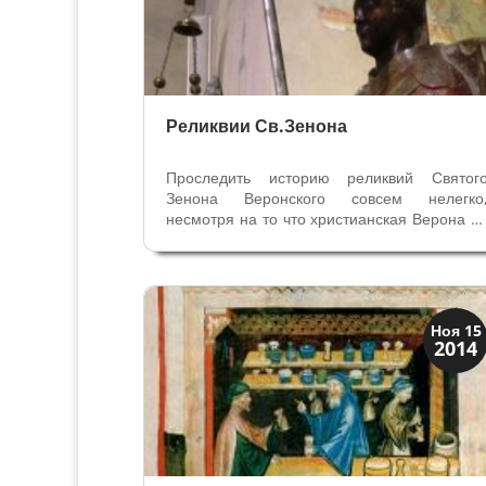
Реликвии Св.Зенона
Проследить историю реликвий Святог
Зенона Веронского совсем нелегко
несмотря на то что христианская Верона н
протяжении долгих веков поклонялась им
Восьмой Епископ Вероны Зенон (362 
380?) провозглашён Святым и 
незапамятных времён является патроно
Вероны, его...
Мода и ремесла
Ноя 15
2014
Традиции