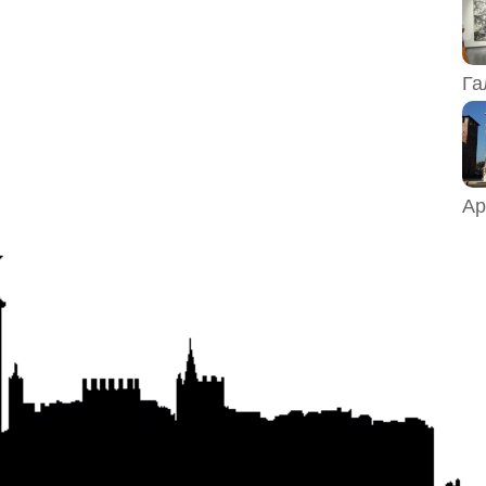
Га
Ар