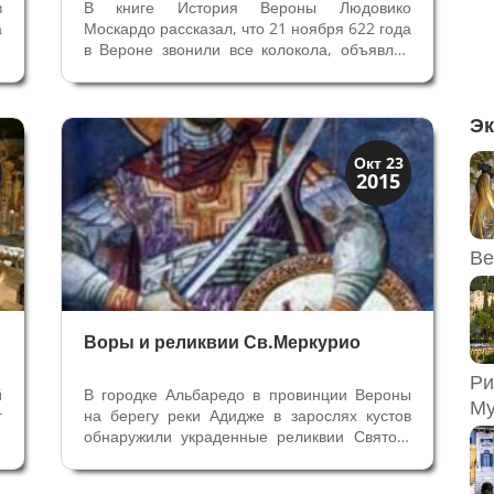
в
В книге История Вероны Людовико
а
Москардо рассказал, что 21 ноября 622 года
х
в Вероне звонили все колокола, объявляя
0
печальную весть — смерть Епископа Мауро,
в
который был почитаем и уважаем всеми
в
верующими. К этой эпохе относится
Эк
«грозовой» колокол Дель Фигар , который...
Святые и реликвии
Окт 23
2015
Традиции
Ве
Воры и реликвии Св.Меркурио
Ри
й
В городке Альбаредо в провинции Вероны
Му
т
на берегу реки Адидже в зарослях кустов
В
обнаружили украденные реликвии Святого
а
Меркурия Мученика. Инспектор управления
0
по охране Вероны рано утром обходил по