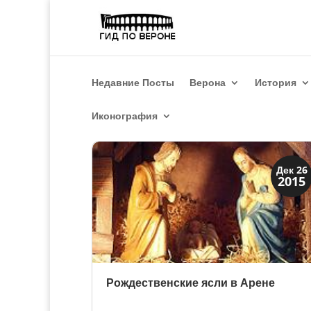
Недавние Посты
Верона
История
Иконография
Праздники и легенды
Дек 26
2015
Традиции
Рождественские ясли в Арене