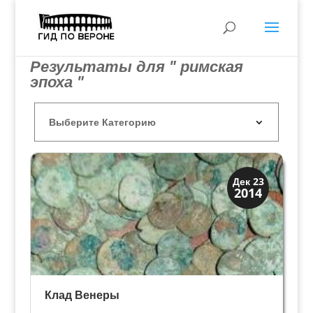
Результаты для " римская
эпоха "
История
Дек 23
2014
Клады и медали
Клад Венеры