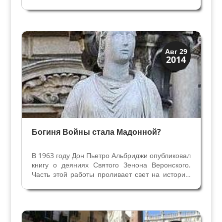
структуры Вероны, начиная с римского
периода. Вр все времена Верона была городом
на реке Адидже, и река имела огромное
значение для жителей и его...
Верона
Авг 29
2014
Римская Верона
Богиня Войны стала Мадонной?
В 1963 году Дон Пьетро Альбриджи опубликовал
книгу о деяниях Святого Зенона Веронского.
Часть этой работы проливает свет на историю
веронской площади Эрбе, в частности, на
статую фонтана Мадонна Верона. С 1963 года
в Вероне проведено немало исследований и...