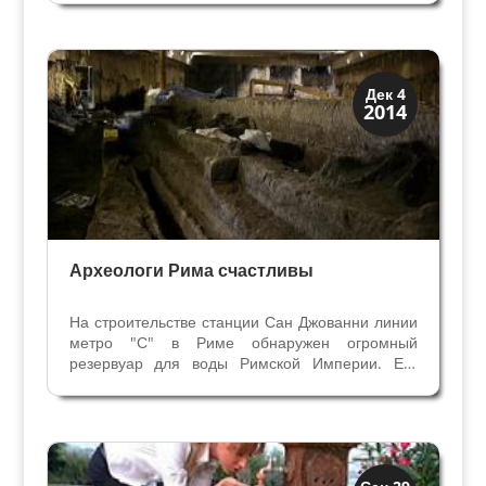
на древней дороге Постумия арка находилась
около Часовой башни замка Кастельвеккио.
Сейчас о её старом...
История
Дек 4
2014
Открытия
Археологи Рима счастливы
На строительстве станции Сан Джованни линии
метро "С" в Риме обнаружен огромный
резервуар для воды Римской Империи. Его
размеры превышают размеры строительной
площадки, полностью открыть его не смогли.
Такой резервуар был предназначен для
хранения более 4 миллионов...
Мосты Колодцы Фонтаны