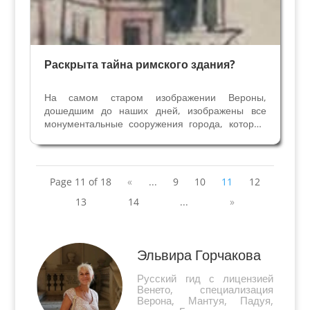
Раскрыта тайна римского здания?
На самом старом изображении Вероны,
дошедшим до наших дней, изображены все
монументальные сооружения города, которые
существовали в Х веке. Этот рисунок, первая
древняя карта Вероны, называется
Иконография Ратериана, по имени Епископа
Вероны Ратерио, возглавлявшего...
Page 11 of 18
«
...
9
10
11
12
13
14
...
»
Эльвира Горчакова
Русский гид с лицензией
Венето, специализация
Верона, Мантуя, Падуя,