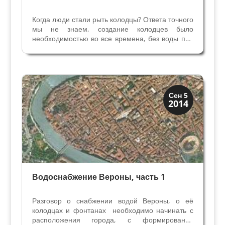
Когда люди стали рыть колодцы? Ответа точного
мы не знаем, создание колодцев было
необходимостью во все времена, без воды под
рукой жизнь невозможна. Письменные
упоминания о колодцах есть в Библии, в Ветхом
и Новом Завете.Термин «колодец» - поццо
pozzo — произошёл от...
Верона
Сен 5
2014
Римская Верона
Водоснабжение Вероны, часть 1
Разговор о снабжении водой Вероны, о её
колодцах и фонтанах необходимо начинать с
расположения города, с формирования