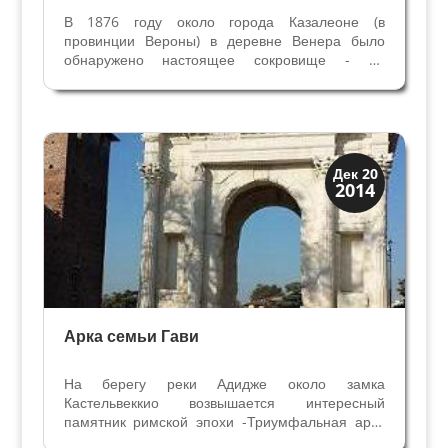
В 1876 году около города Казалеоне (в
провинции Вероны) в деревне Венера было
обнаружено настоящее сокровище - на
небольшом расстоянии друг от друга рабочие-
строители откопали два клада с римскими
монетами. Из-за названия деревни клад
называют Кладом Венеры. Звучит...
Верона
Дек 20
2014
Посмотрите в Вероне
Арка семьи Гави
На берегу реки Адидже около замка
Кастельвеккио возвышается интересный
памятник римской эпохи -Триумфальная арка
веронской семьи Гави. Построенная в I веке н.э.