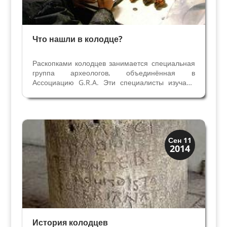
Что нашли в колодце?
Раскопками колодцев занимается специальная
группа археологов, объединённая в
Ассоциацию G.R.A. Эти специалисты изучают
также подземные галлереи, затопленные водой,
каналы древней канализации и колодцы на всей
территории Италии. Последние важные работы
Ассоциации —...
Мосты Колодцы Фонтаны
Сен 11
2014
Скрытая Верона
История колодцев