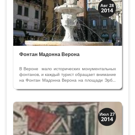
Мосты Колодцы Фонтаны
Авг 28
2014
Посмотрите в Вероне
Фонтан Мадонна Верона
В Вероне мало исторических монументальных
фонтанов, и каждый турист обращает внимание
на Фонтан Мадонна Верона на площади Эрбе.
Название фонтан получил сразу после
создания в эпоху Скалиджеров, потому что был
посвящён Вероне. Выдающийся фонтан
Мадонна Верона поражает...
Верона
Июл 27
2014
Римская Верона