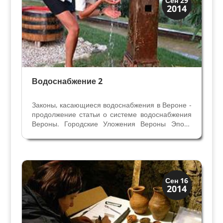
Сен 29
2014
Скрытая Верона
Водоснабжение 2
Законы, касающиеся водоснабжения в Вероне -
продолжение статьи о системе водоснабжения
Вероны. Городские Уложения Вероны Эпохи
Коммуны дают нам возможность представить
себе ситуацию с водоснабжением города в XII
— XIII веках, как для правого, так и для левого
берега...
Археология
Сен 16
2014
История