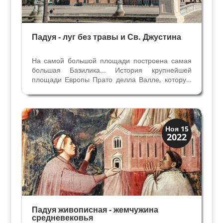
Падуя - луг без травы и Св. Джустина
На самой большой площади построена самая
большая Базилика... История крупнейшей
площади Европы Прато делла Валле, которую
местные жители называют «луг без травы». Нас
ждет прогулка вдоль каналов и острова
Меммио, знакомство со знаменитостями, статуи
которых украшают...
Мантуя и Падуя
Ноя 15
2022
Экскурсии
Падуя живописная - жемчужина
средневековья