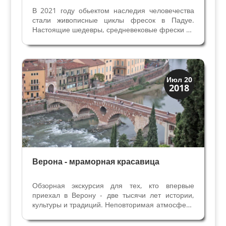
В 2021 году обьектом наследия человечества
стали живописные циклы фресок в Падуе.
Настоящие шедевры, средневековые фрески 14
века рассказывают нам о житие святых и
библейские истории, но не только это…
Поразительные художники Джотто, Гвариенти,
Алтикьеро, Джусто...
Верона
Июл 20
2018
Экскурсии
Верона - мраморная красавица
Обзорная экскурсия для тех, кто впервые
приехал в Верону - две тысячи лет истории,
культуры и традиций. Неповторимая атмосфера
средневековых улочек, площадей, дворцов,
соборов и многочисленных памятников римской