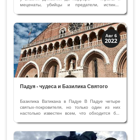
меценаты, убийцы и предатели, истинно
верующие и справедливые мудрые правители,
как это уживалось в исторических персонажах?
Из-за своеобразного «соперничества» женщин
двух важнейших...
Мантуя и Падуя
Авг 6
2022
Экскурсии
Падуя - чудеса и Базилика Святого
Базилика Ватикана в Падуе В Падуе четыре
святых-покровителя, но только один из них
настолько известен всем, что обходится без
имени. Святой Антоний Падуанский для
местных стал просто Святым и главную
базилику города, посвященную ему, называют
Базилика Святого. Здесь...