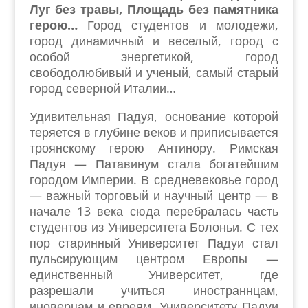
Луг без травы, Площадь без памятника
герою…
Город студентов и молодежи,
город динамичный и веселый, город с
особой энергетикой, город
свободолюбивый и ученый, самый старый
город северной Италии…
Удивительная Падуя, основание которой
теряется в глубине веков и приписывается
троянскому герою Антинору. Римская
Падуя — Патавинум стала богатейшим
городом Империи. В средневековье город
— важный торговый и научный центр — в
начале 13 века сюда перебралась часть
студентов из Университета Болоньи. С тех
пор старинный Университет Падуи стал
пульсирующим центром Европы —
единственный Университет, где
разрешали учиться иностраннцам,
иноверцам и евреям. Университету Падуи