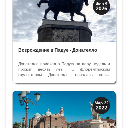
Мантуя и Падуя
Фев 9
2026
Экскурсии
Возрождение в Падуе - Донателло
Донателло приехал в Падую на пару недель и
прожил десять лет... С флорентийским
скульптором Донателло началась эпоха
Возрождения в Венецианской Республике.
Впервые увидели пластику, обьем, пропорции
непревзойденного мастера. Он бросил
недоделанные заказы во Флоренции...
Мантуя и Падуя
Мар 22
2022
Экскурсии