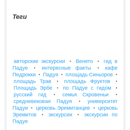
эпохи пронизывает всех в городе влюбленных.
Вас ждут...
Теги
авторские экскурсии
•
Венето
•
гид в
Падуе
•
интересные факты
•
кафе
Педрокки
•
Падуя
•
площадь Синьоров
•
площадь Трав
•
площадь Фруктов
•
Площадь Эрбе
•
по Падуе с гидом
•
русский гид
•
семья Скровеньи
•
средневековая Падуя
•
университет
Падуи
•
церковь Эремитанцев
•
церковь
Эремитов
•
экскурсии
•
экскурсии по
Падуе