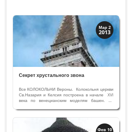
Колокольни
Мар 2
2013
Скрытая Верона
Секрет хрустального звона
Все КОЛОКОЛЬНИ Вероны. Колокольня церкви
Св.Назария и Келсия построена в начале XVI
века по венецианским моделям башен. Её
высота 45 метров, и она украшена
нарисованными фигурами. Колокольный звон
колоколов этой башни считается одним из
лучших в районе Венето и...
Колокольни
Фев 10