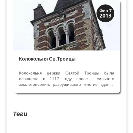
Св. Петра в...
Колокольни
Фев 7
2013
Скрытая Верона
Колокольня Св.Троицы
Колокольня церкви Святой Троицы была
освящена в 1117 году после сильного
землетрясения, разрушившего многие здания
города. Колокольня Св. Троицы напоминает
нам Колокольню Базилики Св. Зенона в Вероне.
Массивное сооружение в романском стиле
построено из чередующихся...
Теги