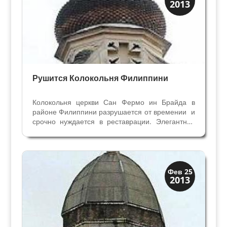
2013
Скрытая Верона
Рушится Колокольня Филиппини
Колокольня церкви Сан Фермо ин Брайда в
районе Филиппини разрушается от времении и
срочно нуждается в реставрации. Элегантная
неоклассическая башня из туфа
восемнадцатого века пережила бомбёжки
второй мировой войны, но время её не
пощадило. Падают камни с...
Колокольни
Фев 25
2013
Скрытая Верона