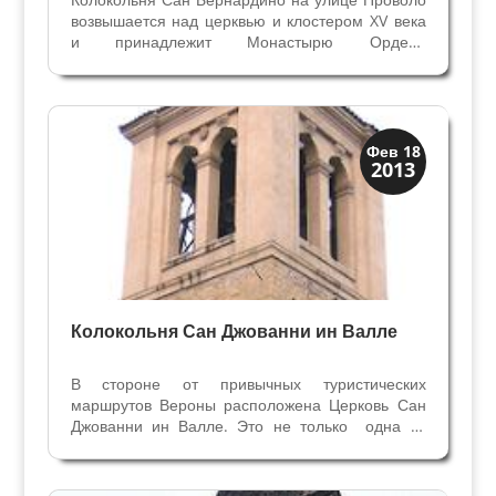
возвышается над церквью и клостером XV века
и принадлежит Монастырю Ордена
Францисканцев, который действует до сих пор.
Монастырь возник в середине пятнадцатого
века в районе Форназе, где находился
кирпичный завод. Из этих...
Колокольни
Фев 18
2013
Скрытая Верона
Колокольня Сан Джованни ин Валле
В стороне от привычных туристических
маршрутов Вероны расположена Церковь Сан
Джованни ин Валле. Это не только одна из
самых интересных построек романской эпохи в
Вероне, но и место, где проводились древние
языческие обряды. В долине недалеко от холма