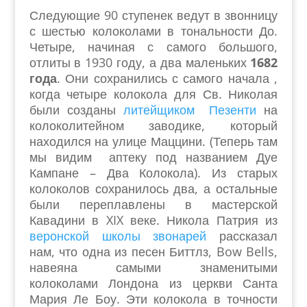
Следующие 90 ступенек ведут в звонницу
с шестью колоколами в тональности До.
Четыре, начиная с самого большого,
отлиты в 1930 году, а два маленьких
1682
года
. Они сохранились с самого начала ,
когда четыре колокола для Св. Николая
были созданы
литейщиком Пезенти
на
колоколитейном заводике, который
находился на улице Маццини. (Теперь там
мы видим аптеку под названием Дуе
Кампане – Два Колокола). Из старых
колоколов сохранилось два, а остальные
были переплавлены в мастерской
Кавадини в XIX веке. Никола Патрия из
веронской школы звонарей
рассказал
нам, что одна из песен Биттлз, Bow Bells,
навеяна самыми знаменитыми
колоколами Лондона из церкви Санта
Мария Ле Боу. Эти колокола в точности