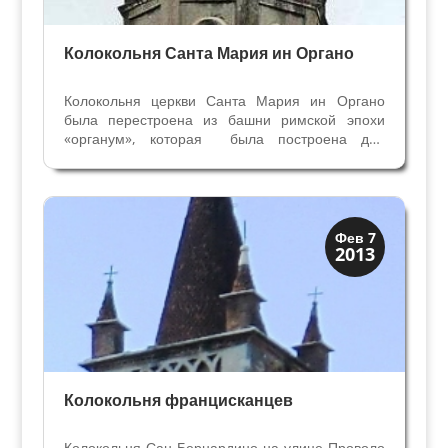
Колокольня Санта Мария ин Органо
Колокольня церкви Санта Мария ин Органо
была перестроена из башни римской эпохи
«органум», которая была построена для
механизма, поднимающего воду. Механизм в
римскую эпоху был частью городских часов с
боем. Вода когда-то проходила здесь, прямо
перед зданием церкви...
Колокольни
Фев 7
2013
Скрытая Верона
Колокольня францисканцев
Колокольня Сан Бернардино на улице Проволо