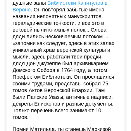
душные залы
Библиотеки Капитулов в
Вероне
. Он повторял забытые имена,
названия непонятных манускриптов,
геральдические тонкости, и все это в
вековой пыли книжных полок… Слова
дяди лились нескончаемым потоком …
«запомни как следует, здесь в этих залах
уникальный храм веронской культуры и
мысли, здесь работали твои предки —
дядя Дон Джузеппе был архивикарием
Домского Собора в 1764 году, а потом
Префектом Библиотеки. Он прославился
своими трудами, представь, собрал 75
томов Актов Веронской Епархии. Там
были Папские Указы, античные надписи,
декреты Епископов и разные документы.
Только перечень всего занимают 10
томов.
Помни Матильда, ты станешь Маркизой