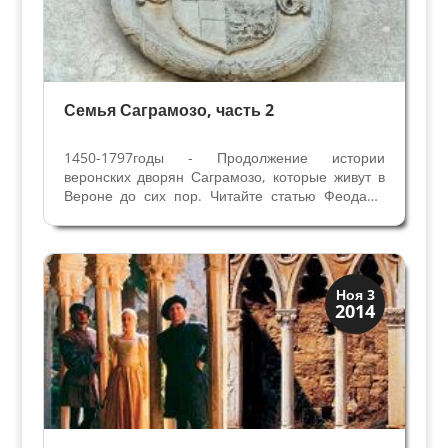
Семья Саграмозо, часть 2
1450-1797годы - Продолжение истории
веронских дворян Саграмозо, которые живут в
Вероне до сих пор. Читайте статью Феодалы
Саграмозо. История веронской знатной семьи
Саграмозо неразрывано связана с историей
веронских территорий, с XV века Верона стала
частью...
Верона
Ноя 3
2014
Веронцы