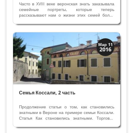
Часто в XVIII веке веронская знать заказывала
семейные портреты, которые теперь
рассказывают нам о жизни этих семей более
200 лет назад, богатстве, социальном
положении и выгодных брачных союзах среди
знати. Один из многих сохранившихся
семейных портретов в частных...
Верона
Мар 11
2016
Веронцы
Семья Коссали, 2 часть
Продолжение статьи о том, как становились
знатными в Вероне на примере семьи Коссали.
Статья Как становились знатными. Торговая
деятельность Коссали Историки долгое время
утверждали, что с начала XVI века знатные