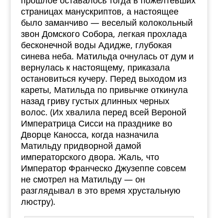
прошлое оставалось тогда в пожелтевших
страницах манускриптов, а настоящее
было заманчиво — веселый колокольный
звон Домского Собора, легкая прохлада
бесконечной воды Адидже, глубокая
синева неба. Матильда очнулась от дум и
вернулась к настоящему, приказала
остановиться кучеру. Перед выходом из
кареты, Матильда по привычке откинула
назад гриву густых длинных черных
волос. (Их хвалила перед всей Вероной
Императрица Сисси на празднике во
Дворце Каносса, когда назначила
Матильду придворной дамой
императорского двора. Жаль, что
Император Франческо Джузеппе совсем
не смотрел на Матильду — он
разглядывал в это время хрустальную
люстру).