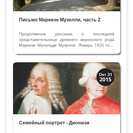
Письмо Маркизе Музелли, часть 2
Продолжение рассказа о последней
представительнице древнего веронского рода
Маркизе Матильде Музелли. Январь 1826 года
Свадьба осталась в памяти веронцев, как самая
пышная среди всех праздников того времени.
Самое важное, что это был радостный брак —
по любви. В...
Иконография
Окт 31
2015
Портреты
Семейный портрет - Дионизи