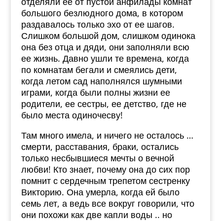
отделяли её от пустой анфилады комнат
большого безлюдного дома, в котором
раздавалось только эхо от ее шагов.
Слишком большой дом, слишком одинока
она без отца и дяди, они заполняли всю
ее жизнь. Давно ушли те времена, когда
по комнатам бегали и смеялись дети,
когда летом сад наполнялся шумными
играми, когда были полны жизни ее
родители, ее сестры, ее детство, где не
было места одиночесву!
Там много имела, и ничего не осталось …
смерти, расставания, браки, остались
только несбывшиеся мечты о вечной
любви! Кто знает, почему она до сих пор
помнит с сердечным трепетом сестренку
Викторию. Она умерла, когда ей было
семь лет, а ведь все вокруг говорили, что
они похожи как две капли воды .. но