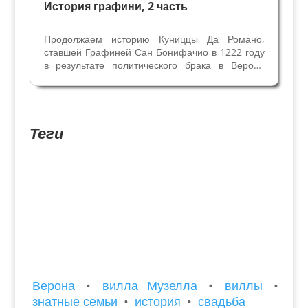
История графини, 2 часть
Продолжаем историю Куниццы Да Романо,
ставшей Графиней Сан Бонифачио в 1222 году
в результате политического брака в Вероне
между двумя семьями-врагами Сан Бонифачио
и Да Романо. О Куницце из Эдзелинов писали
многие авторы, и именно она была описана
Данте Алигьери в...
Теги
Верона
•
вилла Музелла
•
виллы
•
знатные семьи
•
история
•
свадьба