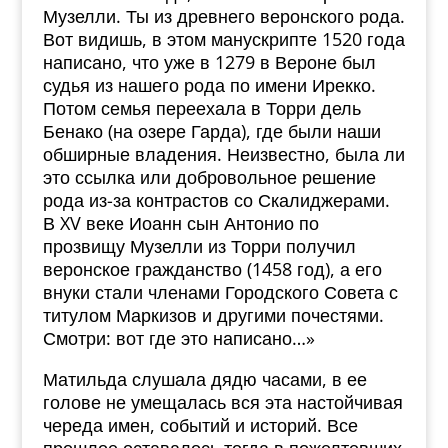
Музелли. Ты из древнего веронского рода.
Вот видишь, в этом манускрипте 1520 года
написано, что уже в 1279 в Вероне был
судья из нашего рода по имени Ирекко.
Потом семья переехала в Торри дель
Бенако (на озере Гарда), где были наши
обширные владения. Неизвестно, была ли
это ссылка или добровольное решение
рода из-за контрастов со Скалиджерами.
В XV веке Иоанн сын Антонио по
прозвищу Музелли из Торри получил
веронское гражданство (1458 год), а его
внуки стали членами Городского Совета с
титулом Маркизов и другими почестями.
Смотри: вот где это написано…»
Матильда слушала дядю часами, в ее
голове не умещалась вся эта настойчивая
череда имен, событий и историй. Все