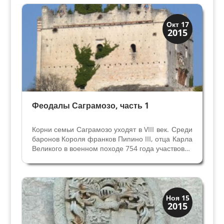
семьи Венето отказывались от непрестижной
торговой...
Верона
Окт 17
2015
Веронцы
Феодалы Саграмозо, часть 1
Корни семьи Саграмозо уходят в VIII век. Среди
баронов Короля франков Пипино III, отца Карла
Великого в военном походе 754 года участвовал
Кавалер, прозванный «Де Галтела Де Кастель
Дуццо Де Гальта Де Луго». Именно его Пипино
оставил на завоеванных территориях между...
Верона
Ноя 15
2015
Веронцы