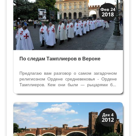
Верона
Фев 24
2018
Экскурсии
По следам Тамплиеров в Вероне
Предлагаю вам разговор о самом загадочном
религиозном Ордене средневековья - Ордене
Тамплиеров. Кем они были — рыцарями без
страха и упрека или амбициозными и жадными
монахами? Еретиками или посвященными в
высшую мудрость? «Будь доблестным и
сражайся, как наши наши...
Верона
Дек 4
2012
Экскурсии