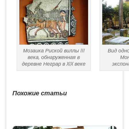
Мозаика Риской виллы III
Вид одно
века, обнаруженная в
Мо
деревне Неграр в XIX веке
экспо
Похожие статьи