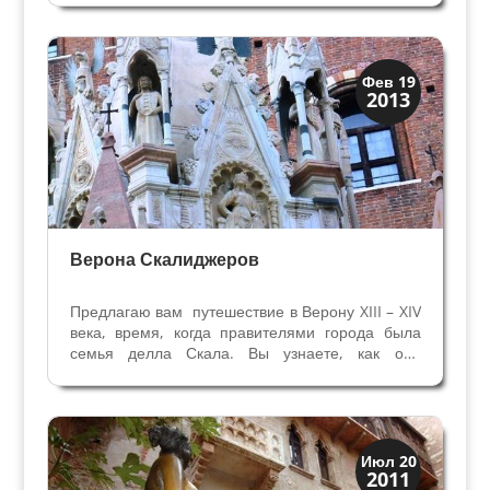
шестнадцатого века Микеле Санмикели. Верона
славится его военными, гражданскими и
религиозными...
Верона
Фев 19
2013
Экскурсии
Верона Скалиджеров
Предлагаю вам путешествие в Верону XIII – XIV
века, время, когда правителями города была
семья делла Скала. Вы узнаете, как они
разбогатели и пришли к власти, где жили, как
воевали и строили Верону, как женились, как
боролись за трон, как праздновали победы,
как...
Верона
Июл 20
2011