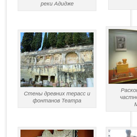
реки Адидже
Раскоп
Стены древних терасс и
частн
фонтанов Театра