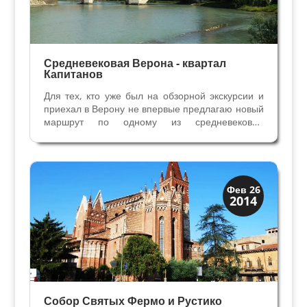
Средневековая Верона - квартал
Капитанов
Для тех, кто уже был на обзорной экскурсии и
приехал в Верону не впервые предлагаю новый
маршрут по одному из средневековых
кварталов Вероны – кварталу Капитанов.
Начинается наше путешествие в средние века
рядом с центральной Площадью Эрбе, а
заканчивается в городском...
Верона
Фев 26
2014
Экскурсии
Собор Святых Фермо и Рустико