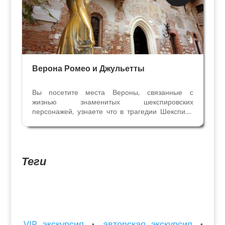
Экскурсии
Верона Ромео и Джульетты
Вы посетите места Вероны, связанные с
жизнью знаменитых шекспировских
персонажей, узнаете что в трагедии Шекспира
правда, а что исторический вымысел, кто и
когда впервые рассказал нам о молодых
веронцах, почему враждовали их семьи, когда
точно произошла эта история....
Теги
VIP экскурсия
•
авторская экскурсия
•