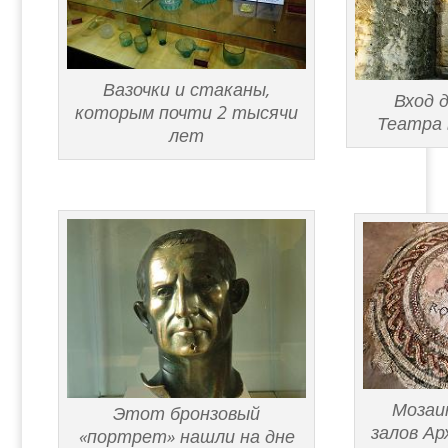
Вазочки и стаканы,
Вход 
которым почти 2 тысячи
Театра в
лет
Мозаик
Этот бронзовый
залов Ар
«портрет» нашли на дне