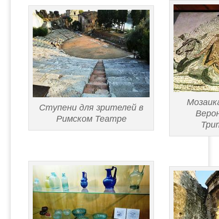
Мозаика
Ступени для зрителей в
Верон
Римском Театре
Трит