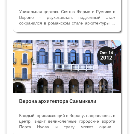
Уникальная церковь Святых Фермо и Рустико в
Вероне – двухэтажная, подземный этаж
сохранился в романском стиле архитектуры XI
века, а верхняя церковь перестроена монахами
францисканцами в XIII веке в готическом. Как и
во многих католических соборах, в Сан Фермо
мы...
Верона
Окт 14
2012
Экскурсии
Верона архитектора Санмикели
Каждый, приезжающий в Верону, направляясь в
центр, видит великолепные городские ворота
Порта Нуова и сразу может оценить
величественное творение знаменитого веронца