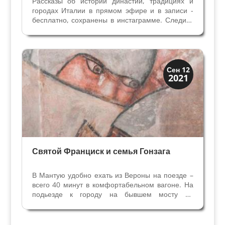
Рассказы об истории династий, традициях и
городах Италии в прямом эфире и в записи -
бесплатно, сохранены в инстаграмме. Следите
за эфирами об искустсве, о творчестве
известных художников, о знаменитых
исторических персонажах. Расказы сохранила в
инстаграмме на моей...
Династии
Сен 12
2021
Мантуя и Феррара
Святой Франциск и семья Гонзага
В Мантую удобно ехать из Вероны на поезде –
всего 40 минут в комфортабельном вагоне. На
подьезде к городу на бывшем мосту 12
Апостолов все смотрят направо – открывается
живописное Верхнее озеро с одним из
символов Мантуи – лотосами. Но если кто-