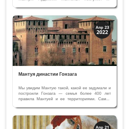
службу к Гонзага в 1460 году, но уже до этого
мастерски изображал лошадей. На своей
первой самостоятельной работе около 1452
года в часовне...
Мантуя и Падуя
Апр 23
2022
Экскурсии
Мантуя династии Гонзага
Мы увидим Мантую такой, какой ее задумали и
построили Гонзага — семья более 400 лет
правила Мантуей и ее территориями. Самая
большая в Европе резиденция правителей —
Дворец Герцогов Мантуи насчитывает более
1000 помещений и несколько внутренних
дворов - приоткроет нам...
Иконография
Апр 21