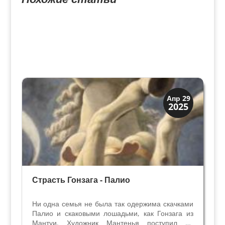
Династии
Апр 29
2025
Мантуя и Феррара
Страсть Гонзага - Палио
Ни одна семья не была так одержима скачками
Палио и скаковыми лошадьми, как Гонзага из
Мантуи. Художник Мантенья поступил на