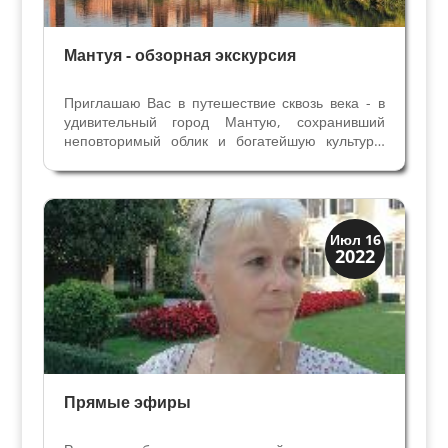
Мантуя - обзорная экскурсия
Приглашаю Вас в путешествие сквозь века - в
удивительный город Мантую, сохранивший
неповторимый облик и богатейшую культуру.
Город основан этрусками на полуострове,
образованном рекой Минчио. Несколько легенд
связано с созданием Мантуи. Об одной из них
нам...
Династии
Июл 16
2022
Мантуя и Феррара
Прямые эфиры