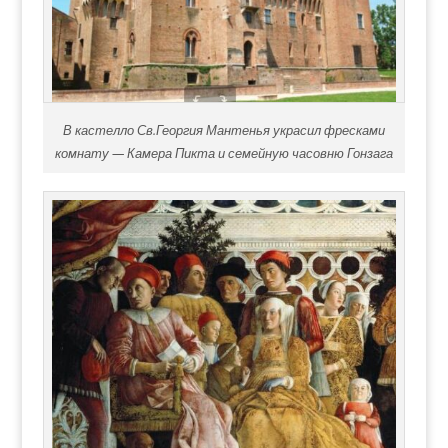
В кастелло Св.Георгия Мантенья украсил фресками
комнату — Камера Пикта и семейную часовню Гонзага