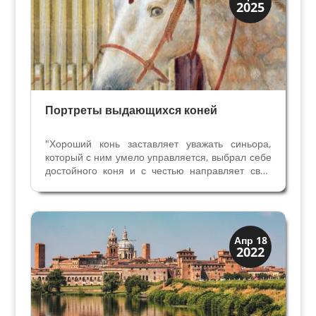
2025
Портреты
Портреты выдающихся коней
"Хороший конь заставляет уважать синьора,
который с ним умело управляется, выбрал себе
достойного коня и с честью направляет свои
способности на то, что полезно, необходимо и
очень почетно " Слова Клаудио Корте,
итальянского мастера верховой езды на службе
у таких...
Мантуя и Падуя
Апр 18
2022
Экскурсии