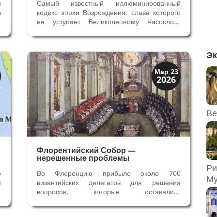
й
Самый известный иллюминированный
л
кодекс эпохи Возрождения, слава которого
.
не уступает Великолепному Часослову
г
герцога Беррийского и Библии Федерико да
д
Монтефельтро - Библия Борсо Эсте.
в
Созданная за шесть лет она представляет
Эк
и
собой шедевр искусства миниатюры,...
Династии
Мар 23
2026
Медичи Флоренция
Ве
Флорентийский Собор —
нерешенные проблемы
Ри
о
Во Флоренцию прибыло около 700
Му
м
византийских делегатов для решения
х
вопросов, которые оставались
и
нерешенными с 1054 года. Византийцы
о
знали, что было поставлено под сомнение