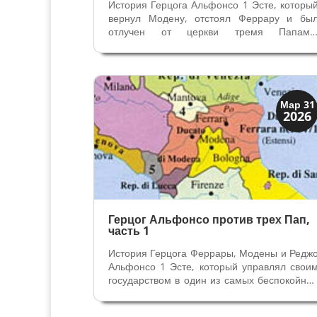
История Герцога Альфонсо 1 Эсте, которы
вернул Модену, отстоял Феррару и бы
отлучен от церкви тремя Папами
Продолжение первой части Герцо
Альфонсо против трех Пап. 1520 го
Политическая ситуация быстро менялась 
те годы, как и альянсы. Официальные враг
- Папа и...
Династии
Мар 31
2026
Мантуя и Феррара
Герцог Альфонсо против трех Пап,
часть 1
История Герцога Феррары, Модены и Редж
Альфонсо 1 Эсте, который управлял свои
государством в один из самых беспокойны
периодов в истории - вернул Модену 
отстоял Феррару. Государство у Альфонс