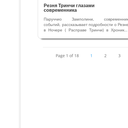
Резня Тринчи глазами
современника
Паруччио Замполини, современни
событий, рассказывает подробности о Резн
в Ночере ( Расправе Тринчи) в Хроника
Сполето. Продолжение статьи Резня Тринч
- кровавое преступление. В то время когд
Синьором Фолиньо был Коррадо 2 Тринч
(1377-1386гг) на вилле на горе...
Page 1 of 18
1
2
3