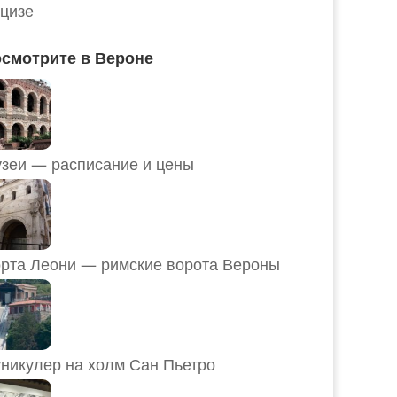
цизе
смотрите в Вероне
Музеи — расписание и цены
рта Леони — римские ворота Вероны
никулер на холм Сан Пьетро