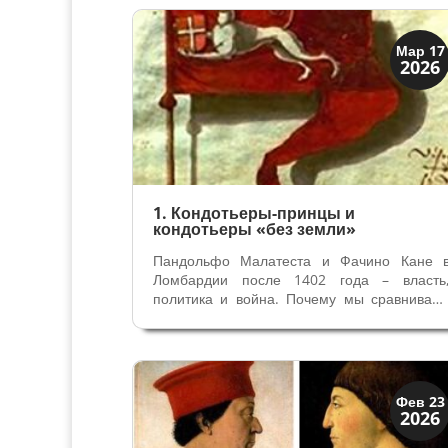
сложилось удивительно неоднородное – 
него входили марки Модены и...
Династии
Мар 17
2026
Заговоры и войны
1. Кондотьеры-принцы и
кондотьеры «без земли»
Пандольфо Малатеста и Фачино Кане 
Ломбардии после 1402 года – власть
политика и война. Почему мы сравнивае
Малатеста и Кане? Прежде всего оба был
самыми значительными кондотьерами 
главными участниками событий 
Ломбардии с 1402 года после смерт
Герцога Милана...
Династии
Фев 23
2026
Заговоры и войны