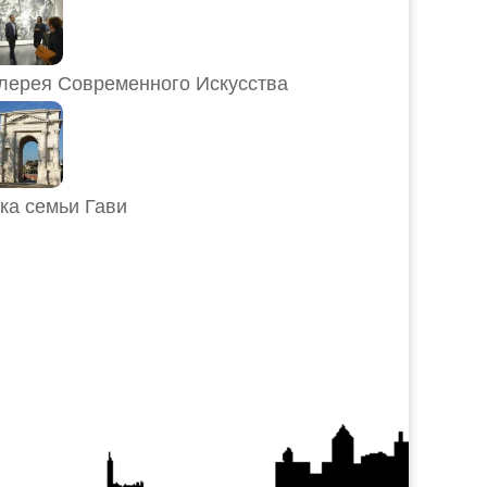
лерея Современного Искусства
ка семьи Гави