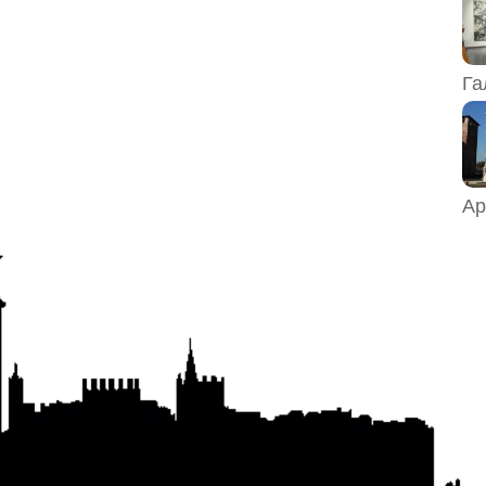
Га
Ар