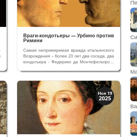
Пе
Враги-кондотьеры — Урбино против
Си
Римини
–
Самая непримиримая вражда итальянского
й
Возрождения – более 20 лет два соседа, два
5
кондотьера - Федерико да Монтефельтро и
о
Сигизмондо Малатеста. Две стороны одной
Ма
о
медали – амбиции, военное искусство,
а
политика, насилие и жестокость, но вместе с
тем полные талантов и...
Династии
Ноя 19
2025
Мантуя и Феррара
Ва