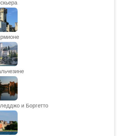
скьера
рмионе
льчезине
ледджо и Боргетто