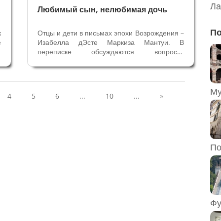
Ла
Любимый сын, нелюбимая дочь
По
к
Отцы и дети в письмах эпохи Возрождения –
е
Изабелла дЭсте Маркиза Мантуи. В
х
переписке обсуждаются вопросы,
и
касающиеся частной жизни и исторических
а
событий более или менее известных
и
личностей. Письма писали не только для
передачи информации политического,...
4
5
6
...
10
...
»
По
Фу