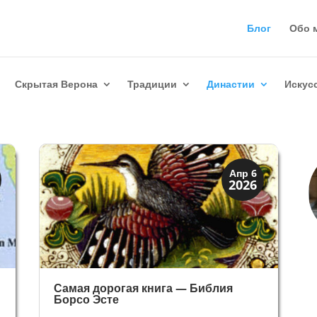
Блог
Обо 
Скрытая Верона
Традиции
Династии
Искус
Династии
Апр 6
2026
Мантуя и Феррара
Самая дорогая книга — Библия
Борсо Эсте