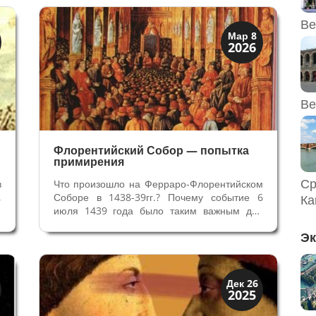
в
даже существование Империи в случае,
если бы не пришли к соглашению. Для папы
Ве
собор был очень...
Династии
Мар 8
2026
Медичи Флоренция
Ве
Флорентийский Собор — попытка
примирения
Ср
в
Что произошло на Ферраро-Флорентийском
,
Соборе в 1438-39гг.? Почему событие 6
Ка
м
июля 1439 года было таким важным для
и
всех христиан? Раскол Церкви между
Эк
и
папством и Восточной Римской империей
в
сломал единство христианского мира. Это
и
было знаменательное событие. Папа Лев
IX...
Династии
Дек 26
2025
Заговоры и войны