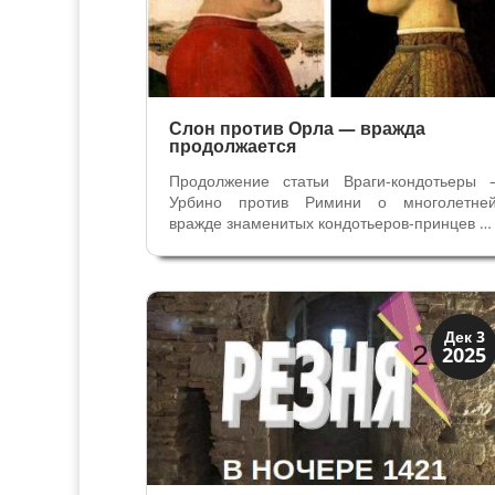
Слон против Орла — вражда
продолжается
Продолжение статьи Враги-кондотьеры 
Урбино против Римини о многолетне
вражде знаменитых кондотьеров-принцев 1
века. Малатеста против Монтефельтро - кт
победил? Победа Федерико Монтефельтр
в 1462 году в Битве при Чезано смогл
остановить экспансионистские цели...
Династии
Дек 3
2025
Заговоры и войны