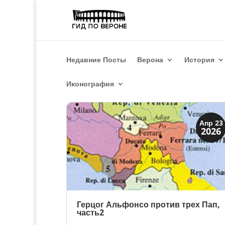
Недавние Посты
Верона
История
Иконография
Династии
Апр 23
2026
Мантуя и Феррара
Герцог Альфонсо против трех Пап,
часть2