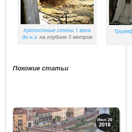
Крепостные стены 1 века
Триумф
до н.э
. на глубине 5 метров
Похожие статьи
Верона
Июл 20
2018
Экскурсии