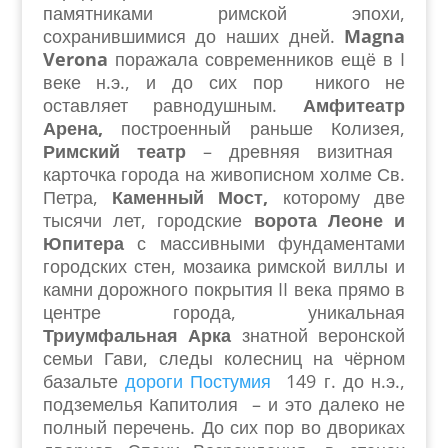
памятниками римской эпохи,
сохранившимися до наших дней.
Magna
Verona
поражала современников ещё в I
веке н.э., и до сих пор никого не
оставляет равнодушным.
Амфитеатр
Арена,
построенный раньше Колизея,
Римский театр
– древняя визитная
карточка города на живописном холме Св.
Петра,
Каменный Мост,
которому две
тысячи лет, городские
ворота Леоне и
Юпитера
с массивными фундаментами
городских стен, мозаика римской виллы и
камни дорожного покрытия II века прямо в
центре города, уникальная
Триумфальная Арка
знатной веронской
семьи Гави, следы колесниц на чёрном
базальте
дороги Постумия
149 г. до н.э.,
подземелья Капитолия – и это далеко не
полный перечень. До сих пор во двориках