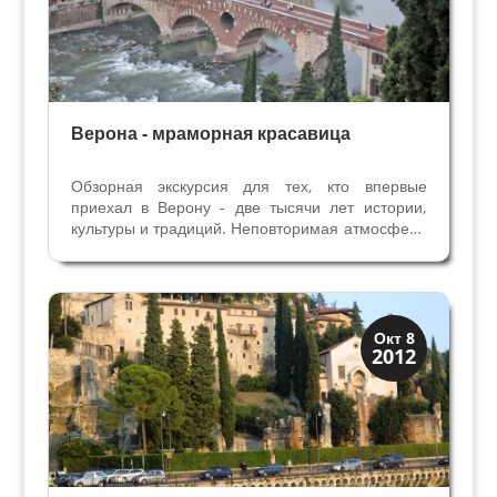
Верона - мраморная красавица
Обзорная экскурсия для тех, кто впервые
приехал в Верону - две тысячи лет истории,
культуры и традиций. Неповторимая атмосфера
средневековых улочек, площадей, дворцов,
соборов и многочисленных памятников римской
эпохи пронизывает всех в городе влюбленных.
Вас ждут...
Верона
Окт 8
2012
Экскурсии