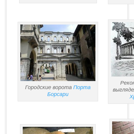
Реко
Городские ворота
Порта
выгляд
Борсари
Х