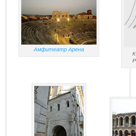
Амфитеатр Арена
К
Р