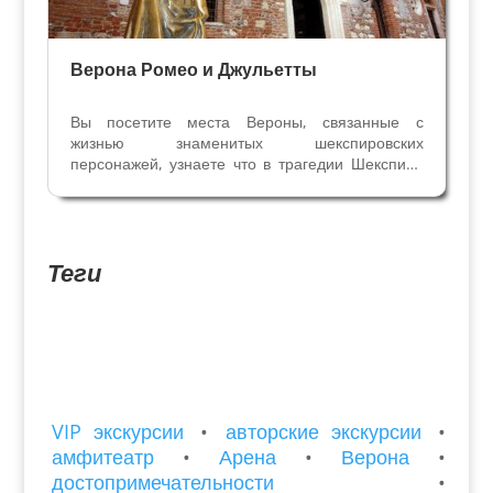
Верона Ромео и Джульетты
Вы посетите места Вероны, связанные с
жизнью знаменитых шекспировских
персонажей, узнаете что в трагедии Шекспира
правда, а что исторический вымысел, кто и
когда впервые рассказал нам о молодых
веронцах, почему враждовали их семьи, когда
точно произошла эта история....
Теги
VIP экскурсии
•
авторские экскурсии
•
амфитеатр
•
Арена
•
Верона
•
достопримечательности
•