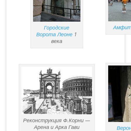
Амфите
Городские
Ворота Леоне
1
века
Реконструкция Ф.Корни —
Арена и Арка Гави
Верон