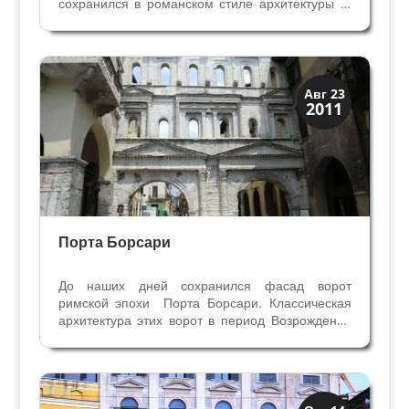
сохранился в романском стиле архитектуры XI
века, а верхняя церковь перестроена монахами
францисканцами в XIII веке в готическом. Как и
во многих католических соборах, в Сан Фермо
мы...
Посмотрите в Вероне
Авг 23
2011
Порта Борсари
До наших дней сохранился фасад ворот
римской эпохи Порта Борсари. Классическая
архитектура этих ворот в период Возрождения
вдохновляла многих архитекторов и живописцев
– Микеле Санмикели, Палладио, ДжованМария
Фальконетто, Антонио Бадиле. На фасадах
дворцов, в...
Верона