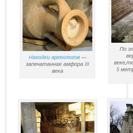
По э
ве
Находки археологов
—
веке,т
запечатанная амфора III
5 мет
века