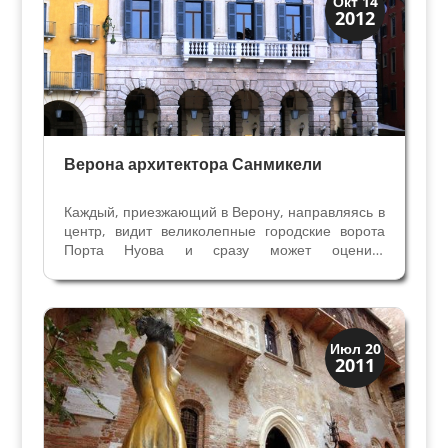
Окт 14
2012
Экскурсии
Верона архитектора Санмикели
Каждый, приезжающий в Верону, направляясь в
центр, видит великолепные городские ворота
Порта Нуова и сразу может оценить
величественное творение знаменитого веронца
шестнадцатого века Микеле Санмикели. Верона
славится его военными, гражданскими и
религиозными...
Верона
Июл 20
2011
Экскурсии