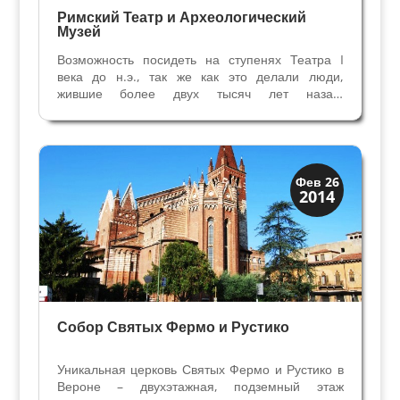
Римский Театр и Археологический
Музей
Возможность посидеть на ступенях Театра I
века до н.э., так же как это делали люди,
жившие более двух тысяч лет назад,
предоставляется нечасто. В Вероне мы
познакомимся с самым крупным Римским
Театром северной Италии. Склон живописного
холма Св.Петра в Вероне был...
Верона
Фев 26
2014
Экскурсии
Собор Святых Фермо и Рустико
Уникальная церковь Святых Фермо и Рустико в
Вероне – двухэтажная, подземный этаж