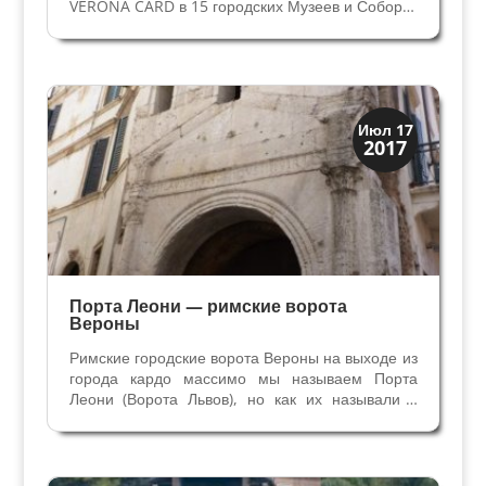
VERONA CARD в 15 городских Музеев и Соборы.
Стоимость 30 евро на 24 часа, 35 евро на 48
часов (время идёт с начала использования).
VERONA CARD также право проезда на
автобусах в черте...
Верона
Июл 17
2017
Посмотрите в Вероне
Порта Леони — римские ворота
Вероны
Римские городские ворота Вероны на выходе из
города кардо массимо мы называем Порта
Леони (Ворота Львов), но как их называли в
древности неизвестно. В средние века это
ворота Порта Сан Фермо по церкви Святых
Фермо и Рустико поблизости. Затем
употребляли классическое...