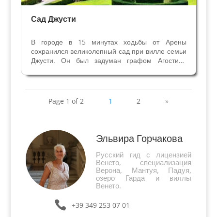
Сад Джусти
В городе в 15 минутах ходьбы от Арены
сохранился великолепный сад при вилле семьи
Джусти. Он был задуман графом Агостино
Джусти в XVI веке на месте огородов,
примыкающих к его дворцу. Оазис зелени,
цветы, статуи, лабиринт, гроты, аллея
кипарисов, римские памятники,...
Page 1 of 2
1
2
»
Эльвира Горчакова
Русский гид с лицензией
Венето, специализация
Верона, Мантуя, Падуя,
озеро Гарда и виллы
Венето.
+39 349 253 07 01