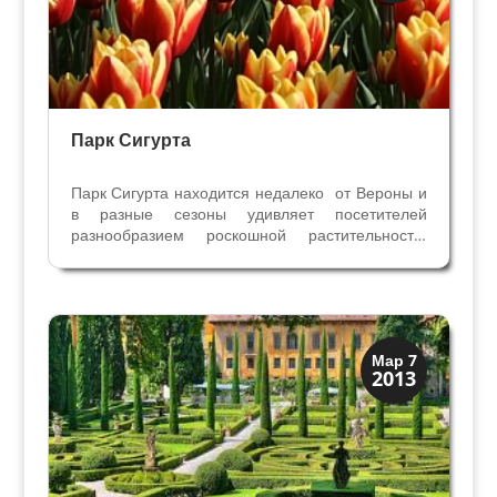
Парк Сигурта
Парк Сигурта находится недалеко от Вероны и
в разные сезоны удивляет посетителей
разнообразием роскошной растительности.
Море цветущих тюльпанов, розы, ирисы,
лотосы привлекают сюда любителей природы
со всего мира. Розовая аллея парка стала его
символом во всём мире....
Посмотрите в Вероне
Мар 7
2013