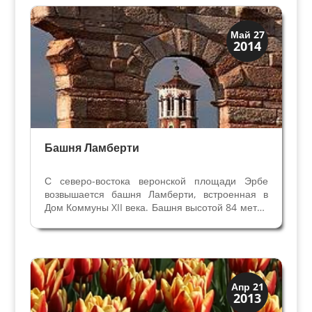
Мадонна Верона поражает...
Посмотрите в Вероне
Май 27
2014
Башня Ламберти
С северо-востока веронской площади Эрбе
возвышается башня Ламберти, встроенная в
Дом Коммуны XII века. Башня высотой 84 метра
видна отовсюду, и была построена веронской
семьёй Ламберти, именем которой её теперь и
называют. Конечно, строили её совсем не для
нужд города...
Посмотрите в Вероне
Апр 21
2013