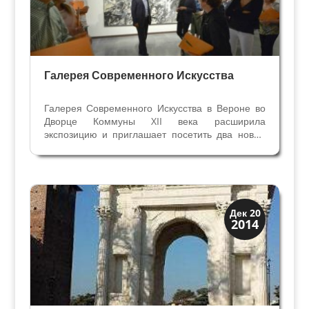
Галерея Современного Искусства
Галерея Современного Искусства в Вероне во
Дворце Коммуны XII века расширила
экспозицию и приглашает посетить два новых
зала с 80 произведениями. Посетители могут
познакомиться с послевоенными движениями
абстрактного искусства — Новый Фронт в
искусстве (1946 — 1950) и...
Верона
Дек 20
2014
Посмотрите в Вероне