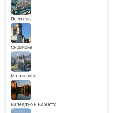
Пескьера
Сирмионе
Мальчезине
Валедджо и Боргетто