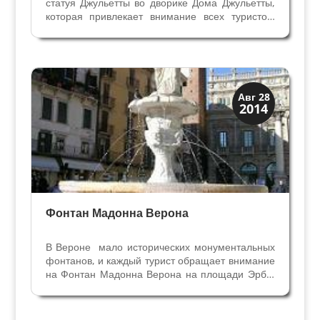
статуя Джульетты во дворике Дома Джульетты,
которая привлекает внимание всех туристов,
приехавших в Верону. Джульетта из бронзы
создана веронским скульптором Нерео
Костантини (1905-1969) и это одна из последних
его работ,...
Мосты Колодцы Фонтаны
Авг 28
2014
Посмотрите в Вероне
Фонтан Мадонна Верона
В Вероне мало исторических монументальных
фонтанов, и каждый турист обращает внимание
на Фонтан Мадонна Верона на площади Эрбе.
Название фонтан получил сразу после
создания в эпоху Скалиджеров, потому что был
посвящён Вероне. Выдающийся фонтан