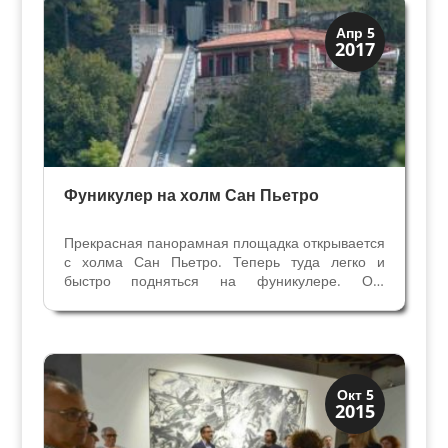
Посмотрите в Вероне
Апр 5
2017
Фуникулер на холм Сан Пьетро
Прекрасная панорамная площадка открывается
с холма Сан Пьетро. Теперь туда легко и
быстро подняться на фуникулере. Он
действует с 10 июня 2017 года, но построен
был еще до второй мировой войны. Фуникулёр
— подъемник на холм Сан Пьетро в Вероне
был построен в 1931...
Искусство
Окт 5
2015
Музеи