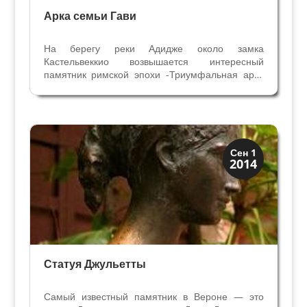
Арка семьи Гави
На берегу реки Адидже около замка
Кастельвеккио возвышается интересный
памятник римской эпохи -Триумфальная арка
веронской семьи Гави. Построенная в I веке н.э.
на древней дороге Постумия арка находилась
около Часовой башни замка Кастельвеккио.
Сейчас о её старом...
Посмотрите в Вероне
Сен 1
2014
Скрытая Верона
Статуя Джульетты
Самый известный памятник в Вероне — это