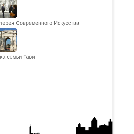
лерея Современного Искусства
ка семьи Гави