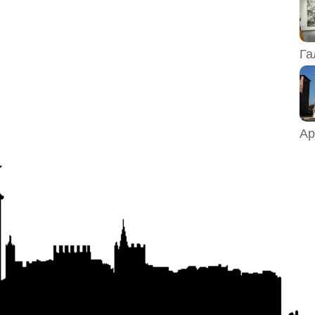
Га
Ар