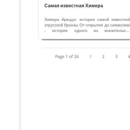
Самая известная Химера
Химера Ареццо: история самой известно
этрусской бронзы От открытия до символик
- история одного из значительны
произведений античности. Химера Ареццо
найденная в 1553 году, признана само
важной этрусской бронзой за всю историю, 
это работа передает нам много...
Page 1 of 26
1
2
3