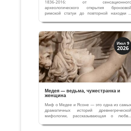
1836-2016: от сенсационног
археологического открытия бронзово
римской статуи до повторной находки 
Эрмитаже в Санкт-Петербурге. В феврал
1836 года крестьяне пахали поле
принадлежащее семье Аловизи Ди Пьадена
недалеко от городка Кальватоне (1 13
жителя,...
Мифы и Библия
Июл 9
2026
Медея — ведьма, чужестранка и
женщина
Миф о Медее и Ясоне — это одна из самы
драматичных историй древнегреческо
мифологии, рассказывающая о любви
предательстве и страшной мести. Он
повествует о том, как царевна-волшебниц