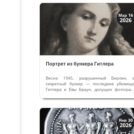
помогла герою добыть Золотое Руно, н
после его предательства совершил
жестокое...
Загадки прошлого
Мар 16
2026
История
Портрет из бункера Гитлера
Весна 1945, разрушенный Берлин, 
секретный бункер — последнее убежищ
Гитлера и Евы Браун, допущен фотогра
американского журнала Life Вилья
Вандиверт. Он сделал фотографии бункер
— диван, сломанная мебель, разбросанны
в беспорядке бумаги и советские солдаты,...
История
Янв 30
2026
Клады и медали