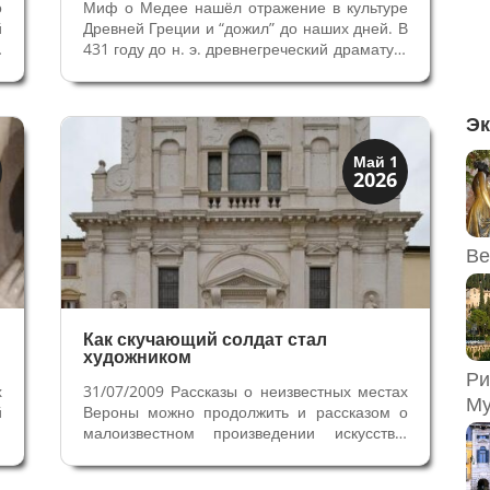
о
Миф о Медее нашёл отражение в культуре
й
Древней Греции и “дожил” до наших дней. В
в
431 году до н. э. древнегреческий драматург
е
Еврипид написал трагедию Медея, тем
,
самым увековечив образ коварной
,
волшебницы и убийцы своих детей на
Эк
3
многие столетия вперёд. У Сенеки...
Загадки прошлого
Май 1
2026
История
Ве
Как скучающий солдат стал
художником
Ри
х
31/07/2009 Рассказы о неизвестных местах
Му
й
Вероны можно продолжить и рассказом о
,
малоизвестном произведении искусства,
а
которое связано со знаменитой церквью
а
Сан Джорджио ин Брайда. Речь идёт об