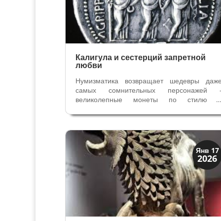
Калигула и сестерций запретной
любви
Нумизматика возвращает шедевры даж
самых сомнительных персонажей 
великолепные монеты по стилю 
изображения, которые рассказывают нам 
противоречивых персонажах и эпохах. Одн
из самых редких бронзовых монет Римско
чеканки была выпущена по приказ
императора...
История
Янв 17
2026
Мифы и Библия