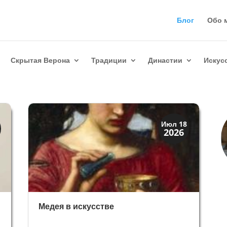
Блог
Обо 
Скрытая Верона
Традиции
Династии
Искус
История
Июл 18
2026
Мифы и Библия
Медея в искусстве