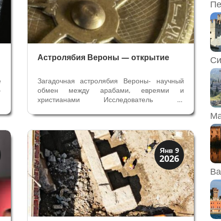
Пе
Астролябия Вероны — открытие
Си
е
Загадочная астролябия Вероны- научный
-
обмен между арабами, евреями и
и
христианами Исследователь из
о
Кембриджского университета определила в
Ма
а
музее Вероны исламскую астролябию 11-го
й
века с надписями на арабском и иврите,
у
один из старейших когда-либо
обнаруженных образцов...
Археология
Янв 9
2026
История
Ва