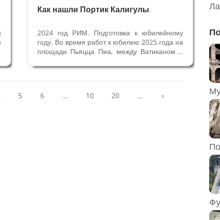
Ла
Как нашли Портик Калигулы
По
й
2024 год РИМ. Подготовка к юбилейному
и
году. Во время работ к юбилею 2025 года на
х
площади Пьяцца Пиа, между Ватиканом и
,
Замком Сант Анжело археологи сделали
й
невероятное открытие. Была обнаружена
и
римская фуллоника (прачечная) площадью
500 кв. метров, сохранившая в...
4
5
6
...
10
20
...
»
По
Фу