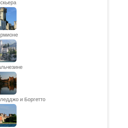
скьера
рмионе
льчезине
ледджо и Боргетто