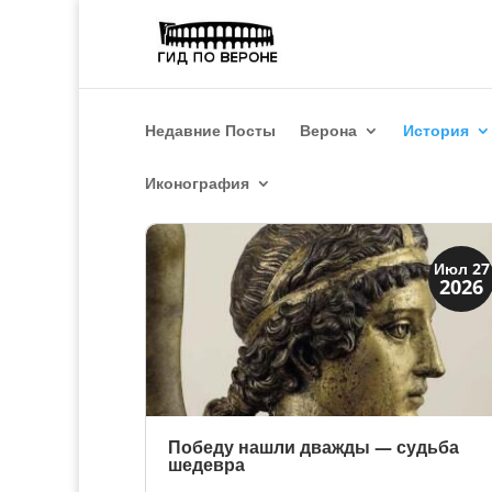
Недавние Посты
Верона
История
Иконография
История
Июл 27
2026
Открытия
Победу нашли дважды — судьба
шедевра