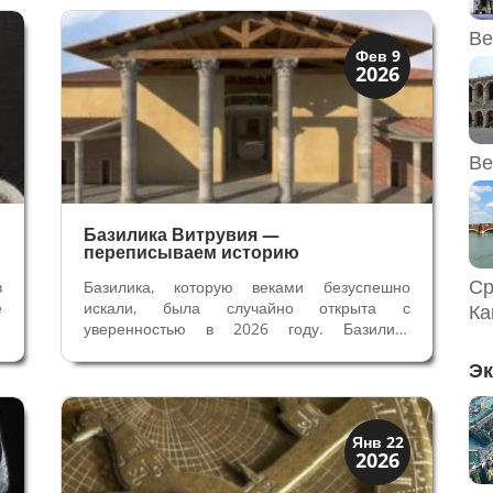
о
изображении Христа, несущего крест,
а
написанного необычной растительной...
Ве
Архитектура
Фев 9
2026
Искусство
Ве
Базилика Витрувия —
переписываем историю
Ср
в
Базилика, которую веками безуспешно
е
искали, была случайно открыта с
Ка
ф
уверенностью в 2026 году. Базилика
м
Витрувия была зданием римского города
Эк
а
Fanum Fortunae (ныне Фано) - колонии,
е
основанной или расширенной первым
императором Августом. Здание Базилики
описано Витрувием...
История
Янв 22
2026
Открытия