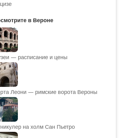
цизе
смотрите в Вероне
Музеи — расписание и цены
рта Леони — римские ворота Вероны
никулер на холм Сан Пьетро