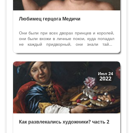
Любимец герцога Медичи
Они были при всех дворах принцев и королей,
они были вхожи в личные покои, куда попадал
не каждый придворный, они знали тайны
хозяина. Они - неотьемлимая часть эпохи
Возрождения, мы видим их на
аристократических портретах – речь идет о
карликах. Каждый уважающий себя...
Праздники и легенды
Июл 24
2022
Традиции
Как развлекались художники? часть 2