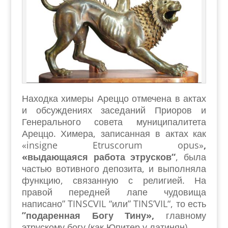
Находка химеры Ареццо отмечена в актах
и обсуждениях заседаний Приоров и
Генерального совета муниципалитета
Ареццо. Химера, записанная в актах как
«insigne Etruscorum opus»
,
«выдающаяся работа этрусков“
, была
частью вотивного депозита, и выполняла
функцию, связанную с религией. На
правой передней лапе чудовища
написано” TINSCVIL “или” TINS’VIL“, то есть
”подаренная Богу Тину»,
главному
этрускому богу (как Юпитер у латинян).