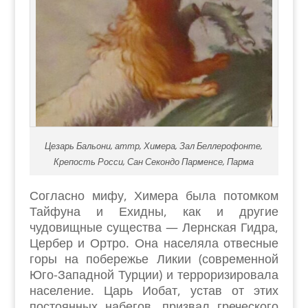
Цезарь Бальони, аттр, Химера, Зал Беллерофонте,
Крепость Росси, Сан Секондо Парменсе, Парма
Согласно мифу, Химера была потомком
Тайфуна и Ехидны, как и другие
чудовищные существа — Лернская Гидра,
Цербер и Ортро. Она населяла отвесные
горы на побережье Ликии (современной
Юго-Западной Турции) и терроризировала
население. Царь Иобат, устав от этих
постоянных набегов, призвал греческого