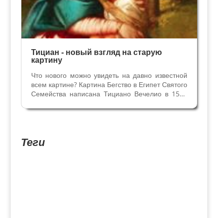
Тициан - новый взгляд на старую
картину
Что нового можно увидеть на давно известной
всем картине? Картина Бегство в Египет Святого
Семейства написана Тициано Вечелио в 1507
году. Она входит в коллекцию Эрмитажа в Санкт
Петербурге, в течении 12 лет её
реставрирорвала Национальная Галерея
Лондона, на обратном...
Теги