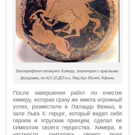
Беллерофонт атакует Химеру, эпинетрон с красными
фигурами, ок 425-20 ДО н.э., Нац Арх Музей, Афины
После завершения работ по очистке
химеру, которая сразу же имела огромный
успех, разместили в Палаццо Веккьо, в
зале Льва X: герцог, который видел себя
героем и этруским принцем, сделал ее
символом своего герцогства. Химера, в
частности, считалась своего рода