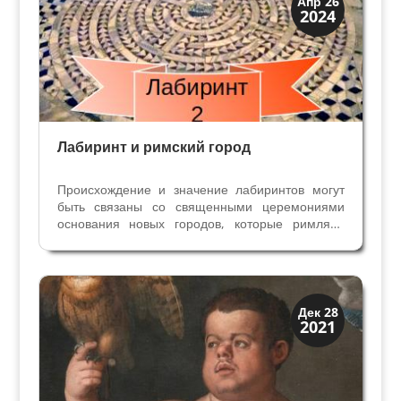
Апр 26
2024
История
Лабиринт и римский город
Происхождение и значение лабиринтов могут
быть связаны со священными церемониями
основания новых городов, которые римляне
унаследовали от этрусков. В качестве
“изобретателя” римских лабиринтов
рассматривается имя Луция Корнелия Силлы.
Между I веком до н. э. и V н. э....
Династии
Дек 28
2021
Медичи Флоренция