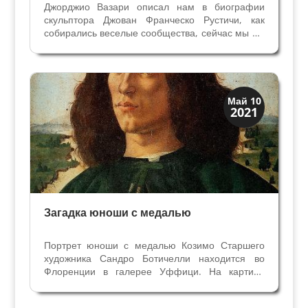
Джорджио Вазари описал нам в биографии
скульптора Джован Франческо Рустичи, как
собирались веселые сообщества, сейчас мы бы
сказали Клубы, и чем там занимались
художники и скульпторы с друзьми. Начало в
статье Как развлекалсь художники? Расскажу о
них охотно, говорит...
Искусство
Май 10
2021
Тайны картин
Загадка юноши с медалью
Портрет юноши с медалью Козимо Старшего
художника Сандро Ботичелли находится во
Флоренции в галерее Уффици. На картине
Ботичели юноша с гордостью показывает
зрителю медаль, отлитую в честь Козимо