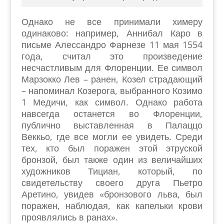
Однако не все принимали химеру
одинаково: например, Аннибал Каро в
письме Алессандро Фарнезе 11 мая 1554
года, считал это произведение
несчастливым для Флоренции. Ее символ
Марзокко Лев – ранен, Козел страдающий
– напоминал Козерога, выбранного Козимо
1 Медичи, как символ. Однако работа
навсегда останется во Флоренции,
публично выставленная в Палаццо
Веккьо, где все могли ее увидеть. Среди
тех, кто был поражен этой этруской
бронзой, был также один из величайших
художников Тициан, который, по
свидетельству своего друга Пьетро
Аретино, увидев «бронзового льва, был
поражен, наблюдая, как капельки крови
проявлялись в ранах».