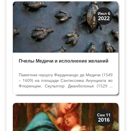
Старшего Медичи. Но медаль в руках юноши не
нарисована, Ботичелли...
Династии
Июл 6
2022
Медичи Флоренция
Пчелы Медичи и исполнение желаний
Памятник герцогу Фердинандо де Медичи (1549
– 1609) на площади Сантиссима Анунциата во
Флоренции. Скульптор Джанболонья (1529 –
1608) создал его в последние годы жизни,
использовав бронзу турецких пушек с галер,
захваченных в Битве при Лепанто Кавалерами
военного...
Искусство
Сен 11
2016
Тайны картин