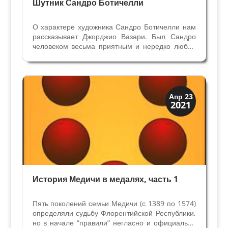
Шутник Сандро Ботичелли
О характере художника Сандро Ботичелли нам
рассказывает Джорджио Вазари. Был Сандро
человеком весьма приятным и нередко любил
пошутить над своими учениками и друзьями.
Так, рассказывают, что когда его ученик Бьяджо
выполнил тондо Мадонна с ангелами, Сандро
продал его...
История
Апр 23
2021
Клады и медали
История Медичи в медалях, часть 1
Пять поколений семьи Медичи (с 1389 по 1574)
определяли судьбу Флорентийской Республики,
но в начале “правили” негласно и официально