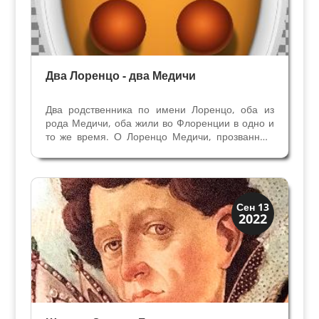
Два Лоренцо - два Медичи
Два родственника по имени Лоренцо, оба из
рода Медичи, оба жили во Флоренции в одно и
то же время. О Лоренцо Медичи, прозванным
Великолепным, знают все, а "персонаж
Лоренцо сына Пьерфранческо даже для
историков всегда оставался в тени. Мы знаем,
что его отношения с...
Искусство
Сен 13
2022
Художники