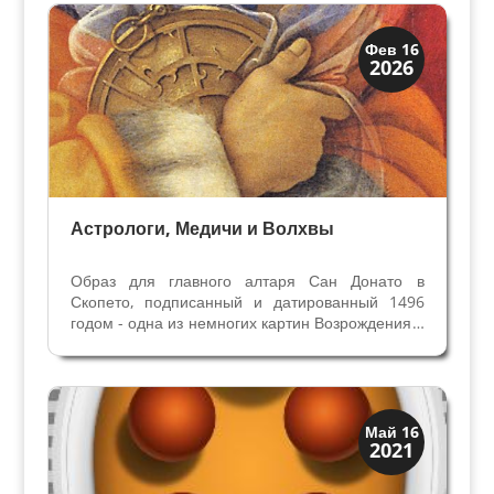
Искусство
Фев 16
2026
Символы
Астрологи, Медичи и Волхвы
Образ для главного алтаря Сан Донато в
Скопето, подписанный и датированный 1496
годом - одна из немногих картин Возрождения с
изображением астролябии, и первая в Италии.
Астролябия в Поклонении волхвов Филиппино
Липпи до недавних пор игнорировалась
исследователями....
Династии
Май 16
2021
Медичи Флоренция