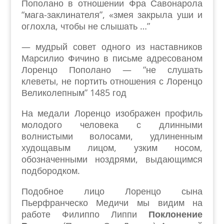
Пополано в отношении Фра Савонарола
“мага-заклинателя”, «змея закрыла уши и
оглохла, чтобы не слышать …”
— мудрый совет одного из наставников
Марсилио Фичино в письме адресованом
Лоренцо Пополано — “не слушать
клеветы, не портить отношения с Лоренцо
Великолепным” 1485 год
На медали Лоренцо изображен профиль
молодого человека с длинными
волнистыми волосами, удлиненным
худощавым лицом, узким носом,
обозначенными ноздрями, выдающимся
подбородком.
Подобное лицо Лоренцо сына
Пьерфранческо Медичи мы видим на
работе Филиппо Липпи
Поклонение