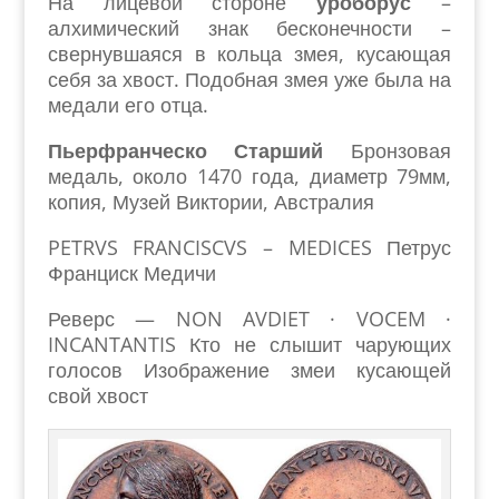
На лицевой стороне
уроборус
–
алхимический знак бесконечности –
свернувшаяся в кольца змея, кусающая
себя за хвост. Подобная змея уже была на
медали его отца.
Пьерфранческо Старший
Бронзовая
медаль, около 1470 года, диаметр 79мм,
копия, Музей Виктории, Австралия
PETRVS FRANCISCVS – MEDICES Петрус
Франциск Медичи
Реверс — NON AVDIET · VOCEM ·
INCANTANTIS Кто не слышит чарующих
голосов Изображение змеи кусающей
свой хвост