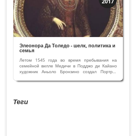
2017
Медичи Флоренция
Элеонора Да Толедо - шелк, политика и
семья
Летом 1545 года во время пребывания на
семейной вилле Медичи в Подджо ди Кайано
художник Аньоло Бронзино создал Портрет
герцогини Элеоноры с сыном Джованни. Навеки
он запечатлел изящную красоту и фарфоровую
бледность 23-летней Герцогини Тосканской.
Голубой фон на...
Теги