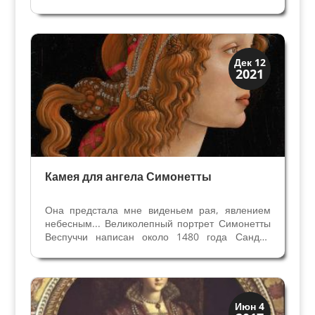
не состояли в правительстве. Изображений
Медичи нет в то время на монетах, и мы их
можем увидеть только на памятных медалях.
Ситуация...
История
Дек 12
2021
Мифы и Библия
Камея для ангела Симонетты
Она предстала мне виденьем рая, явлением
небесным... Великолепный портрет Симонетты
Веспуччи написан около 1480 года Сандро
Боттичелли и хранится в Штедельском музее во
Франкфурте. Лицо молодой женщины
изображено в профиль, а тело изящно
повернуто к зрителю. Она...
Династии
Июн 4