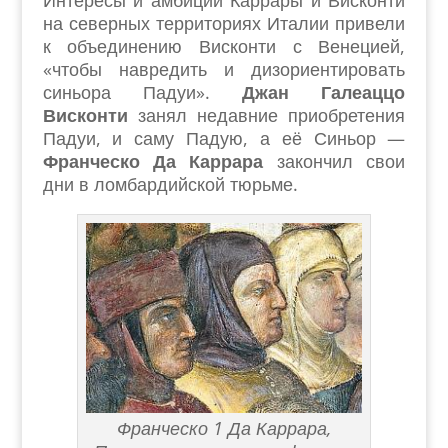
Интересы и амбиции Каррары и Висконти
на северных территориях Италии привели
к объединению Висконти с Венецией,
«чтобы навредить и дизориентировать
синьора Падуи».
Джан Галеаццо
Висконти
занял недавние приобретения
Падуи, и саму Падую, а её Синьор —
Франческо Да Каррара
закончил свои
дни в ломбардийской тюрьме.
Франческо 1 Да Каррара,