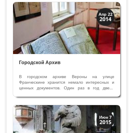
— в каждом Дворце собирали греческие и
римские статуи и...
Верона
Апр 22
2014
Средневековая
Городской Архив
В городском архиве Вероны на улице
Франческине хранится немало интересных и
ценных документов. Один раз в год двери
архива открываются для жителей, и на
всеобщее обозрение выставляются уникальные
старинные документы. В прошлом году в
вестибюле архива были выставлены...
Венецианская
Июн 7
2015
Верона