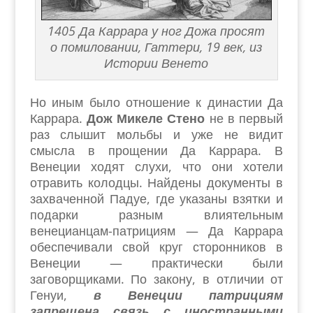
1405 Да Каррара у ног Дожа просят
о помиловании, Гаттери, 19 век, из
Истории Венето
Но иным было отношение к династии Да
Каррара.
Дож Микеле Стено
не в первый
раз слышит мольбы и уже не видит
смысла в прощении Да Каррара. В
Венеции ходят слухи, что они хотели
отравить колодцы. Найдены документы в
захваченной Падуе, где указаны взятки и
подарки разным влиятельным
венецианцам-патрициям — Да Каррара
обеспечивали свой круг сторонников в
Венеции — практически были
заговорщиками. По закону, в отличии от
Генуи,
в Венеции патрициям
запрещена связь с иностранными