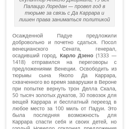
Палаццо Лоредан — провел год в
тюрьме за связь с Да Каррара и
лишен права заниматься политикой
Осажденной Падуе предложили
добровольно и почетно сдаться. Посол
венецианского Сената, генерал,
осадивший город,
Карло Дзено
(1333 —
1418) отправился на переговоры с
предложениями Венеции. Освободить из
тюрьмы сына Якопо Да Каррара,
схваченного во время заварушки в Вероне
при попытке вернуть трон Делла Скала,
50 тысяч золотых дукатов, 30 повозок для
вещей Каррара и бесплатный переезд в
любое место за 100 миль от Падуи. Это
была последняя возможность для
Каррара спасти себя и своих детей, но
гордый Новелло отклонил предложения