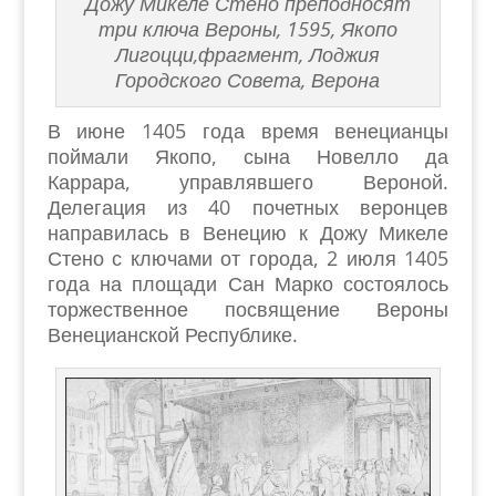
Дожу Микеле Стено преподносят
три ключа Вероны, 1595, Якопо
Лигоцци,фрагмент, Лоджия
Городского Совета, Верона
В июне 1405 года время венецианцы
поймали Якопо, сына Новелло да
Каррара, управлявшего Вероной.
Делегация из 40 почетных веронцев
направилась в Венецию к Дожу Микеле
Стено с ключами от города, 2 июля 1405
года на площади Сан Марко состоялось
торжественное посвящение Вероны
Венецианской Республике.