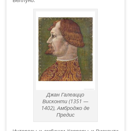
Беллуно.
Джан Галеаццо
Висконти (1351 —
1402
), Амброджо де
Предис