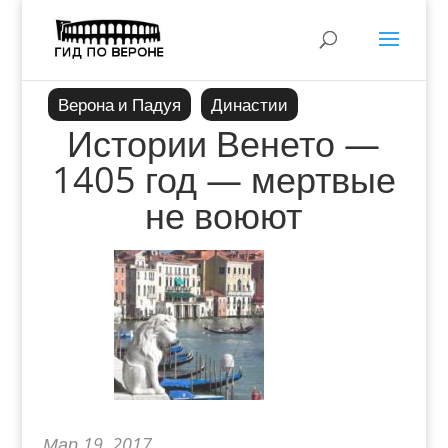
Верона и Падуя
Династии
Истории Венето —
1405 год — мертвые
не воюют
Мар 19, 2017