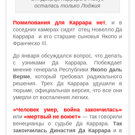
осталась только Лоджия
Помилования для Каррара нет
, и в
соседних камерах сидят отец Новелло Да
Каррара и его старшие сыновья Якопо и
Франческо III.
До января обсуждался вопрос, что делать
с узниками Да Каррара. Побеждает
мнение генерала Республики
Якопо даль
Верме
, который требовал радикального
решения. Трех Да Каррара удушили в
тюрьме, официальная версия, что все они
умерли от воспаления легких.
«Человек умер, война закончилась»
или
«мертвый не воюет»
— так говорили
венецианцы о судьбе Да Каррара.
Так
закончилась Династия Да Каррара
и в