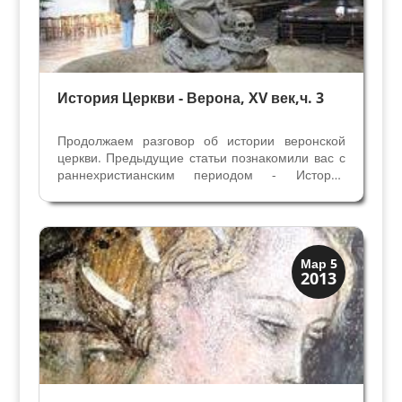
История Церкви - Верона, XV век,ч. 3
Продолжаем разговор об истории веронской
церкви. Предыдущие статьи познакомили вас с
раннехристианским периодом - История
церкви, часть 1 и средневековой истории
Епархии Вероны - История церкви, часть 2
Возрождение и Реформа (XV век- 1630 год) С
началом правления...
Верона
Мар 5
2013
Средневековая