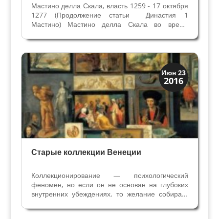
Мастино делла Скала, власть 1259 - 17 октября
1277 (Продолжение статьи Династия 1
Мастино) Мастино делла Скала во время
периода мира, со второй половины 60-х годов
XIII века, занимается укреплением своих замков
в округе и украшением домов в Вероне,
экономикой и...
Искусство
Июн 23
2016
Коллекции знати
Старые коллекции Венеции
Коллекционирование — психологический
феномен, но если он не основан на глубоких
внутренних убеждениях, то желание собирать
коллекции быстро проходит. Венеция всегда
была огромной Кунсткамерой - Комнатой чудес