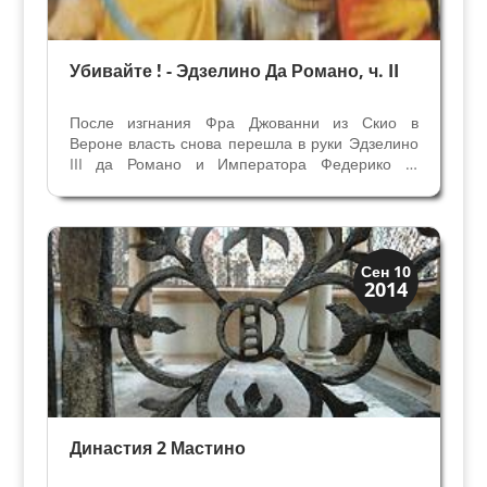
Убивайте ! - Эдзелино Да Романо, ч. II
После изгнания Фра Джованни из Скио в
Вероне власть снова перешла в руки Эдзелино
III да Романо и Императора Федерико II,
которым удалось победить ломбардцев. В
течении следующих 23 лет Эдзелино III правил
Вероной и завоёванными территориями, и
проявил себя также...
Верона и Падуя
Сен 10
2014
Династии
Династия 2 Мастино