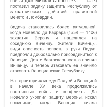
новый
Дож Микеле Стено
(1331 — 1413)
поставил задачу защитить Республику от
захватнических действий правителей
Венето и Ломбардии.
Задача становилась более актуальной,
когда Новелло да Каррара (1359 — 1406)
захватил Верону и нацелился на
соседнюю Виченцу. Жители Виченцы,
видя опасность попасть в руки Падуи,
предпочли добровольно присоединиться к
Венеции. Дож с благосклонностью принял
Виченцу, и теперь атаковать её значило
атаковать Венецианскую Республику.
На территориях между Падуей и Венецией
в начале XV века продолжались
постоянные войны и конфликты. Да
Новелло укрепил защиту Вероны, искал
союзников, когда Венеция начала