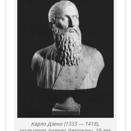
Карло Дзено (1333 — 1418),
скульптор Анжело Джоржани, 19 век