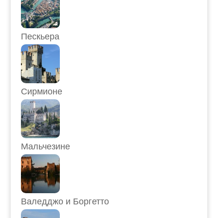
Пескьера
Сирмионе
Мальчезине
Валедджо и Боргетто