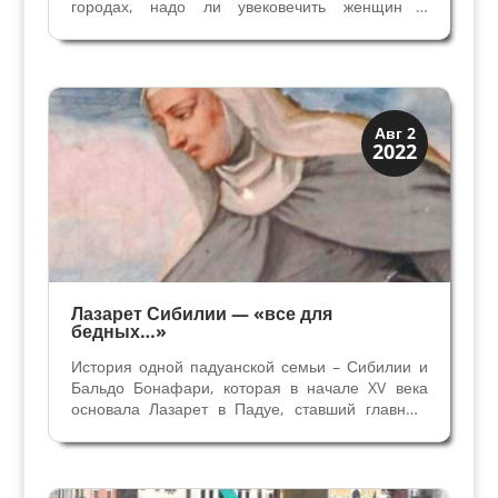
городах, надо ли увековечить женщин в
названии улиц и площадей? Казалось бы, что
такие вопросы риторические и не требуют
ответа, положительный ответ подразумевается.
Вопрос о женских...
Верона и Падуя
Авг 2
2022
Династии
Лазарет Сибилии — «все для
бедных…»
История одной падуанской семьи – Сибилии и
Бальдо Бонафари, которая в начале XV века
основала Лазарет в Падуе, ставший главным
Госпиталем города на 350 лет. Бальдо дей
Бонафари приехал в Падую из тосканского
города Пьомбино изучать право в Университете.
Он остался...