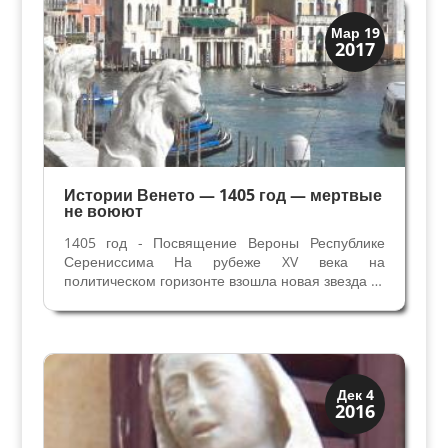
Верона и Падуя
Мар 19
2017
Династии
Истории Венето — 1405 год — мертвые
не воюют
1405 год - Посвящение Вероны Республике
Серениссима На рубеже XV века на
политическом горизонте взошла новая звезда —
Висконти из Милана. Власть этой семьи
распространилась на территории Флоренции,
Болоньи и Вероны, в опасной близости от
Венеции. Не менее опасными для...
Верона и Падуя
Дек 4
2016
Династии