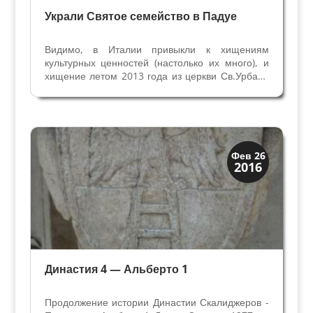
Украли Святое семейство в Падуе
Видимо, в Италии привыкли к хищениям
культурных ценностей (настолько их много), и
хищение летом 2013 года из церкви Св.Урбано
в деревне под Падуей почти не вызвало
резонанса. Включили в список украденных
картин, опубликовали всего две статьи в
местной газете, и уже...
Верона и Падуя
Фев 26
2016
Династии
Династия 4 — Альберто 1
Продолжение истории Династии Скалиджеров -