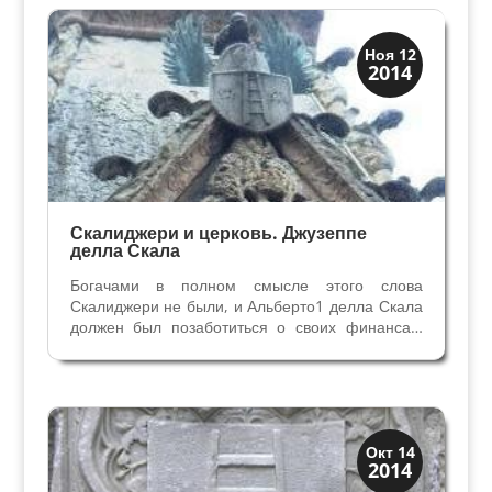
Городского Совета и...
Верона и Падуя
Ноя 12
2014
Династии
Скалиджери и церковь. Джузеппе
делла Скала
Богачами в полном смысле этого слова
Скалиджери не были, и Альберто1 делла Скала
должен был позаботиться о своих финансах.
Лакомым куском во все времена были
обширные владения монастырей и церкви, и
Альберто1 в 1292 году делает своего
незаконнорожденного сына Джузеппе...
Верона и Падуя
Окт 14
2014
Династии