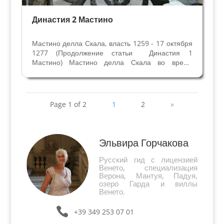
Династия 2 Мастино
Мастино делла Скала, власть 1259 - 17 октября
1277 (Продолжение статьи Династия 1
Мастино) Мастино делла Скала во время
периода мира, со второй половины 60-х годов
XIII века, занимается укреплением своих замков
в округе и украшением домов в Вероне,
экономикой и...
Page 1 of 2
1
2
»
Эльвира Горчакова
Русский гид с лицензией
Венето, специализация
Верона, Мантуя, Падуя,
озеро Гарда и виллы
Венето.
+39 349 253 07 01