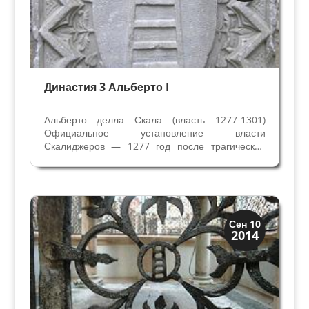
Династия 3 Альберто I
Альберто делла Скала (власть 1277-1301)
Официальное установление власти
Скалиджеров — 1277 год после трагической
смерти Мастино делла Скала. Его брат
Альберто узнал новости об убийстве
Леонардино (МастиноI) делла Скала, когда был
в Мантуе. В 1274 году Мастино делла...
Верона и Падуя
Сен 10
2014
Династии