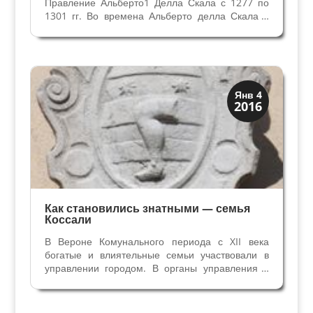
Правление Альберто1 Делла Скала с 1277 по
1301 гг. Во времена Альберто делла Скала в
Вероне проводится ряд важных реформ.
Значительное преобразование касалось армии
города. Войска Вероны больше не собирались
из Цехов...
Верона и Падуя
Янв 4
2016
Династии
Как становились знатными — семья
Коссали
В Вероне Комунального периода с XII века
богатые и влиятельные семьи участвовали в
управлении городом. В органы управления в
Коммуну районы города-контрады и цеха
ремесленников выбирали Консулов (как в
Римской Империи), затем Ректоров, членов