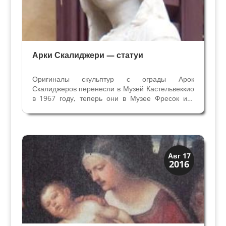
Арки Скалиджери — статуи
Оригиналы скульптур с ограды Арок
Скалиджеров перенесли в Музей Кастельвеккио
в 1967 году, теперь они в Музее Фресок им.
Кавальказелле с осени 2015 года. Копии в
мраморе сделаны с применением
сканирования и установлены на решетку
кладбиша правителей, где они...
Верона и Падуя
Авг 17
2016
Династии