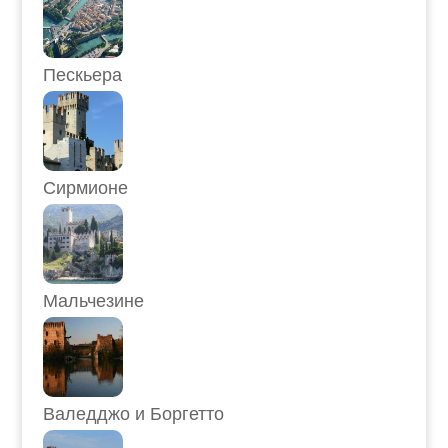
Пескьера
Сирмионе
Мальчезине
Валедджо и Боргетто