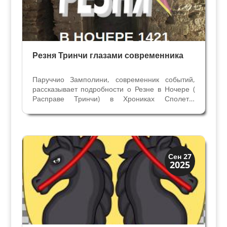
Резня Тринчи глазами современника
Паруччио Замполини, современник событий,
рассказывает подробности о Резне в Ночере (
Расправе Тринчи) в Хрониках Сполето.
Продолжение статьи Резня Тринчи - кровавое
преступление. В то время когда Синьором
Фолиньо был Коррадо 2 Тринчи (1377-1386гг)
на вилле на горе...
Династии
Сен 27
2025
Заговоры и войны