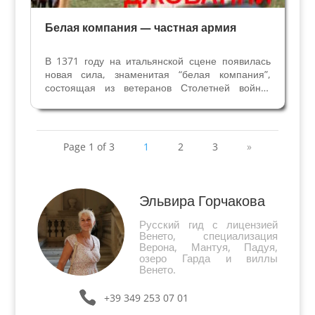
Белая компания — частная армия
В 1371 году на итальянской сцене появилась
новая сила, знаменитая “белая компания”,
состоящая из ветеранов Столетней войны.
Члены Белой компании всегда были известны в
Италии под названием "англичане", потому что
они, как правило, были людьми, которые
принимали...
Page 1 of 3
1
2
3
»
Эльвира Горчакова
Русский гид с лицензией
Венето, специализация
Верона, Мантуя, Падуя,
озеро Гарда и виллы
Венето.
+39 349 253 07 01