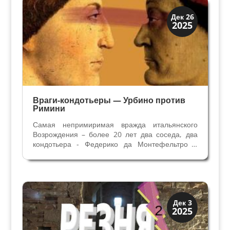
Династии
Дек 26
2025
Заговоры и войны
Враги-кондотьеры — Урбино против
Римини
Самая непримиримая вражда итальянского
Возрождения – более 20 лет два соседа, два
кондотьера - Федерико да Монтефельтро и
Сигизмондо Малатеста. Две стороны одной
медали – амбиции, военное искусство,
политика, насилие и жестокость, но вместе с
тем полные талантов и...
Династии
Дек 3
2025
Заговоры и войны