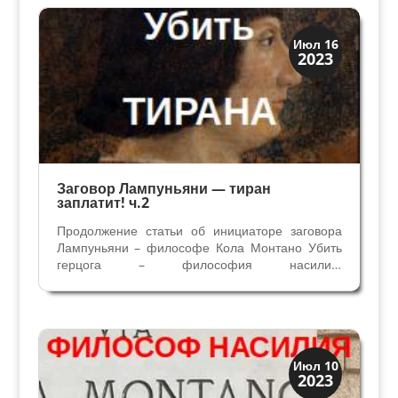
приказу герцога Милана,...
Династии
Июл 16
2023
Заговоры и войны
Заговор Лампуньяни — тиран
заплатит! ч.2
Продолжение статьи об инициаторе заговора
Лампуньяни – философе Кола Монтано Убить
герцога – философия насилия.
Многочисленные неудачи во внешней политике
способствовали тому, что правление Галеаццо
Мария Сфорца становилось все более
непопулярным из-за его...
Династии
Июл 10
2023
Заговоры и войны