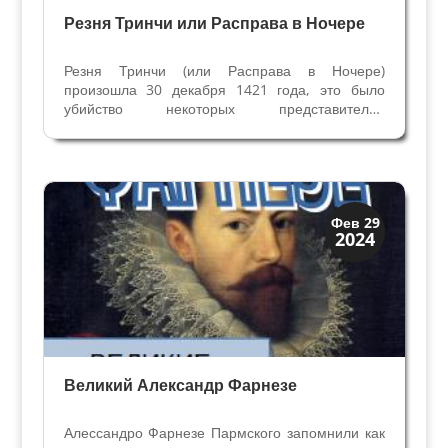
Резня Тринчи или Расправа в Ночере
Резня Тринчи (или Расправа в Ночере)
произошла 30 декабря 1421 года, это было
убийство некоторых представителей
благородной семьи Тринчи, синьоров Фолиньо.
(Фолиньо – город в провинции Перуджи, в
Умбрии, 55 тысяч жителей). Никколо Тринчи,
Синьор Фолиньо и викарий...
Династии
Фев 29
2024
Заговоры и войны
Великий Александр Фарнезе
Алессандро Фарнезе Пармского запомнили как