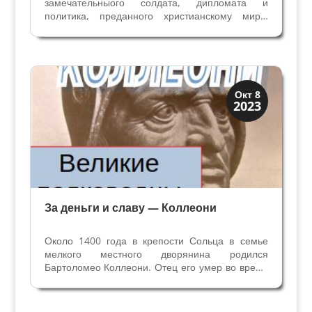
замечательныого солдата, дипломата и
политика, преданного христианскому миру,
служившего императору с необычайной
приверженностью на протяжении всей жизни.
Алессандро Фарнезе - один из самых
знаменитых кондотьеров XVI века,...
Династии
Окт 8
2023
Заговоры и войны
За деньги и славу — Коллеони
Около 1400 года в крепости Сольца в семье
мелкого местного дворянина родился
Бартоломео Коллеони. Отец его умер во время
защиты крепости Кастелло ди Треццо на реке
Адда. Паоло Коллеони отстоял крепость, но
был убит своими кузенами, возможно, по