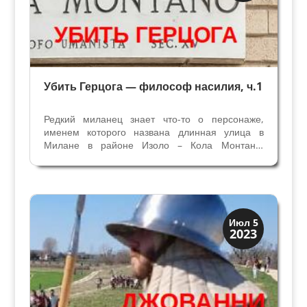
Убить Герцога — философ насилия, ч.1
Редкий миланец знает что-то о персонаже,
именем которого названа длинная улица в
Милане в районе Изоло – Кола Монтано.
Мемориальная доска на углу этой улицы,
сообщает, что Кола Монтано был ”философом-
гуманистом", жившим в 15 веке. Это имя
скрывает интригу … не только...
Династии
Июл 5
2023
Заговоры и войны