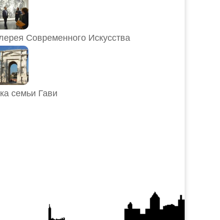
лерея Современного Искусства
ка семьи Гави