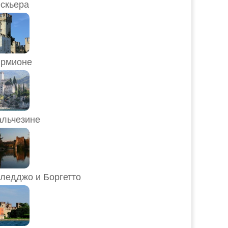
скьера
рмионе
льчезине
ледджо и Боргетто