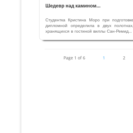
Шедевр над камином…
Студентка Кристина Моро при подготовк
дипломной определила в двух полотнах
хранящихся в гостиной виллы Сан-Ремидж
на озере Маджоре, руку Паоло Веронезе 
одного из самых выдающихс
представителей итальянского Возрождения
Подробнее читайте в статье “Новый
Page 1 of 6
1
2
Паоло...