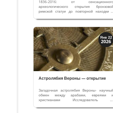
1836-2016: от сенсационног
археологического открытия бронзово
римской статуи до повторной находки 
Эрмитаже в Санкт-Петербурге. В феврал
1836 года крестьяне пахали поле
принадлежащее семье Аловизи Ди Пьадена
недалеко от городка Кальватоне (1 13
жителя,...
История
Янв 22
2026
Открытия
Астролябия Вероны — открытие
Загадочная астролябия Вероны- научны
обмен между арабами, евреями 
христианами Исследователь и
Кембриджского университета определила 
музее Вероны исламскую астролябию 11-г