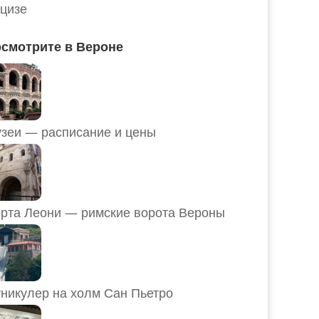
цизе
смотрите в Вероне
Музеи — расписание и цены
рта Леони — римские ворота Вероны
никулер на холм Сан Пьетро