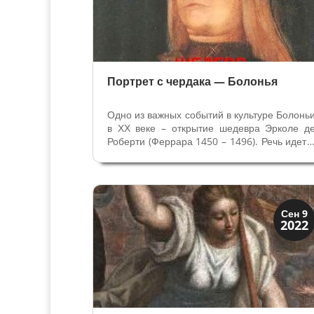
Портрет с чердака — Болонья
Одно из важных событий в культуре Болонь
в ХХ веке – открытие шедевра Эрколе д
Роберти (Феррара 1450 – 1496). Речь идет 
Портрете Джованни II Бентивольо
обнаруженном на чердаке Дворца Поджи
Эта резидеция знатной болонской семьи
построенная в середине XVI века,...
История
Сен 9
2022
Открытия