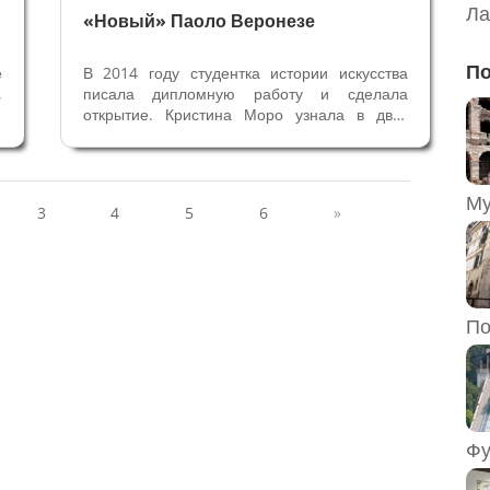
Ла
«Новый» Паоло Веронезе
По
е
В 2014 году студентка истории искусства
,
писала дипломную работу и сделала
о
открытие. Кристина Моро узнала в двух
-
полотнах, хранящихся в гостиной виллы
я
Сан-Ремиджо на озере Маджоре, руку
.
Паоло Веронезе - одного из самых
”
выдающихся представителей
3
4
5
6
»
итальянского...
По
Фу