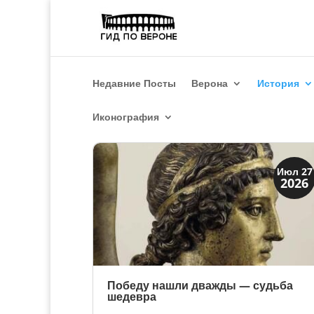
Недавние Посты
Верона
История
Иконография
История
Июл 27
2026
Открытия
Победу нашли дважды — судьба
шедевра