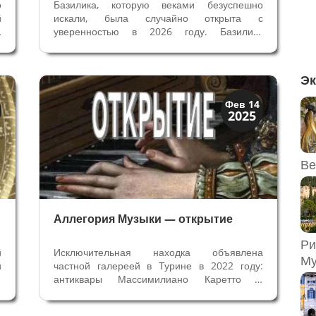
о
Базилика, которую веками безуспешно
й
искали, была случайно открыта с
в
уверенностью в 2026 году. Базилика
е
Витрувия была зданием римского города
,
Fanum Fortunae (ныне Фано) - колонии,
,
основанной или расширенной первым
Эк
3
императором Августом. Здание Базилики
описано Витрувием...
История
Фев 14
2025
Открытия
Ве
Аллегория Музыки — открытие
Ри
й
Исключительная находка объявлена
Му
и
частной галереей в Турине в 2022 году:
з
антиквары Массимилиано Каретто и
в
Франческо Очинегро нашли Концерт кисти
о
художника Антиведуто Грамматика (Рим,