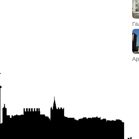
Га
Ар