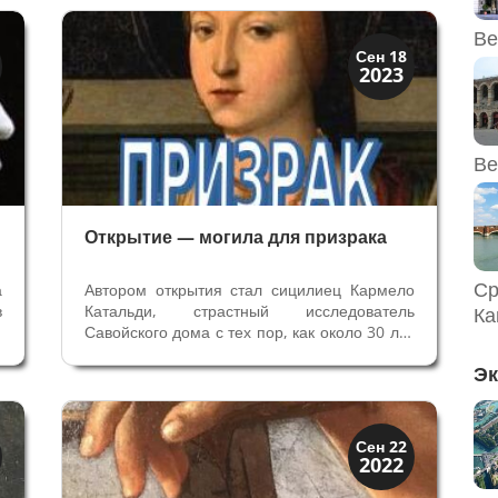
,
1569 - Рим, 1626). Это недостающая часть
о
знаменитого Игрока на тиорбе –...
Ве
История
Сен 18
2023
Открытия
Ве
Открытие — могила для призрака
Ср
а
Автором открытия стал сицилиец Кармело
в
Катальди, страстный исследователь
Ка
у
Савойского дома с тех пор, как около 30 лет
л
назад он поселился в Фоссано. “Встреча" с
Эк
,
Боной Савойской была неизбежна:
х
герцогиня была одной из самых интересных
фигур среди принцесс Савойского дома...
История
Сен 22
2022
Открытия