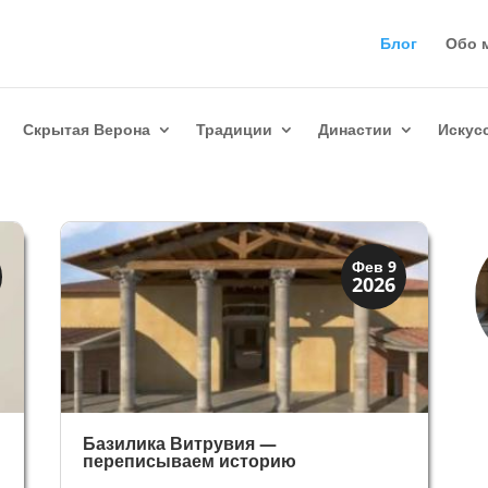
Блог
Обо 
Скрытая Верона
Традиции
Династии
Искус
Архитектура
Фев 9
2026
Искусство
Базилика Витрувия —
переписываем историю