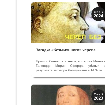
века с надписями на арабском и иврите
один из старейших когда-либ
обнаруженных образцов...
История
Фев 7
2024
Открытия
Загадка «безымянного» черепа
Прошло более пяти веков, но герцог Милан
Галеаццо Мария Сфорца, убитый 
результате заговора Лампуньяни в 1476 год
и преданный забвению, все еще не наше
своего места в истории – следы его
материальные и документальные, до си
пор являются предметом исследований. В...
История
Фев 2
2023
Открытия