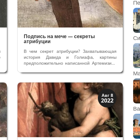
Пе
Подпись на мече — секреты
Си
атрибуции
и
В чем секрет атрибуции? Захватывающая
е
история Давида и Голиафа, картины
о
предположительно написанной Артемизией
,
Джентилески, но веками приписываемая
Ма
.
Джованни Франческо Гверьери. Однако
,
последнее слово в этом деле еще не
сказано. В течение многих лет большая
картина...
История
Авг 8
2022
Открытия
Ва