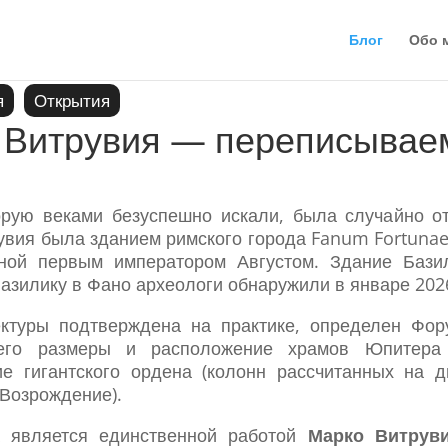
Блог
Обо 
я
Открытия
 Витрувия — переписывае
орую веками безуспешно искали, была случайно от
увия была зданием римского города Fanum Fortunae
ной первым императором Августом. Здание Бази
Базилику в Фано археологи обнаружили в январе 202
ектуры подтверждена на практике, определен Фор
-его размеры и расположение храмов Юпитера
е гигантского ордена (колонн рассчитанных на д
 Возрождение).
а является единственной работой
Марко Витрув