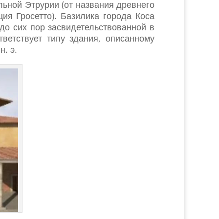
альной Этрурии (от названия древнего
ия Гросетто). Базилика города Коса
до сих пор засвидетельствованной в
тветствует типу здания, описанному
н. э.