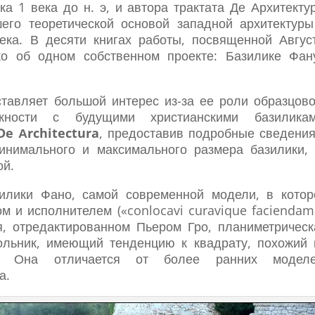
а 1 века до н. э, и автора трактата Де Архитектур
шего теоретической основой западной архитектуры
ека. В десяти книгах работы, посвященной Август
ько об одном собственном проекте: Базилике Фан
тавляет большой интерес из-за ее роли образцово
ности с будущими христианскими базиликам
De Аrchitectura
, предоставив подробные сведения
инимального и максимального размера базилики, 
ой.
зилики Фано, самой современной модели, в котор
м и исполнителем («conlocavi curavique faciendam»
я, отредактированном Пьером Гро, планиметрическ
ольник, имеющий тенденцию к квадрату, похожий 
а. Она отличается от более ранних моделе
а.