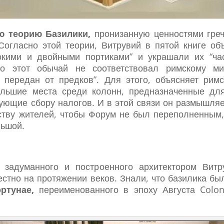
ю теорию Базилики,
пронизанную ценностями греч
огласно этой теории, Витрувий в пятой книге объ
кими и двойными портиками” и украшали их “ч
о этот обычай не соответствовал римскому ми
передан от предков”. Для этого, объясняет римск
ьшие места среди колонн, предназначенные дл
ующие сбору налогов. И в этой связи он размышляе
тву жителей, чтобы Форум не был переполненным,
льшой.
 задуманного и построенного архитектором Ви
естно на протяжении веков. Знали, что базилика б
тунае,
переименованного в эпоху Августа Coloni