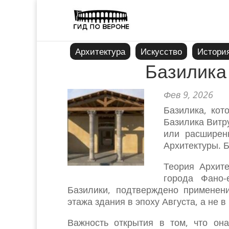
Архитектура
Искусство
Истори
Базилика
Фев 9, 2026
Базилика, кот
Базилика Витр
или расширен
Архитектуры. 
Теория Архит
города Фано
Базилики, подтверждено применени
этажа здания в эпоху Августа, а не в
Важность открытия в том, что он