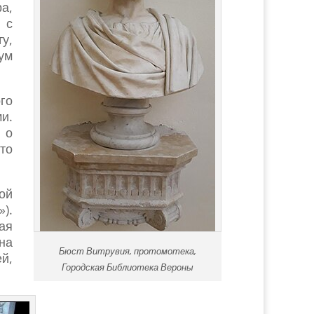
а,
 с
у,
ум
го
и.
 о
то
ой
).
ая
на
Бюст Витрувия, протомотека,
й,
Городская Библиотека Вероны