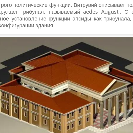
трого политические функции. Витрувий описывает по
кружает трибунал, называемый aedes Augusti. С
ное установление функции апсиды как трибунала
конфигурации здания.