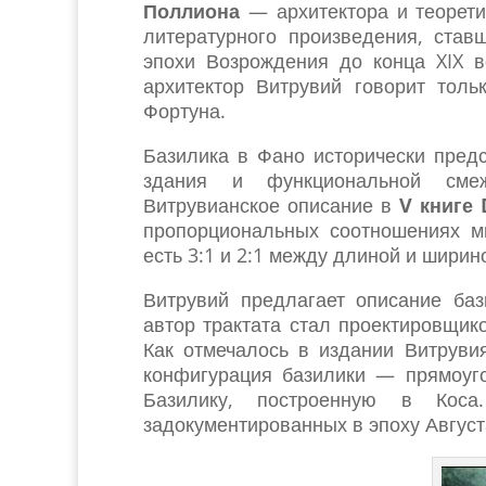
Поллиона
— архитектора и теоретик
литературного произведения, став
эпохи Возрождения до конца XIX в
архитектор Витрувий говорит тол
Фортуна.
Базилика в Фано исторически предс
здания и функциональной смеж
Витрувианское описание в
V книге 
пропорциональных соотношениях м
есть 3:1 и 2:1 между длиной и ширин
Витрувий предлагает описание ба
автор трактата стал проектировщико
Как отмечалось в издании Витруви
конфигурация базилики — прямоуг
Базилику, построенную в Кос
задокументированных в эпоху Август