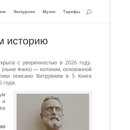
мне
Экскурсии
Музеи
Тарифы
м историю
крыта с уверенностью в 2026 году.
 (ныне Фано) — колонии, основанной
лики описано Витрувием в 5 Книге
6 года.
ум
 и
ва
ию