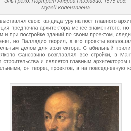
Эль Греко, Портрет Андреа Палладио, 1575 год,
Музей Копенгагена
 выставлял свою кандидатуру на пост главного архи
неция предпочла архитектора менее знаменитого, но
 и при постройке зданий по своим проектом, следи
нег, но Палладио творил, а его проекты воплоща
тельным делом для архитектора. Стабильный прили
Якопо Сансовино возглавлял все стройки, в Ман
я строительства и является главным архитектором 
ельными, он творец проектов, а на повседневную ко