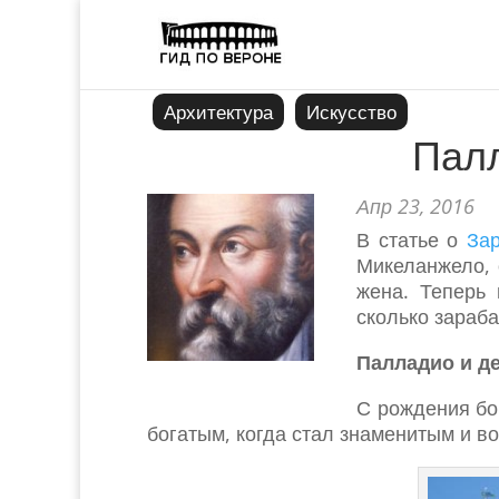
Архитектура
Искусство
Палл
Апр 23, 2016
В статье о
Зар
Микеланжело, 
жена. Теперь
сколько зараба
Палладио и д
С рождения б
богатым, когда стал знаменитым и 