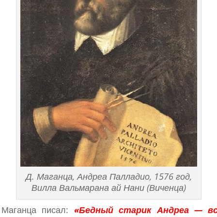
Д. Маганца, Андреа Палладио, 1576 год,
Вилла Вальмарана ай Нани (Виченца)
 Маганца писал:
«Бедный старик Андреа — вс