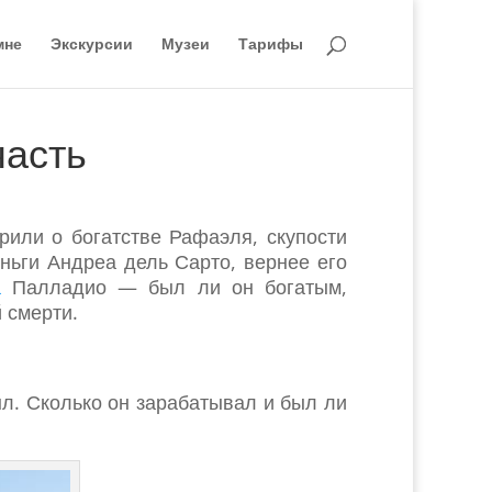
мне
Экскурсии
Музеи
Тарифы
часть
или о богатстве Рафаэля, скупости
ньги Андреа дель Сарто, вернее его
а
Палладио — был ли он богатым,
й смерти.
л. Сколько он зарабатывал и был ли