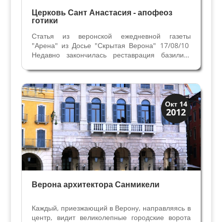
Церковь Сант Анастасия - апофеоз
готики
Статья из веронской ежедневной газеты
"Арена" из Досье "Скрытая Верона" 17/08/10
Недавно закончилась реставрация базилики
Сант Анастасия, вернувшая былое
великолепие одной из самых красивых церквей
города. Реставрационные работы выявили
необыкновенную элегантность...
Верона
Окт 14
2012
Экскурсии
Верона архитектора Санмикели
Каждый, приезжающий в Верону, направляясь в
центр, видит великолепные городские ворота