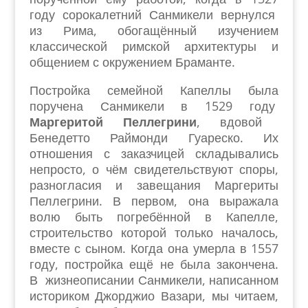
году сорокалетний Санмикели вернулся
из Рима, обогащённый изучением
классической римской архитектуры и
общением с окружением Браманте.
Постройка семейной Капеллы была
поручена Санмикели в 1529 году
Маргеритой Пеллегрини
, вдовой
Бенедетто Раймонди Гуареско. Их
отношения с заказчицей складывались
непросто, о чём свидетельствуют споры,
разногласия и завещания Маргериты
Пеллегрини. В первом, она выражала
волю быть погребённой в Капелле,
строительство которой только началось,
вместе с сыном. Когда она умерла в 1557
году, постройка ещё не была закончена.
В жизнеописании Санмикели, написанном
историком Джорджио Вазари, мы читаем,