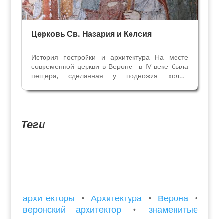
Церковь Св. Назария и Келсия
История постройки и архитектура На месте
современной церкви в Вероне в IV веке была
пещера, сделанная у подножия холма
Кастильоне. В ней и находилась первая
примитивная церковь, посвящённая Святым
Назарию, Келсию, Юлиане и,
предположительно, Архангелу Михаилу.
Теги
Самым...
архитекторы
•
Архитектура
•
Верона
•
веронский архитектор
•
знаменитые