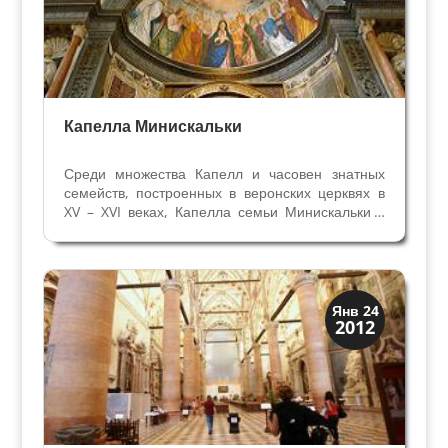
Капелла Минискальки
Среди множества Капелл и часовен знатных
семейств, построенных в веронских церквях в
XV – XVI веках, Капелла семьи Минискальки в
церкви Святой Анастасии выделяется свой
грандиозной архитектурой, скульптурой и
декоративными мраморными украшениями.
Четвёртый алтарь...
Архитектура
Янв 24
2012
Искусство