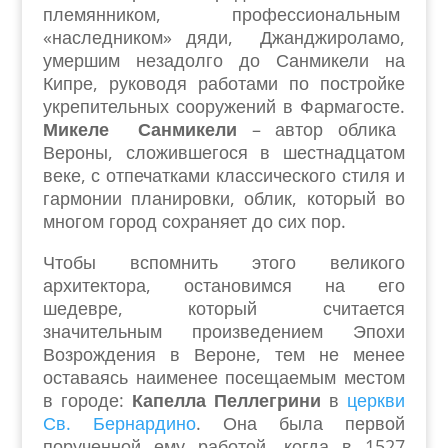
племянником, профессиональным
«наследником» дяди, Джанджироламо,
умершим незадолго до Санмикели на
Кипре, руководя работами по постройке
укрепительных сооружений в Фармагосте.
Микеле Санмикели
– автор облика
Вероны, сложившегося в шестнадцатом
веке, с отпечатками классического стиля и
гармонии планировки, облик, который во
многом город сохраняет до сих пор.
Чтобы вспомнить этого великого
архитектора, остановимся на его
шедевре, который считается
значительным произведением Эпохи
Возрождения в Вероне, тем не менее
оставаясь наименее посещаемым местом
в городе:
Капелла
Пеллегрини
в
церкви
Св. Бернардино
. Она была первой
порученной ему работой, когда в 1527