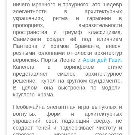
ничего мрачного и траурного: это шедевр
элегантности в архитектурных
украшениях, ритма и гармонии в
пропорциях, выразительности
пространства и триумф классицизма.
Санмикели создал её под влиянием
Пантеона и храмов Браманте, внеся
резными колоннами отголоски архитектур
веронских Порты Леоне и
Арки дей Гави
.
Капелла в коринфском стиле
представляет смелое архитектурное
решение: купол на круглом фундаменте.
В целом, она выстроена по модели
круглого храма.
Необычайна элегантная игра выпуклых и
вогнутых форм и архитектурных
украшений, свет, падающий сверху, не
создаёт теней и подчёркивает чистоту и
строгость мрамора. Создаётся