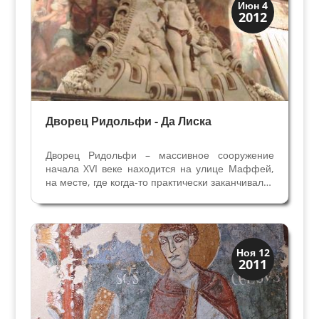
Виллы и дворцы
Июн 4
2012
Скрытая Верона
Дворец Ридольфи - Да Лиска
Дворец Ридольфи – массивное сооружение
начала XVI веке находится на улице Маффей,
на месте, где когда-то практически заканчивался
древний город. Новые владельцы, семья Да
Лиска, перестроили здание в девятнадцатом
веке: оно было значительно расширено, и
надстроен...
Скрытая Верона
Ноя 12
2011
Церкви