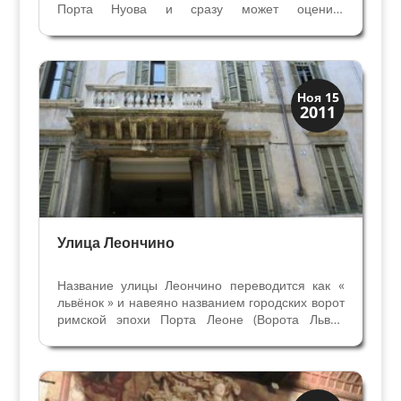
Порта Нуова и сразу может оценить
величественное творение знаменитого веронца
шестнадцатого века Микеле Санмикели. Верона
славится его военными, гражданскими и
религиозными...
Скрытая Верона
Ноя 15
2011
Улицы и площади
Улица Леончино
Название улицы Леончино переводится как «
львёнок » и навеяно названием городских ворот
римской эпохи Порта Леоне (Ворота Льва),
которые располагаются рядом. От них улица
направляется к амфитеатру Арена - ещё
одному древнему памятнику римской Вероны.
Именно вдоль этой...