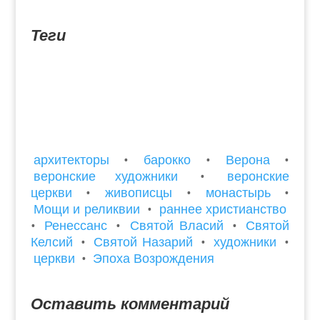
арками из туфа и ворота с куполообразной
аркой слева на фасаде,...
Теги
архитекторы
•
барокко
•
Верона
•
веронские художники
•
веронские
церкви
•
живописцы
•
монастырь
•
Мощи и реликвии
•
раннее христианство
•
Ренессанс
•
Святой Власий
•
Святой
Келсий
•
Святой Назарий
•
художники
•
церкви
•
Эпоха Возрождения
Оставить комментарий