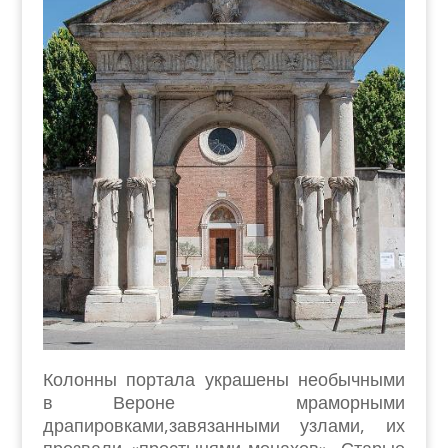
Колонны портала украшены необычными
в Вероне мраморными
драпировками,завязанными узлами, их
прозвали «простынями монахов». Старые