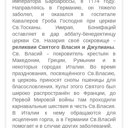
императора Барбароссы, в 1174 году.
Направляясь в Германию, он тяжело
заболел, и оказался в госпитале
Кавалеров Гроба Господня при церкви
Св.Тосканы. Умирая, Бонифаций
оставляет в дар аббату-бенедектинцу
церкви Св. Назария своё сокровище –
реликвии Святого Власия и Джулианы
.
Св. Власий – покровитель крестьян в
Македонии, Греции, Румынии и в
некоторых городах Италии. Во время
празднования, посвящённого Св.Власию,
в церковь приносят снопы пшеницы для
бласословления. Культ этого Святого был
широко распространён во Франции, до
Первой Мировой войны там проходили
карнавальные шествия в честь Св.Власия.
В Италии к нему обращаются для
исцеления горла, а в Германии Св.Власий
помогает и в случае других заболеваний.