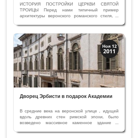
ИСТОРИЯ ПОСТРОЙКИ ЦЕРКВИ СВЯТОЙ
ТРОИЦЫ Перед нами типичный пример
архитектуры веронского романского стиля, с
характерными чередованием полос туфа и
кирпичной кладки на колокольне и в атрио
перед входом в церковь. От примитивной
церквушки на этом месте сохранились...
Виллы и дворцы
Ноя 12
2011
Скрытая Верона
Дворец Эрбисти в подарок Академии
В средние века на веронской улице , идущей
вдоль древних стен римской эпохи, было
возведено массивное каменное здание в
несколько этажей. От этой постройки остались
некоторые элементы - окна с романскими