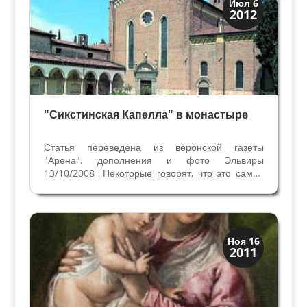
Монастыри
Июл 6
2012
Традиции
"Сикстинская Капелла" в монастыре
Статья переведена из веронской газеты
"Арена", дополнения и фото Эльвиры
13/10/2008 Некоторые говорят, что это самая
красивая библиотека в мире, можно добавить,
что в ней много народа, даже в том случае,
когда внутри библиотека пуста. Это не загадка и
не игра слов,...
Искусство
Ноя 16
2011
Художники