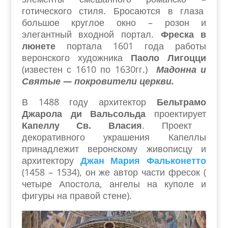
готического стиля. Бросаются в глаза
большое круглое окно – розон и
элегантный входной портал.
Фреска в
люнете
портала 1601 года работы
веронского художника
Паоло Лигоцци
(известен с 1610 по 1630гг.)
Мадонна и
Святые — покровители церкви.
В 1488 году архитектор
Бельтрамо
Джарола ди Вальсольда
проектирует
Капеллу Св. Власия
. Проект
декоративного украшения Капеллы
принадлежит веронскому живописцу и
архитектору
Джан Мария Фальконетто
(1458 – 1534), он же автор части фресок (
четыре Апостола, ангелы на куполе и
фигуры на правой стене).