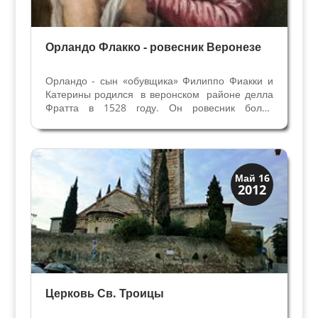
Орландо Флакко - ровесник Веронезе
Орландо - сын «обувщика» Филиппо Фиакки и
Катерины родился в веронском районе делла
Фратта в 1528 году. Он ровесник более
знаменитого соотечественика художника Паоло
Веронезе. По мнению Джорджио Вазари, ученик
веронца Франческо Торбидо (как и он
портретист), по...
Скрытая Верона
Май 16
2012
Церкви
Церковь Св. Троицы