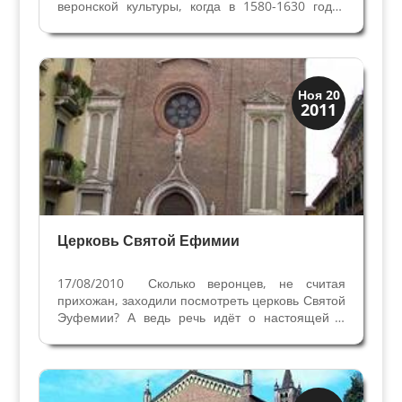
веронской культуры, когда в 1580-1630 годах
Верону называли городом художников.
Бернардино родился в Вероне в районе
Св.Сильвестра в 1528 году, его отец
Кристофоро ди Манделло из Гаццо и мать...
Скрытая Верона
Ноя 20
2011
Церкви
Церковь Святой Ефимии
17/08/2010 Сколько веронцев, не считая
прихожан, заходили посмотреть церковь Святой
Эуфемии? А ведь речь идёт о настоящей и
прекрасной пинакотеке. Вместо того, чтобы
останавливаться на архитектуре и истории
этого религиозного сооружения, построенного...