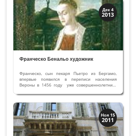
аристократической семьёй в музее, открытом
в...
Искусство
Дек 4
2013
Художники
Франческо Бенальо художник
Франческо, сын пекаря Пьетро из Бергамо,
впервые появился в переписи населения
Вероны в 1456 году уже совершеннолетним,
проживающим вместе с отцом. Родился
Франческо предположительно в 1432 году, но
пока неизвестно в каком городе. Вместе с
братом Донато Франческо...
Скрытая Верона
Ноя 15
2011
Улицы и площади