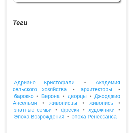
архитектором Доменико Куртони (Верона 1556 –
1629) и построенного в самом начале XVII века.
Новый Дворец, по...
Теги
Адриано Кристофали
•
Академия
сельского хозяйства
•
архитекторы
•
барокко
•
Верона
•
дворцы
•
Джорджио
Ансельми
•
живописцы
•
живопись
•
знатные семьи
•
фрески
•
художники
•
Эпоха Возрождения
•
эпоха Ренессанса