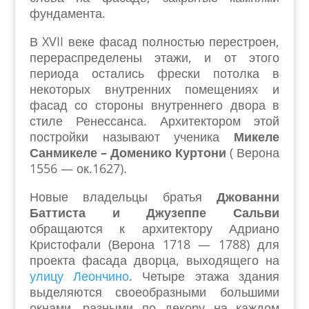
фундамента.
В XVII веке фасад полностью перестроен,
перераспределены этажи, и от этого
периода остались фрески потолка в
некоторых внутренних помещениях и
фасад со стороны внутреннего двора в
стиле Ренессанса. Архитектором этой
постройки называют ученика
Микеле
Санмикеле – Доменико Куртони
( Верона
1556 — ок.1627).
Новые владельцы братья
Джованни
Баттиста и Джузеппе Сальви
обращаются к архитектору Адриано
Кристофали (Верона 1718 — 1788) для
проекта фасада дворца, выходящего на
улицу Леончино
. Четыре этажа здания
выделяются своеобразными большими
окнами, разными по декору на каждом