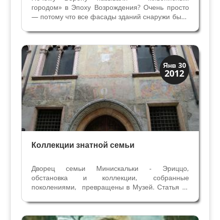
городом» в Эпоху Возрождения? Очень просто
— потому что все фасады зданий снаружи были
расписаны фресками, и город производил на
приезжих удивительное впечатление.
Предлагаю вашему вниманию часть лекции
профессора Джанни Лоллиса о...
Искусство
Янв 30
2012
Коллекции знати
Коллекции знатной семьи
Дворец семьи Минискальки - Эриццо,
обстановка и коллекции, собранные
поколениями, превращены в Музей. Статья из
веронской газеты "Арена", серия "Досье.
Неизвестная Верона" 05/08/2009 Нам
предстоит встреча с веронской