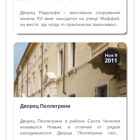
Дворец Ридольфи – массивное сооружение
начала XVI веке находится на улице Маффей,
на месте, где когда-то практически заканчивался
древний город. Новые владельцы, семья Да
Лиска, перестроили здание в девятнадцатом
веке: оно было значительно расширено, и
надстроен...
Виллы и дворцы
Ноя 9
2011
Скрытая Верона
Дворец Пеллегрини
Дворец Пеллегрини в районе Санта Чечилия
назывался Новым, в отличии от рядом
находившегося Дворца Пеллегрини «алла
Роза», старого, спроектированного