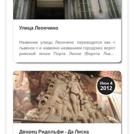
Улица Леончино
Название улицы Леончино переводится как «
львёнок » и навеяно названием городских ворот
римской эпохи Порта Леоне (Ворота Льва),
которые располагаются рядом. От них улица
направляется к амфитеатру Арена - ещё
одному древнему памятнику римской Вероны.
Именно вдоль этой...
Виллы и дворцы
Июн 4
2012
Скрытая Верона
Дворец Ридольфи - Да Лиска