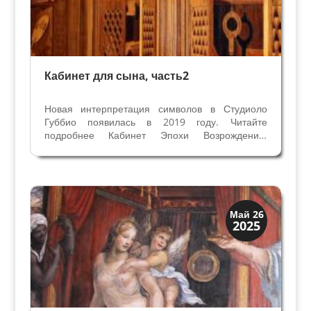
Кабинет для сына, часть2
Новая интерпретация символов в Студиоло
Губбио появилась в 2019 году. Читайте
подробнее Кабинет Эпохи Возрождения.
Версия основана на двух известных
предпосылках – Студиоло создал отец
Федерико да Монтефельтро незадолго до
смерти для сына Гвидобальдо, и здесь Герцог...
Искусство
Май 26
2025
Коллекции знати