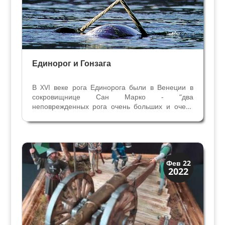
Единорог и Гонзага
В XVI веке рога Единорога были в Венеции в
сокровищнице Сан Марко - “два
неповрежденных рога очень больших и очень
красивых”. В собрании диковиных предметов
короля Польши Сигизмунда II Августа -
занимавшего трон с 1548 по 1572 год – видели
два спиральных рога, каждый...
Искусство
Фев 22
2022
Коллекции знати