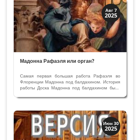
Искусство
Авг 7
2025
Коллекции знати
Мадонна Рафаэля или орган?
Самая первая большая работа Рафаэля во
Флоренции Мадонна под балдахином. История
работы Доска Мадонна под балдахином была
заказана Рафаэлю семьей Деи для алтаря их
часовни в церкви Санто Спирито во Флоренции.
Алтарный образ никогда не был помещен в
часовню, работа...
Искусство
Июн 30
2025
Коллекции знати