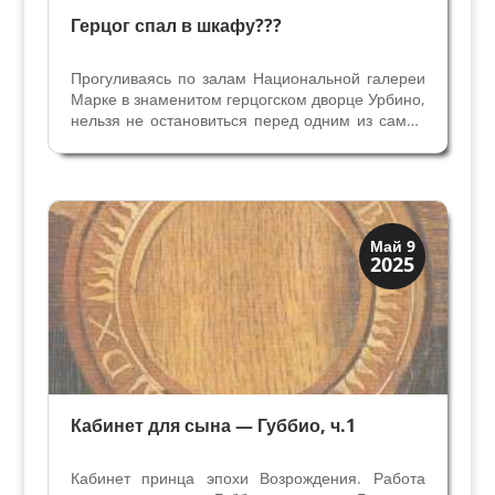
Герцог спал в шкафу???
Прогуливаясь по залам Национальной галереи
Марке в знаменитом герцогском дворце Урбино,
нельзя не остановиться перед одним из самых
ценных предметов коллекции: альковом
Герцога в зале, где когда-то была спальня.
Альков герцога Федерико да Монтефельтро -
очень редкая...
Искусство
Май 9
2025
Коллекции знати
Кабинет для сына — Губбио, ч.1
Кабинет принца эпохи Возрождения. Работа