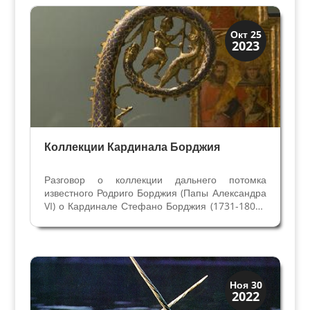
Бальдассар Кастильоне...
Искусство
Окт 25
2023
Коллекции знати
Коллекции Кардинала Борджия
Разговор о коллекции дальнего потомка
известного Родриго Борджия (Папы Александра
VI) о Кардинале Стефано Борджия (1731-1804).
Гете, Путешествия по Италии: Веллетри, 22
февраля 1787 года. Веллетри благоприятно
расположен на вулканическом холме, который
только на...
Искусство
Ноя 30
2022
Коллекции знати