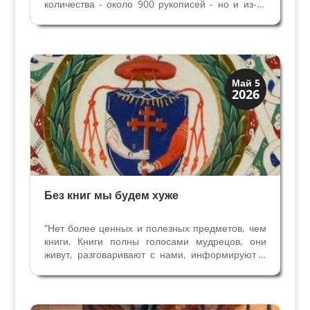
количества - около 900 рукописей - но и из-за
ценности отдельных манускриптов,
выполненными самыми известными
переписчиками и миниатюристами. Коллекции
Герцогов Урбино - замечательный пример...
Искусство
Май 5
2026
Коллекции знати
Без книг мы будем хуже
“Нет более ценных и полезных предметов, чем
книги. Книги полны голосами мудрецов, они
живут, разговаривают с нами, информируют и
образовывают, утешают нас, показывают, что
далекое прошлое на самом деле с нами. Без
книг мы все будем хуже” Слова из письма грека
–...