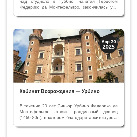
над студиоло в Губбио, начатая Герцогом
Федерико да Монтефельтро, закончилась уже
после его смерти (умер в 1482 году) под
регентством Оттавиано Убальдини делла
Гарда. Единственый сын Гвидобальдо (родился
после 8 дочерей) стал...
Искусство
Апр 20
2025
Коллекции знати
Кабинет Возрождения — Урбино
В течении 20 лет Синьор Урбино Федерико да
Монтефельтро строит грандиозный дворец
(1460-80гг), в котором благодаря архитектуре и
живописи полностью проявляется новая
культура эпохи Возрождения. В книге
Придворный, опубликованной в 1528 году,