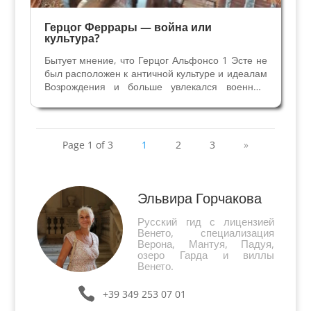
Герцог Феррары — война или
культура?
Бытует мнение, что Герцог Альфонсо 1 Эсте не
был расположен к античной культуре и идеалам
Возрождения и больше увлекался военным
делом, в частности артиллерией. Так ли это на
самом деле ? Посмотрим, каким были его
личные аппартаменты и кабинет. Альфонсo I
Эсте стал...
Page 1 of 3
1
2
3
»
Эльвира Горчакова
Русский гид с лицензией
Венето, специализация
Верона, Мантуя, Падуя,
озеро Гарда и виллы
Венето.
+39 349 253 07 01