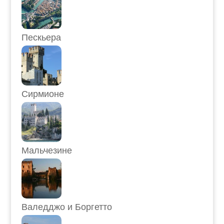
Пескьера
Сирмионе
Мальчезине
Валедджо и Боргетто