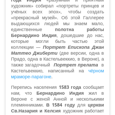
художник» собирал «портреты принцев и
учёных всех эпох», чтобы создать
«прекрасный музей». Об этой Галлерее
выдающихся людей мы знаем мало,
единственные
полотна работы
Бернардино Индия
, дошедшие до нас,
которые могли быть частью этой
коллекции —
Портрет Епископа Джан
Маттео Джиберти
(две версии, одна в
Прадо, одна в Кастельвеккио, в Вероне), а
также загадочный
Портрет прелата
в
Кастельвеккио, написанный на
чёрном
мраморе-парагоне
.
Перепись населения
1583 года
сообщает
нам, что
Бернардино Индия
жил в
Вероне с женой Анной и несколькими
племянниками.
В 1584 году
для
церкви
Св.Назария и Келсия
художник работает