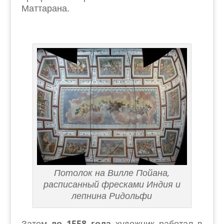
Маттарана.
Потолок на Вилле Пойана,
расписанный фресками Индия и
лепнина Ридольфи
Затем
до 1558 года
художник работал в