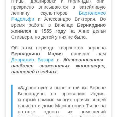
птицы, драпировки и гирлянды), они
прекрасно вписываются в затейливую
лепнину скульпторов
Бартоломео
Ридольфи
и Алессандро Виктория. Во
время работы в Виченце
Бернардино
женился в 1555 году
на Анне дельи
Стивьери, но детей у них не было.
Об этом периоде творчества веронца
Бернардино Индия
написал нам
Джорджио Вазари
в
Жизнеописаниях
наиболее знаменитых живописцев,
ваятелей и зодчих
.
«Здравствует и ныне в той же Вероне
Бернардино, по прозванию Индия,
который помимо многих прочих вещей
написал в доме Маркантонио Тьене на
потолке одного из помещений