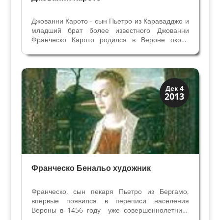
Джованни Карото - сын Пьетро из Каравадджо и
младший брат более известного Джованни
Франческо Карото родился в Вероне около
1488 г. в районе Санта Мария ин Органо (дата
рождения определена по завещанию от 15
ноября 1562 г., где художник называет свой
возраст –...
Искусство
Дек 4
2013
Художники
Франческо Бенальо художник
Франческо, сын пекаря Пьетро из Бергамо,
впервые появился в переписи населения
Вероны в 1456 году уже совершеннолетним,
проживающим вместе с отцом. Родился