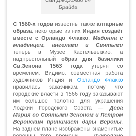
Брайда
С 1560-х годов
известны также
алтарные
образа
, некоторые из них
Индия создаёт
вместе с Орландо Флакко
.
Мадонна с
младенцем, ангелами и Святыми
теперь в Музее Кастельвеккио, а
надпрестольный
образ для базилики
Св.Зенона
1563 года
утерян со
временем. Видимо, совместная работа
художников Индия и
Орландо Флакко
нравилась заказчикам, потому что
городские власти в 1566 году заказывают
им большое полотно для украшения
Лоджии Городского Совета —
Дева
Мария со Святыми Зеноном и Петром
Веронским принимает дары Вероны
.
На заднем плане изображены знаменитые
веронцы того времени — Джироламо