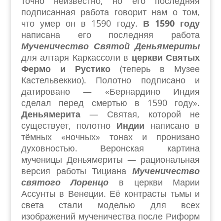
точно неизвестно, но его последняя
подписанная работа говорит нам о том,
что умер он в 1590 году.
В 1590 году
написана его последняя работа
Мученичество Святой Деньямериты
для алтаря Каркассоли в
церкви Святых
Фермо и Рустико
(теперь в Музее
Кастельвеккио). Полотно подписано и
датировано — «Бернардино Индия
сделал перед смертью в 1590 году».
Деньямерита
— Святая, которой не
существует, полотно
Индии
написано в
тёмных «ночных» тонах и пронизано
духовностью. Веронская картина
мученицы Деньямериты — рациональная
версия работы Тициана
Мученичество
святого Лоренцо
в церкви Марии
Ассунты в Венеции. Её контрасты тьмы и
света стали моделью для всех
изображений мученичества после Риформ