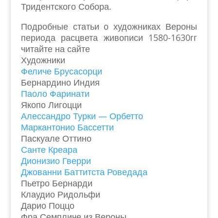
Тридентского Собора.
Подробные статьи о художниках Вероны
периода расцвета живописи 1580-1630гг
читайте на сайте
Художники
Феличе Брусасорци
Бернардино Индия
Паоло Фаринати
Якопо Лигоцци
Алессандро Турки — Орбетто
Маркантонио Бассетти
Паскуале Оттино
Санте Креара
Дионизио Гверри
Джованни Баттитста Роведада
Пьетро Бернарди
Клаудио Ридольфи
Дарио Поццо
Фра Семпличе из Вероны