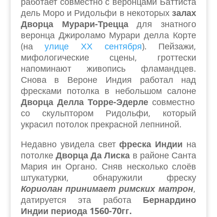
работает совместно с веронцами Баттиста
дель Моро и Ридольфи в некоторых
залах
Дворца Мурари-Трецца
для знатного
веронца Джироламо Мурари делла Корте
(на
улице ХХ сентября
). Пейзажи,
мифологические сцены, гроттески
напоминают живопись фламандцев.
Снова в Вероне Индия работал над
фресками потолка в небольшом салоне
Дворца Делла Торре-Эдерле
совместно
со скульптором Ридольфи, который
украсил потолок прекрасной лепниной.
Недавно увидела свет
фреска Индии
на
потолке
Дворца Да Лиска
в районе Санта
Мария ин Органо. Сняв несколько слоёв
штукатурки, обнаружили фреску
Кориолан принимает римских матрон
,
датируется эта работа
Бернардино
Индии периода 1560-70гг.