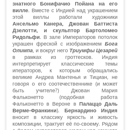
знатного Бонифачио Пойана на его
вилле
. Вместе с Индией над украшением
этой виллы работали художники
Ансельмо Канера, Джован Баттиста
Дзелотти, и скульптор Бартоломео
Ридольфи
. В зале Императоров потолок
украшен фреской с изображением
Бога
Олимпа
, и вокруг него
Триумфы Цезарей
в рамках из гроттесков. Индия
интерпретирует классические темы
иператоров, к которым обращались
великие Андреа Мантенья и Тициан, не
говоря о его соотечественнике (и может
быть учителе?) Джован Мария
Фальконетто (подобная работа
Фальконетто в Вероне в
Палаццо Даль
Верме-Франкини
).
Бернардино Индия
вносит в классику яркость и живость
композиции, трактует её по-своему. Рядом