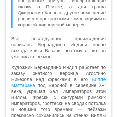
прекрасные фигуры, изображающие
сказку о Психее, а для графа
Джироламо Каносса другое помещение
расписал прекрасными композициями в
хорошей живописной манере».
Все последующие произведения
написаны Бернардино Индией после
выхода книги Вазари, поэтому о них он
уже писать не мог.
Художник Бернардино Индия работает по
заказу знатного веронца Агостино
Никезола над фресками в его
Вилле
Маттарана
под Вероной в середине XVI
века, украшая Зал Императоров этой
Виллы. Фрески с фигурами римских
императоров, гроттески на сводах потолка
и новизна того времени — пейзажи
прекрасно сохранились на стенах Виллы