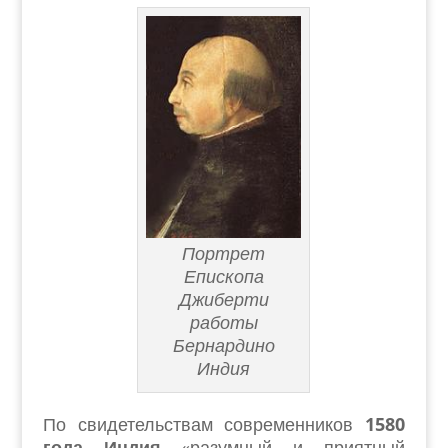
Портрет
Епископа
Джиберти
работы
Бернардино
Индия
По свидетельствам современников
1580
года Индия
«разумный и приятный