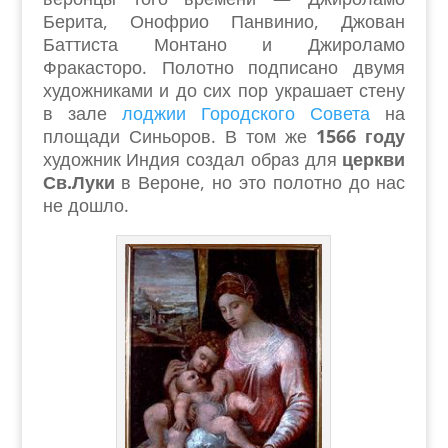
Берита, Онофрио Панвинио, Джован
Баттиста Монтано и Джироламо
Фракасторо. Полотно подписано двумя
художниками и до сих пор украшает стену
в зале
лоджии Городского Совета
на
площади Синьоров. В том же
1566 году
художник Индия создал образ для
церкви
Св.Луки
в Вероне, но это полотно до нас
не дошло.