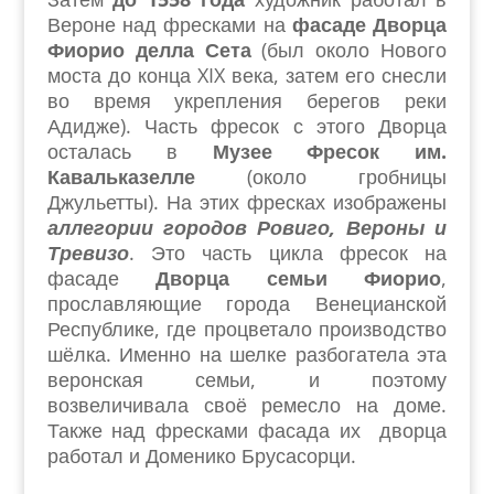
Вероне над фресками на
фасаде Дворца
Фиорио делла Сета
(был около Нового
моста до конца XIX века, затем его снесли
во время укрепления берегов реки
Адидже). Часть фресок с этого Дворца
осталась в
Музее Фресок им.
Кавальказелле
(около гробницы
Джульетты). На этих фресках изображены
аллегории городов Ровиго, Вероны и
Тревизо
. Это часть цикла фресок на
фасаде
Дворца семьи Фиорио
,
прославляющие города Венецианской
Республике, где процветало производство
шёлка. Именно на шелке разбогатела эта
веронская семьи, и поэтому
возвеличивала своё ремесло на доме.
Также над фресками фасада их дворца
работал и Доменико Брусасорци.