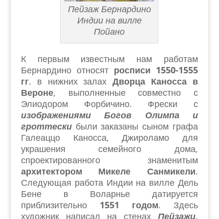
Пейзаж Бернардино
Индии на вилле
Пойано
К первым известным нам работам
Бернардино относят
росписи 1550-1555
гг
. в нижних залах
Дворца Каносса в
Вероне
, выполненные совместно с
Элиодором Форбичино. Фрески с
изображениями Богов Олимпа и
гроттески
были заказаны сыном графа
Галеаццо Каносса, Джироламо для
украшения семейного дома,
спроектированного знаменитым
архитектором Микеле Санмикели
.
Следующая работа Индии на вилле Дель
Бене в Воларнье датируется
приблизительно
1551 годом
. Здесь
художник написал на стенах
Пейзажи,