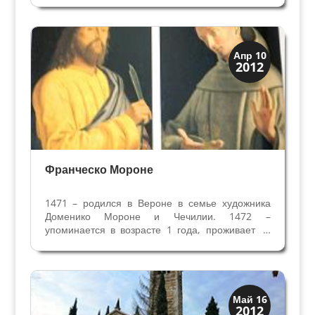
Франческо предположительно в 1432 году, но
пока неизвестно в каком городе. Вместе с
братом Донато Франческо...
Искусство
Апр 10
2012
Художники
Франческо Мороне
1471 – родился в Вероне в семье художника
Доменико Мороне и Чечилии. 1472 –
упоминается в возрасте 1 года, проживает в
районе Сан Витале вместе с родителями. 1491
- Франческо 18 лет, проживает с родителями и
братом Антонио. Их отец Доменико со своими
двумя сыновьями...
Скрытая Верона
Май 16
2012