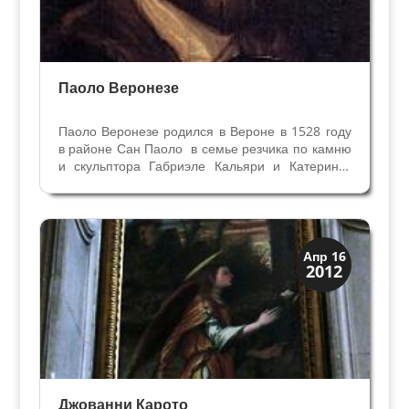
Паоло Веронезе
Паоло Веронезе родился в Вероне в 1528 году
в районе Сан Паоло в семье резчика по камню
и скульптора Габриэле Кальяри и Катерины.
Паоло был младшим из пяти детей. В
церковных приходских книгах в 1529 году он
указан как Paulo di Gabriele в возрасте одного
года, а в...
Искусство
Апр 16
2012
Художники
Джованни Карото