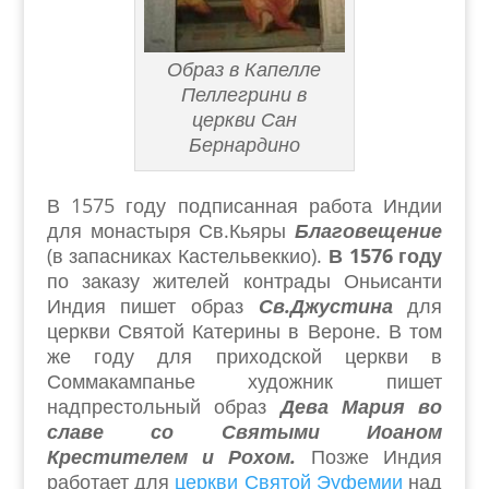
Образ в Капелле
Пеллегрини в
церкви Сан
Бернардино
В 1575 году подписанная работа Индии
для монастыря Св.Кьяры
Благовещение
(в запасниках Кастельвеккио).
В 1576 году
по заказу жителей контрады Оньисанти
Индия пишет образ
Св.Джустина
для
церкви Святой Катерины в Вероне. В том
же году для приходской церкви в
Соммакампанье художник пишет
надпрестольный образ
Дева Мария во
славе со Святыми Иоаном
Крестителем и Рохом.
Позже Индия
работает для
церкви Святой Эуфемии
над