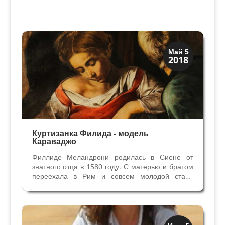
Загадки прошлого
Май 5
2018
История
Куртизанка Филида - модель
Караваджо
Филлиде Меландрони родилась в Сиене от
знатного отца в 1580 году. С матерью и братом
переехала в Рим и совсем молодой стала
проституткой в районе площади Сан Лоренцо
ин Лучина. Жила она на улице Вия дель
Гамберо. Первый арест Филиды с подругой
Аннучей (Анной Бьянкини)...
Верона