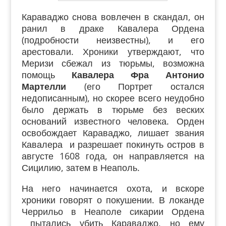
Караваджо снова вовлечен в скандал, он
ранил в драке Кавалера Ордена
(подробности неизвестны), и его
арестовали. Хроники утверждают, что
Меризи сбежал из тюрьмы, возможна
помощь
Кавалера Фра Антонио
Мартелли
(его Портрет остался
недописанным), но скорее всего неудобно
было держать в тюрьме без веских
оснований известного человека. Орден
освобождает Караваджо, лишает звания
Кавалера и разрешает покинуть остров в
августе 1608 года, он направляется на
Сицилию, затем в Неаполь.
На него начинается охота, и вскоре
хроники говорят о покушении. В локанде
Черрильо в Неаполе сикарии Ордена
пытались убить Караваджо, но ему