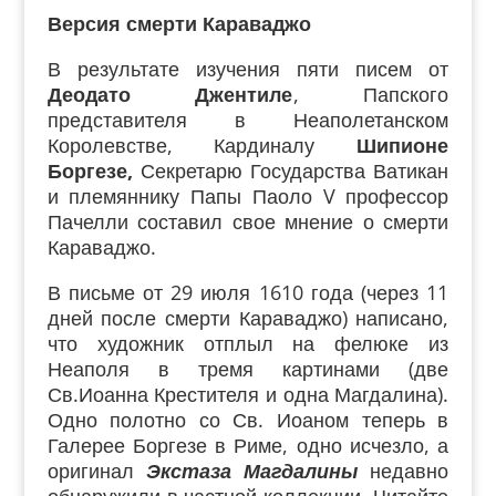
Версия смерти Караваджо
В результате изучения пяти писем от
Деодато Джентиле
, Папского
представителя в Неаполетанском
Королевстве, Кардиналу
Шипионе
Боргезе,
Секретарю Государства Ватикан
и племяннику Папы Паоло V профессор
Пачелли составил свое мнение о смерти
Караваджо.
В письме от 29 июля 1610 года (через 11
дней после смерти Караваджо) написано,
что художник отплыл на фелюке из
Неаполя в тремя картинами (две
Св.Иоанна Крестителя и одна Магдалина).
Одно полотно со Св. Иоаном теперь в
Галерее Боргезе в Риме, одно исчезло, а
оригинал
Экстаза Магдалины
недавно