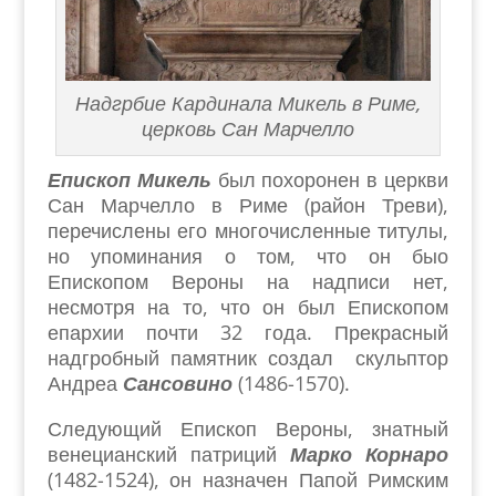
Надгрбие Кардинала Микель в Риме,
церковь Сан Марчелло
Епископ Микель
был похоронен в церкви
Сан Марчелло в Риме (район Треви),
перечислены его многочисленные титулы,
но упоминания о том, что он быо
Епископом Вероны на надписи нет,
несмотря на то, что он был Епископом
епархии почти 32 года. Прекрасный
надгробный памятник создал скульптор
Андреа
Сансовино
(1486-1570).
Следующий Епископ Вероны, знатный
венецианский патриций
Марко Корнаро
(1482-1524), он назначен Папой Римским