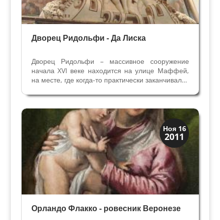
Дворец Ридольфи - Да Лиска
Дворец Ридольфи – массивное сооружение
начала XVI веке находится на улице Маффей,
на месте, где когда-то практически заканчивался
древний город. Новые владельцы, семья Да
Лиска, перестроили здание в девятнадцатом
веке: оно было значительно расширено, и
надстроен...
Искусство
Ноя 16
2011
Художники
Орландо Флакко - ровесник Веронезе