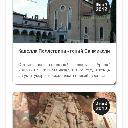
Архитектура
Фев 7
2012
Искусство
Капелла Пеллегрини - гений Санмикели
Статья из веронской газеты "Арена"
28/07/2009 450 лет назад, в 1559 году, в конце
августа умер от лихорадки великий веронский
архитектор Микеле Санмикели. В районе
Веронетта, где он жил, в церкви Сан Томазо
Кантуариенсе его похоронили рядом с
любимым племянником,...
Виллы и дворцы
Июн 4
2012
Скрытая Верона