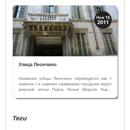
купелью для обрядов крещения. Кроме того,
при них были...
Скрытая Верона
Ноя 15
2011
Улицы и площади
Улица Леончино
Название улицы Леончино переводится как «
львёнок » и навеяно названием городских ворот
римской эпохи Порта Леоне (Ворота Льва),
которые располагаются рядом. От них улица
направляется к амфитеатру Арена - ещё
одному древнему памятнику римской Вероны.
Именно вдоль этой...
Теги