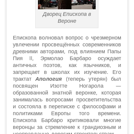
Дворец Епископа в
Вероне
Епископа волновал вопрос о чрезмерном
увлечении просвещённых современников
древними авторами, под влиянием Папы
Пия
II
, Эрмолао Барбаро осуждает
античных поэтов, как язычников, и
запрещает в школах их изучение. Его
трактат
Апология
(теперь утерян) был
посвящен Изотте Ногарола —
образованной знатной веронке, которая
занималась вопросами просветительства
и состояла в переписке с философами и
политиками Европы того времени.
Епископа Барбаро критиковали многие
веронцы за стремление к грандиозным и
неоправданно дорогим строительствам —