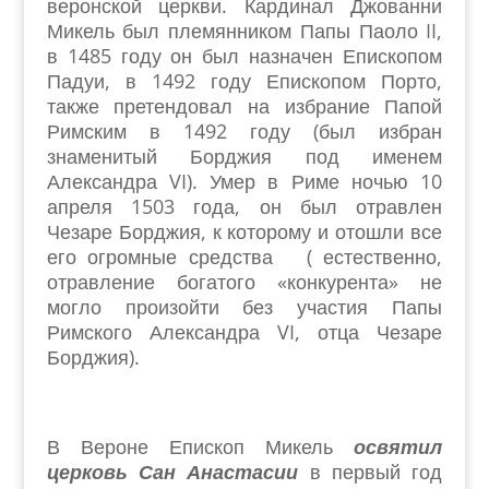
веронской церкви. Кардинал Джованни
Микель был племянником Папы Паоло
II
,
в 1485 году он был назначен Епископом
Падуи, в 1492 году Епископом Порто,
также претендовал на избрание Папой
Римским в 1492 году (был избран
знаменитый Борджия под именем
Александра
VI
).
Умер в Риме ночью 10
апреля 1503 года, он был отравлен
Чезаре Борджия, к которому и отошли все
его огромные средства ( естественно,
отравление богатого «конкурента» не
могло произойти без участия Папы
Римского Александра
VI
, отца Чезаре
Борджия).
В Вероне Епископ Микель
освятил
церковь Сан Анастасии
в первый год