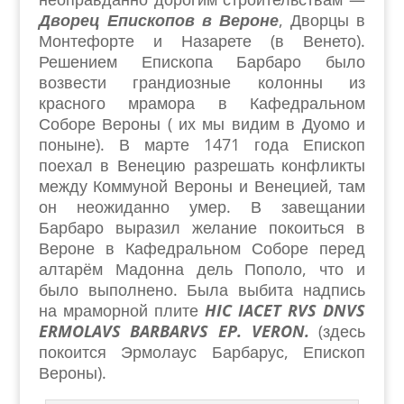
Дворец Епископов в Вероне
, Дворцы в
Монтефорте и Назарете (в Венето).
Решением Епископа Барбаро было
возвести грандиозные колонны из
красного мрамора в Кафедральном
Соборе Вероны ( их мы видим в Дуомо и
поныне). В марте 1471 года Епископ
поехал в Венецию разрешать конфликты
между Коммуной Вероны и Венецией, там
он неожиданно умер. В завещании
Барбаро выразил желание покоиться в
Вероне в Кафедральном Соборе перед
алтарём Мадонна дель Пополо, что и
было выполнено. Была выбита надпись
на мраморной плите
HIC IACET RVS DNVS
ERMOLAVS BARBARVS EP. VERON.
(здесь
покоится Эрмолаус Барбарус, Епископ
Вероны).