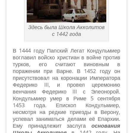
Здесь была Школа Акколитов
с 1442 года
В 1444 году Папский Легат Кондульмиер
воглавил войско христиан в войне против
турков, его считают виновным в
поражении при Варне. В 1452 году он
присутствовал на коронации Императора
Федерико
III
, и провел церемонию
венчания Федерико
III
с Элеонорой.
Кондульмиер умер в Риме 5 сентября
1453 года. Епископ Кондульмиер,
несмотря на редкие приезды в Верону,
успевал заниматься делами её Епархии.
Ему принадлежит заслуга
основания
Школы Акколитов
в 1442 году. На