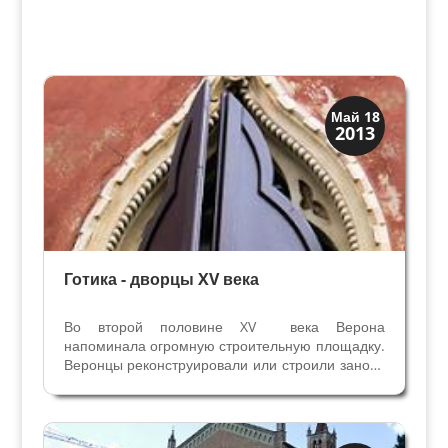
Венецианская
Май 18
2013
Верона
Готика - дворцы XV века
Во второй половине XV века Верона
напоминала огромную строительную площадку.
Веронцы реконструировали или строили заново
свои дома, украшали фасады фресками, окна и
входные порталы - великолепными
мраморными карнизами и украшениями.
Преобладал в то время...