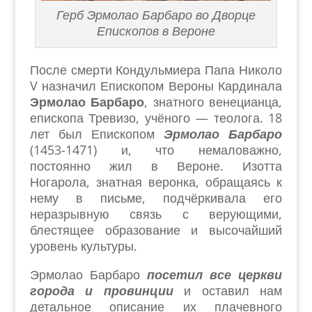
Герб Эрмолао Барбаро во Дворце
Епископов в Вероне
После смерти Кондульмиера Папа Николо
V
назначил Епископом Вероны Кардинала
Эрмолао Барбаро
, знатного венецианца,
епископа Тревизо, учёного — теолога. 18
лет был Епископом
Эрмолао Барбаро
(1453-1471) и, что немаловажно,
постоянно жил в Вероне. Изотта
Ногарола, знатная веронка, обращаясь к
нему в письме, подчёркивала его
неразрывную связь с верующими,
блестящее образование и высочайший
уровень культуры.
Эрмолао Барбаро
посетил все церкви
города и провинции
и оставил нам
детальное описание их плачевного