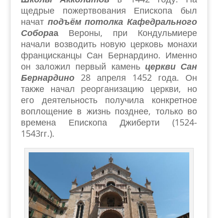
щедрые пожертвования Епископа был
начат
подъём потолка Кафедрального
Собора
а
Вероны, при Кондульмиере
начали возводить новую церковь монахи
францисканцы Сан Бернардино. Именно
он заложил первый камень
церкви Сан
Бернардино
28 апреля 1452 года. Он
также начал pеорганизацию церкви, но
его деятельность получила конкретное
воплощение в жизнь позднее, только во
времена Епископа Джиберти (1524-
1543гг.).