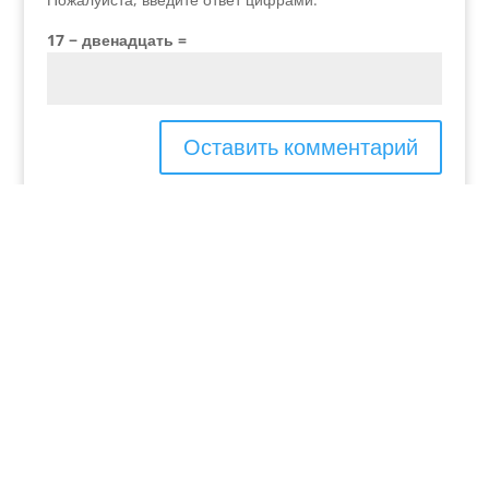
17 − двенадцать =
Добавьте меня в свой список рассылки.
P.IVA - 04048990230
elvira.verona@yahoo.it