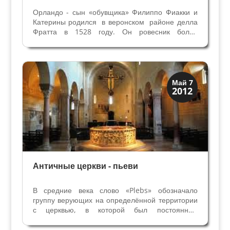
Орландо - сын «обувщика» Филиппо Фиакки и
Катерины родился в веронском районе делла
Фратта в 1528 году. Он ровесник более
знаменитого соотечественика художника Паоло
Веронезе. По мнению Джорджио Вазари, ученик
веронца Франческо Торбидо (как и он
портретист), по...
Верона
Май 7
2012
Средневековая
Античные церкви - пьеви
В средние века слово «Plebs» обозначало
группу верующих на определённой территории
с церквью, в которой был постоянный
священник, «Sacer dos propriuris». Эти церкви-
пьеви были обязательно с крестильней или с