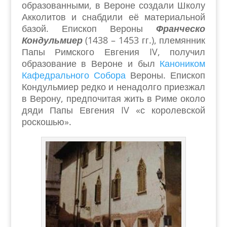
образованными, в Вероне создали Школу
Акколитов и снабдили её материальной
базой. Епископ Вероны
Франческо
Кондульмиер
(1438 – 1453 гг.), племянник
Папы Римского Евгения
IV
, получил
образование в Вероне и был
Каноником
Кафедрального Собора
Вероны. Епископ
Кондульмиер редко и ненадолго приезжал
в Верону, предпочитая жить в Риме около
дяди Папы Евгения
IV
«с королевской
роскошью».