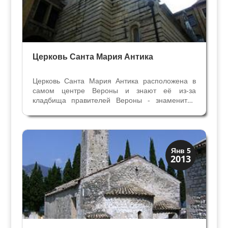
Церковь Санта Мария Антика
Церковь Санта Мария Антика расположена в
самом центре Вероны и знают её из-за
кладбища правителей Вероны - знаменитых
Арок Скалиджеров. Церковь возникла во
времена лонгобардов, в 744 или 745 году, как
церковь при женском монастыре. Монастырь
был основан сёстрами...
Скрытая Верона
Янв 5
2013
Церкви