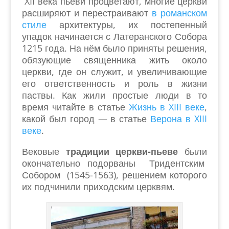
XII века пьеви процветают, многие церкви
расширяют и перестраивают
в романском
стиле
архитектуры, их постепенный
упадок начинается с Латеранского Собора
1215 года. На нём было приняты решения,
обязующие священника жить около
церкви, где он служит, и увеличивающие
его ответственность и роль в жизни
паствы. Как жили простые люди в то
время читайте в статье
Жизнь в XIII веке
,
какой был город — в статье
Верона в XIII
веке
.
Вековые
традиции церкви-пьеве
были
окончательно подорваны Тридентским
Собором (1545-1563), решением которого
их подчинили приходским церквям.