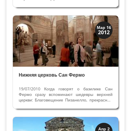
политическими интересами Императоров
Германии. Они влияли на назначение
Епископов города, поэтому с огромными
трудностями...
Скрытая Верона
Мар 16
2012
Церкви
Нижняя церковь Сан Фермо
19/07/2010 Когда говорят о базилике Сан
Фермо сразу вспоминают шедевры верхней
церкви: Благовещение Пизанелло, прекрасный
мавзолей семьи Делла Торре, скульптурную
группу Оплакивание Христа. В то же время в
нижней церкви сохранился оригинальный дух
древности и...
Скрытая Верона
Апр 2