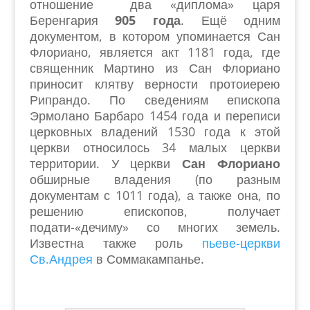
отношение два «диплома» царя
Беренгария
905 года
. Ещё одним
документом, в котором упоминается Сан
Флориано, является акт 1181 года, где
священник Мартино из Сан Флориано
приносит клятву верности протоиерею
Рипрандо. По сведениям епископа
Эрмолано Барбаро 1454 года и переписи
церковных владений 1530 года к этой
церкви относилось 34 малых церкви
территории. У церкви
Сан Флориано
обширные владения (по разным
документам с 1011 года), а также она, по
решению епископов, получает
подати-«дечиму» со многих земель.
Известна также роль
пьеве-церкви
Св.Андрея
в Соммакампанье.