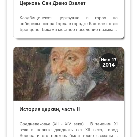
Церковь Сан Дзено Озелет
Кладбищенская церквушка в горах на
побережье озера Гарда в городке Кастелетто ди
Бренцоне. Веками местное население называет
её Сан Дзено Озелет, несмотря на то, что
церковь посвящена Иоанну Крестителю. Озелет
на местном диалекте значит «петушок», так
прозвали церковь...
Верона
Июл 17
2014
Средневековая
История церкви, часть II
Средневековье (XII - XIV века) В течении XI
века и первые двадцать лет XII века, город
Верона и его церковь были тесно связаны с