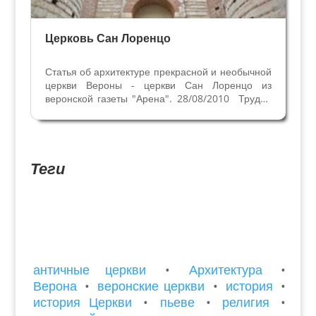
Церковь Сан Лоренцо
Статья об архитектуре прекрасной и необычной
церкви Вероны - церкви Сан Лоренцо из
веронской газеты "Арена". 28/08/2010 Трудно
перечислить все причины, по которым церковь
Св. Лоренцо нужно посетить. Здесь и
уникальные сохранившиеся матронеи (места,
предназначенные...
Теги
античные церкви
•
Архитектура
•
Верона
•
веронские церкви
•
история
•
история Церкви
•
пьеве
•
религия
•