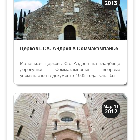
2013
Церкви
Церковь Св. Андрея в Соммакампанье
Маленькая церковь Св. Андрея на кладбище
деревушки Соммакампанья впервые
упоминается в документе 1035 года. Она была
в то время церквью-пьеве, важным
религиозным центром округи, и ей подчинялись
многочисленные церкви, оратории и часовни
прилегающих территорий. ...
Скрытая Верона
Мар 11
2012
Церкви