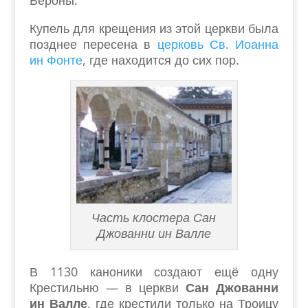
Вероны.
Купель для крещения из этой церкви была
позднее пересена в
церковь Св. Иоанна
ин Фонте
, где находится до сих пор.
Часть клостера Сан
Джованни ин Валле
В 1130 каноники создают ещё одну
Крестильню — в церкви
Сан Джованни
ин Валле
, где крестили только на Троицу