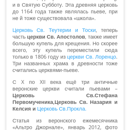
и в Святую Субботу. Эта древняя церковь
до 1164 года также являлась пьеве, при
не й тоже существовала «школа».
Церковь Св. Теутерии и Тоски
, теперь
часть
церкви Св. Апостолов
, также имеет
большую купель для крещения. Но скорее
всего, эту купель переместили сюда
только в 1806 году из
церкви Св. Лоренцо
.
Три названных храма в древности тоже
считались церквями-пьеве.
С X по XII века ещё три античные
веронские церкви считали пьевами –
Церковь Св.Стефана
Первомученика,
Церковь Св. Назария и
Келсия
и
Церковь
Св.Прокла
.
Статья из веронского ежемесячника
«Альтро Джорнале», январь 2012, фото