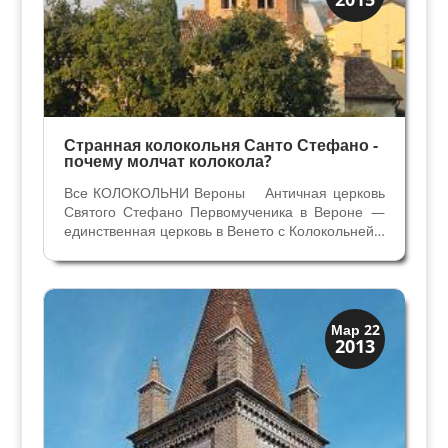
Скрытая Верона
Странная колокольня Санто Стефано -
почему молчат колокола?
Все КОЛОКОЛЬНИ Вероны Античная церковь
Святого Стефано Первомученика в Вероне —
единственная церковь в Венето с Колокольней в
виде тибурия ломбардийского стиля. Раньше до
XII века на месте этой уникальной романской
колокольни была постройка в виде куба,
встроенного...
Колокольни
Мар 22
2013
Скрытая Верона