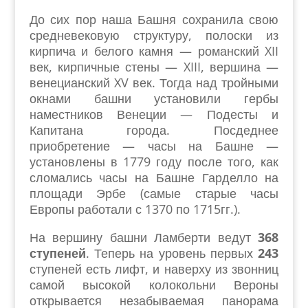
До сих пор наша Башня сохранила свою
средневековую структуру, полоски из
кирпича и белого камня — романский XII
век, кирпичные стены — XIII, вершина —
венецианский XV век. Тогда над тройными
окнами башни установили гербы
наместников Венеции — Подесты и
Капитана города. Посдеднее
приобретение — часы на Башне —
установлены в 1779 году после того, как
сломались часы на Башне Гарделло на
площади Эрбе (самые старые часы
Европы работали с 1370 по 1715гг.).
На вершину башни Ламберти ведут
368
ступеней
. Теперь на уровень первых
243
ступеней есть лифт, и наверху из звонниц
самой высокой колокольни Вероны
открывается незабываемая панорама