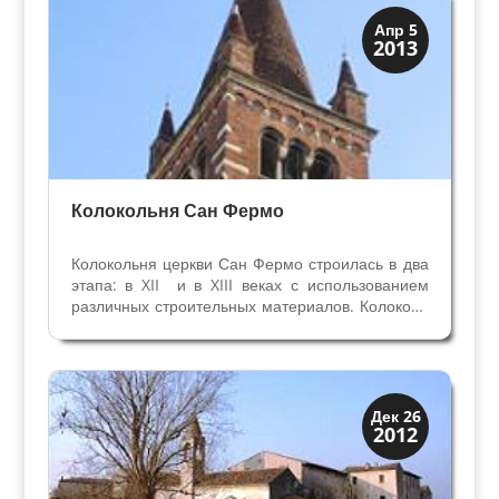
построено из чередующихся...
Колокольни
Апр 5
2013
Скрытая Верона
Колокольня Сан Фермо
Колокольня церкви Сан Фермо строилась в два
этапа: в XII и в XIII веках с использованием
различных строительных материалов. Колокола
на башне 1755 года. Прежде чем подняться на
старинную колокольню, необходимо обратить
внимание на легендарный колокол, который...
Монастыри
Дек 26
2012
Традиции