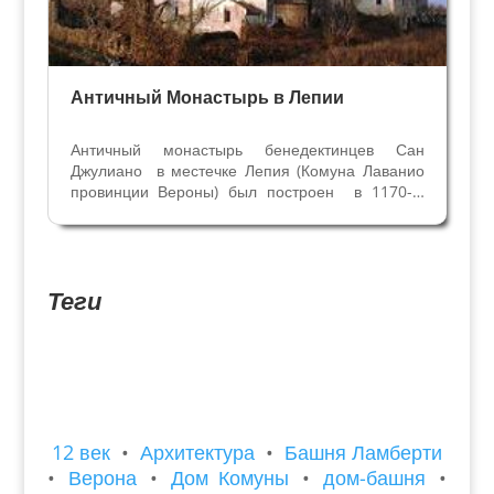
Античный Монастырь в Лепии
Античный монастырь бенедектинцев Сан
Джулиано в местечке Лепия (Комуна Лаванио
провинции Вероны) был построен в 1170-х
годах и является самым старым на территории
провинции Вероны. Здание монастыря,
романской церкви Св. Джулиана (с фресками XII
века) и...
Теги
12 век
•
Архитектура
•
Башня Ламберти
•
Верона
•
Дом Комуны
•
дом-башня
•