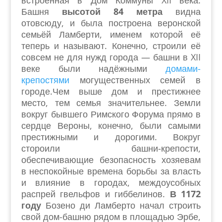
встроенная в Дом Коммуны XII века.
Башня
высотой 84 метра
видна
отовсюду, и была построена веронской
семьёй Ламберти, именем которой её
теперь и называют. Конечно, строили её
совсем не для нужд города — башни в XII
веке были надёжными
домами-
крепостями
могущественных семей в
городе.Чем выше дом и престижнее
место, тем семья значительнее. Земли
вокруг бывшего Римского Форума прямо в
сердце Вероны, конечно, были самыми
престижными и дорогими. Вокруг
стороили башни-крепости,
обеспечивающие безопасность хозяевам
в неспокойные времена борьбы за власть
и влияние в городах, междоусобных
распрей гвельфов и гиббелинов.
В 1172
году
Бозено ди Ламберто начал строить
свой дом-башню рядом в площадью Эрбе,