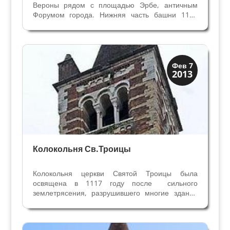
Вероны рядом с площадью Эрбе, античным
Форумом города. Нижняя часть башни 1172
года построена семьёй Ламберти, которая была
изгнана из Вероны через некоторое время,
верхняя звонница относится к венецианскому
периоду, перестроена в...
Колокольни
Фев 7
2013
Скрытая Верона
Колокольня Св.Троицы
Колокольня церкви Святой Троицы была
освящена в 1117 году после сильного
землетрясения, разрушившего многие здания
города. Колокольня Св. Троицы напоминает
нам Колокольню Базилики Св. Зенона в Вероне.
Массивное сооружение в романском стиле