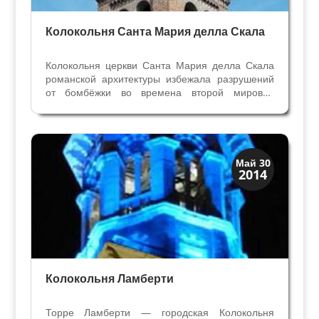
Колокольня Санта Мария делла Скала
Колокольня церкви Санта Мария делла Скала
романской архитектуры избежала разрушений
от бомбёжки во времена второй мировой
войны. Основание колокольни- это Капелла
семьи Гвантиери в правом нефе церкви с
фресками художника Бадиле. Мемориальная
надпись напоминает нам,...
Колокольни
Май 30
2014
Скрытая Верона
Колокольня Ламберти
Торре Ламберти — городская Колокольня