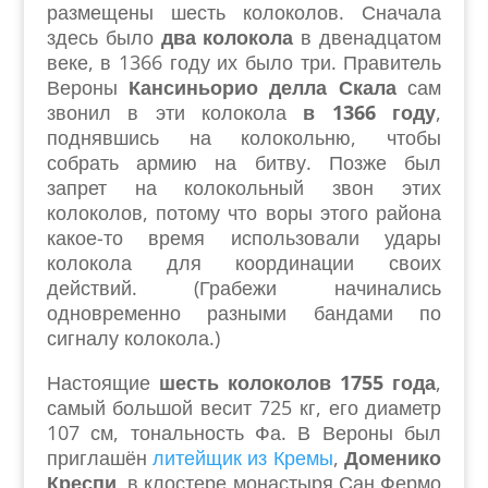
размещены шесть колоколов. Сначала
здесь было
два колокола
в двенадцатом
веке, в 1366 году их было три. Правитель
Вероны
Кансиньорио делла Скала
сам
звонил в эти колокола
в 1366 году
,
поднявшись на колокольню, чтобы
собрать армию на битву. Позже был
запрет на колокольный звон этих
колоколов, потому что воры этого района
какое-то время использовали удары
колокола для координации своих
действий. (Грабежи начинались
одновременно разными бандами по
сигналу колокола.)
Настоящие
шесть колоколов 1755 года
,
самый большой весит 725 кг, его диаметр
107 см, тональность Фа. В Вероны был
приглашён
литейщик из Кремы
,
Доменико
Креспи
, в клостере монастыря Сан Фермо