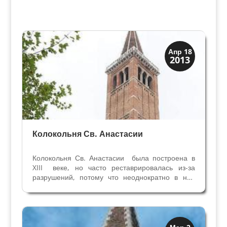
Колокольни
Апр 18
2013
Скрытая Верона
Колокольня Св. Анастасии
Колокольня Св. Анастасии была построена в
XIII веке, но часто реставрировалась из-за
разрушений, потому что неоднократно в неё
попадали молнии. В настоящее время на ней 9
колоколов в тональности До мажор, концерты
колокольного звона проводятся на колокольне
Св....
Колокольни