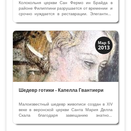
Колокольня церкви Сан Фермо ин Брайда в
районе Филиппини разрушается от времении и
срочно нуждается в реставрации. Элегантная
неоклассическая башня из туфа
восемнадцатого века пережила бомбёжки
второй мировой войны, но время её не
пощадило. Падают камни с...
Верона
Мар 5
2013
Средневековая
Шедевр готики - Капелла Гвантиери
Малоизвестный шедевр живописи создан в XIV
веке в веронской церкви Санта Мария Делла
Скала благодаря завещанию знатного
горожанина. Самая распространённая книга в
Европе после Библии - "Золотая Легенда"