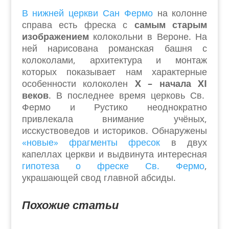
В нижней церкви Сан Фермо
на колонне
справа есть фреска с
самым старым
изображением
колокольни в Вероне. На
ней нарисована романская башня с
колоколами, архитектура и монтаж
которых показывает нам характерные
особенности колоколен
X
– начала XI
веков
. В последнее время церковь Св.
Фермо и Рустико неоднократно
привлекала внимание учёных,
исскуствоведов и историков. Обнаружены
«новые» фрагменты фресок
в двух
капеллах церкви и выдвинута интересная
гипотеза о фреске Св. Фермо
,
украшающей свод главной абсиды.
Похожие статьи