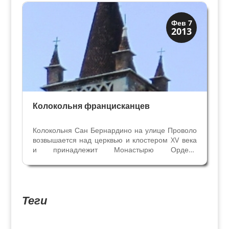
вдохновила живописца из Вероны Джованни
Бадиле на работу. В...
Колокольни
Фев 7
2013
Скрытая Верона
Колокольня францисканцев
Колокольня Сан Бернардино на улице Проволо
возвышается над церквью и клостером XV века
и принадлежит Монастырю Ордена
Францисканцев, который действует до сих пор.
Монастырь возник в середине пятнадцатого
века в районе Форназе, где находился
кирпичный завод. Из этих...
Теги