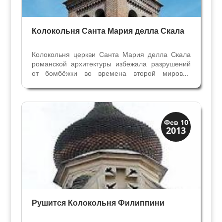
Колокольня Санта Мария делла Скала
Колокольня церкви Санта Мария делла Скала
романской архитектуры избежала разрушений
от бомбёжки во времена второй мировой
войны. Основание колокольни- это Капелла
семьи Гвантиери в правом нефе церкви с
фресками художника Бадиле. Мемориальная
надпись напоминает нам,...
Колокольни
Фев 10
2013
Скрытая Верона
Рушится Колокольня Филиппини