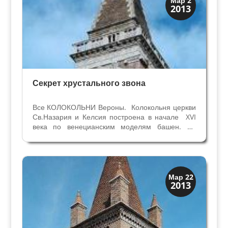
Мар 2
2013
Скрытая Верона
Секрет хрустального звона
Все КОЛОКОЛЬНИ Вероны. Колокольня церкви
Св.Назария и Келсия построена в начале XVI
века по венецианским моделям башен. Её
высота 45 метров, и она украшена
нарисованными фигурами. Колокольный звон
колоколов этой башни считается одним из
лучших в районе Венето и...
Колокольни
Мар 22
2013
Скрытая Верона