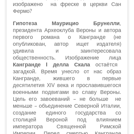
изображено на фреске в церкви Сан
Фермо?
Гипотеза Маурицио Брунелли
,
президента Археоклуба Вероны и автора
первого романа о Кангранде (не
опубликован, автор ищет издателя)
удивила и заинтересовала
общественность. Изображение лица
Кангранде I делла Скала
остаётся
загадкой. Время унесло от нас образ
Кангранде, жившего в первые
десятилетия XIV века и прославившегося
военными подвигами во славу Вероны.
Цель его завоеваний – не больше не
меньше – объединение Северной Италии,
создание единого государства со
столицей Вероной под влиянием
императора Священной Римской
Империи. Перед смертью Кангранде