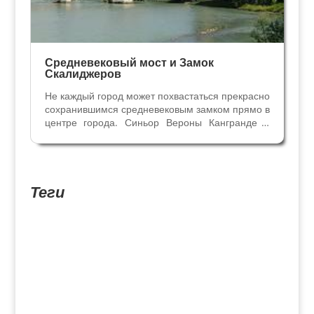
Средневековый мост и Замок
Скалиджеров
Не каждый город может похвастаться прекрасно
сохранившимся средневековым замком прямо в
центре города. Синьор Вероны Кангранде II
построил себе крепость в середине XIV века,
присоединив её к городским стенам. Мощные
стены с зубцами, окружённые рвом, подъёмные
мосты,...
Теги