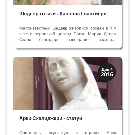
Шедевр готики - Капелла Гвантиери
Малоизвестный шедевр живописи создан в XIV
веке в веронской церкви Санта Мария Делла
Скала благодаря завещанию знатного
горожанина. Самая распространённая книга в
Европе после Библии - "Золотая Легенда"
вдохновила живописца из Вероны Джованни
Бадиле на работу. В...
Верона и Падуя
Дек 4
2016
Династии
Арки Скалиджери - статуи
Оригиналы скульптур с ограды Арок