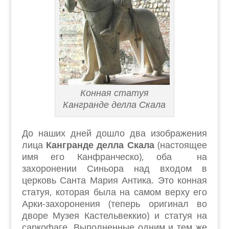
Конная статуя
Кангранде делла Скала
До наших дней дошло два изображения
лица
Кангранде делла Скала
(настоящее
имя его Канфранческо), оба на
захоронении Синьора над входом в
церковь Санта Мария Антика. Это конная
статуя, которая была на самом верху его
Арки-захоронения (теперь оригинал во
дворе Музея Кастельвеккио) и статуя на
саркофаге. Выполненные одним и тем же