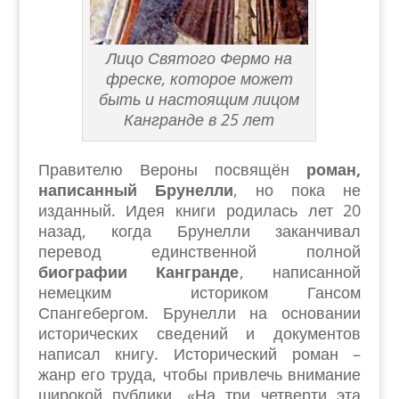
Лицо Святого Фермо на
фреске, которое может
быть и настоящим лицом
Кангранде в 25 лет
Правителю Вероны посвящён
роман,
написанный Брунелли
, но пока не
изданный. Идея книги родилась лет 20
назад, когда Брунелли заканчивал
перевод единственной полной
биографии Кангранде
, написанной
немецким историком Гансом
Спангебергом. Брунелли на основании
исторических сведений и документов
написал книгу. Исторический роман –
жанр его труда, чтобы привлечь внимание
широкой публики. «На три четверти эта