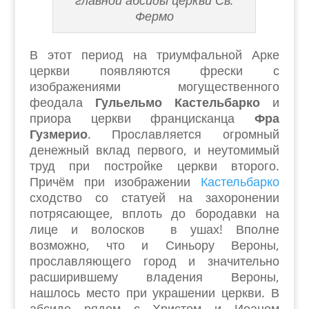
Фермо
В этот период на триумфальной Арке
церкви появляются фрески с
изображениями могущественного
феодала
Гульельмо Кастельбарко
и
приора церкви францисканца
Фра
Гузмерио
. Прославляется огромный
денежный вклад первого, и неутомимый
труд при постройке церкви второго.
Причём при изображении
Кастельбарко
сходство со статуей на захоронении
потрясающее, вплоть до бородавки на
лице и волосков в ушах! Вполне
возможно, что и Синьору Вероны,
прославляющего город и значительно
расширившему владения Вероны,
нашлось место при украшении церкви. В
абсиде рядом с Христом и Иоаном