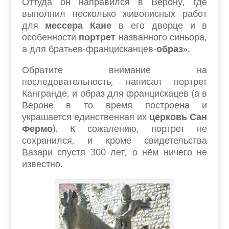
Оттуда он направился в Верону, где
выполнил несколько живописных работ
для
мессера Кане
в его дворце и в
особенности
портрет
названного синьора,
а для братьев-францисканцев-
образ
».
Обратите внимание на
последовательность, написал портрет
Кангранде, и образ для францискацев (а в
Вероне в то время построена и
украшается единственная их
церковь Сан
Фермо
). К сожалению, портрет не
сохранился, и кроме свидетельства
Вазари спустя 300 лет, о нём ничего не
известно.