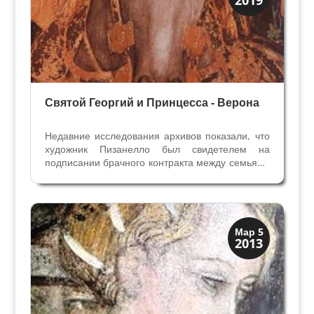
2019
Художники
Святой Георгий и Принцесса - Верона
Недавние исследования архивов показали, что
художник Пизанелло был свидетелем на
подписании брачного контракта между семьями
Пеллегрини и Ногарола 1 февраля 1438 года.
Это позволяет думать, что именно в это время
он работал над фресками для семьи
Пеллегрини, и что его...
Верона
Мар 5
2013
Средневековая