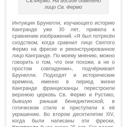
Св.Фермо. На абсиде обведено
лицо Св. Фермо
Интуиция Брунелли, изучающего историю
Кангранде уже 30 лет, привела к
сравнению изображений. «Я был потрясён
сходством, когда сравнил лицо Святого
Фермо на фреске и реконструированное
лицо Кангранде. По моему мнению, можно
говорить о том, что они похожи, а не о
простом совпадении», подчёркивает
Брунелли. Подходят и исторические
времена, именно в период жизни
Кангранде францисканцы перестроили
верхнюю церковь Св. Фермо и Рустико,
бывшую раньше бенедиктинской, в
готическом стиле и приступили к её
украшению. Во втором десятилетии XIV,
когда были написаны эти фрески,
Кангранде
было около 25 лет. Его власть