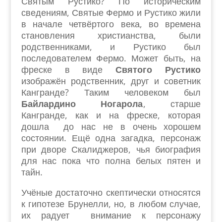
Святым Рустико? По историческим
сведениям, Святые Фермо и Рустико жили
в начале четвёртого века, во времена
становления христианства, были
родственниками, и Рустико был
последователем Фермо. Может быть, на
фреске в виде
Святого Рустико
изображён родственник, друг и советник
Кангранде? Таким человеком был
Байлардино Ногарола
, старше
Кангранде, как и на фреске, которая
дошла до нас не в очень хорошем
состоянии. Ещё одна загадка, персонаж
при дворе Скалиджеров, чья биография
для нас пока что полна белых пятен и
тайн.
Учёные достаточно скептически относятся
к гипотезе Брунелли, но, в любом случае,
их радует внимание к персонажу