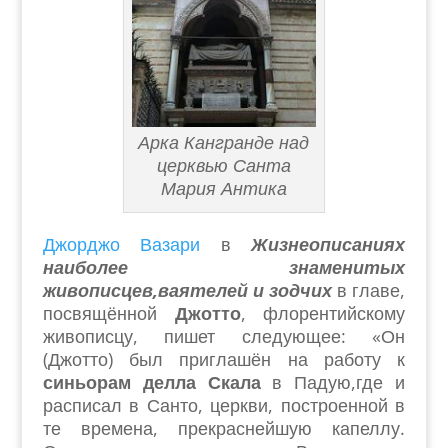
Арка Кангранде над
церквью Санта
Мария Антика
Джорджо Вазари
в
Жизнеописаниях
наиболее знаменитых
живописцев,ваятелей и зодчих
в главе,
посвящённой
Джотто
, флорентийскому
живописцу, пишет следующее: «Он
(Джотто) был приглашён на работу к
синьорам делла Скала
в Падую,где и
расписал в Санто, церкви, построенной в
те времена, прекраснейшую капеллу.