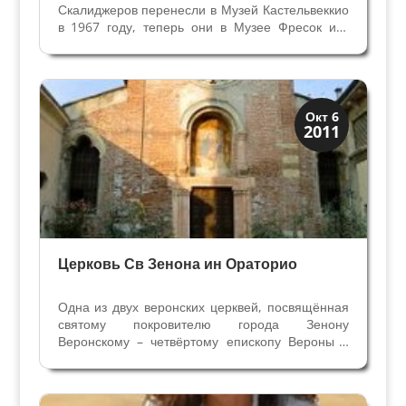
Скалиджеров перенесли в Музей Кастельвеккио
в 1967 году, теперь они в Музее Фресок им.
Кавальказелле с осени 2015 года. Копии в
мраморе сделаны с применением
сканирования и установлены на решетку
кладбиша правителей, где они...
Скрытая Верона
Окт 6
2011
Церкви
Церковь Св Зенона ин Ораторио
Одна из двух веронских церквей, посвящённая
святому покровителю города Зенону
Веронскому – четвёртому епископу Вероны в
356 – 380 гг. Согласно легенде, именно на этом
месте молился и ловил рыбу на берегу реки
Адидже Зенон Веронский. В церкви сохранился