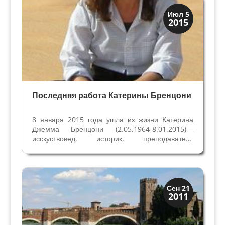
древний...
Верона
Июл 5
2015
Веронцы
Последняя работа Катерины Бренцони
8 января 2015 года ушла из жизни Катерина
Джемма Бренцони (2.05.1964-8.01.2015)—
исскуствовед, историк, преподаватель
Университета Вероны, автор многочисленных
иследований, книг и замечательная женщина. В
нижней церкви Сан Фермо Верона прощалась с
Катериной. В церкви,...
Посмотрите в Вероне
Сен 21
2011