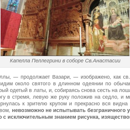
Капелла Пеллегрини в соборе Св.Анастасии
лы, — продолжает Вазари, — изображено, как св.Г
идим около святого в длинном одеянии по обычаю
орый одетый в латы, и, собираясь снова сесть на ло
гу в стремя, левую же руку положив на седло, и м
ернулась к зрителю крупом и прекрасно вся видна 
овом,
невозможно не испытывать безграничного уд
ю с исключительным знанием рисунка, изящество