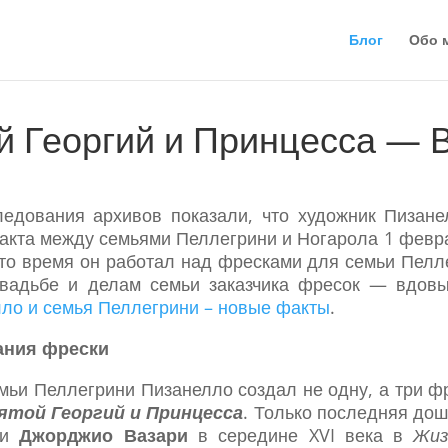
Блог
Обо 
й Георгий и Принцесса — 
едования архивов показали, что художник Пизан
ракта между семьями Пеллегрини и Ногарола 1 февра
это время он работал над фресками для семьи Пелле
свадьбе и делам семьи заказчика фресок — вдовы
ло и семья Пеллегрини – новые факты
.
ания фрески
мьи Пеллегрини Пизанелло создал не одну, а три ф
ятой Георгий и Принцесса
. Только последняя дош
ки
Джорджио Вазари
в середине XVI века в
Жиз