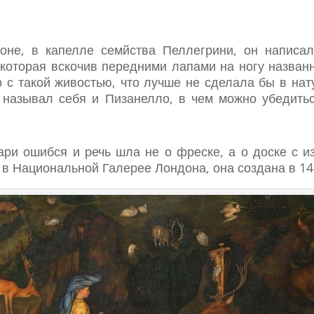
оне, в капелле семйства Пеллегрини, он написал
оторая вскочив передними лапами на ногу названно
 с такой живостью, что лучше не сделала бы в нат
 называл себя и Пизанелло, в чем можно убедитьс
ари ошибся и речь шла не о фреске, а о доске с 
 в Национальной Галерее Лондона, она создана в 14