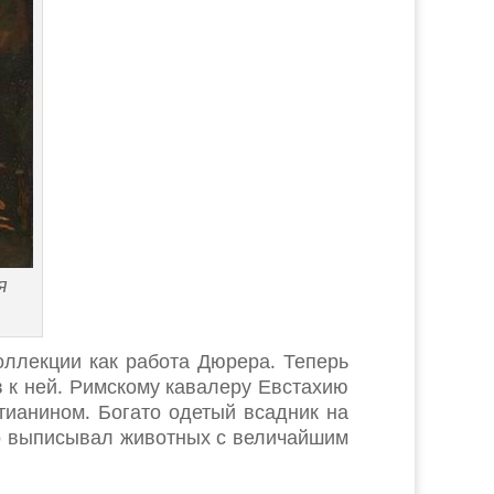
я
оллекции как работа Дюрера. Теперь
в к ней. Римскому кавалеру Евстахию
тианином. Богато одетый всадник на
ло выписывал животных с величайшим