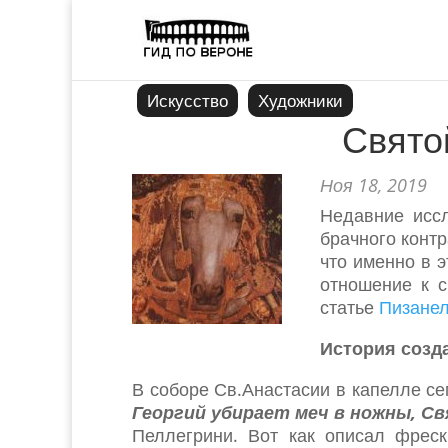
Искусство
Художники
Свято
Ноя 18, 2019
Недавние иссл
брачного конт
что именно в 
отношение к 
статье
Пизанел
История созд
В соборе Св.Анастасии в капелле се
Георгий убирает меч в ножны, Св
Пеллегрини. Вот как описал фрес