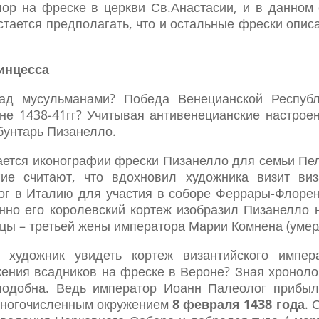
ор на фреске в церкви Св.Анастасии, и в данном
стается предполагать, что и остальные фрески опис
инцесса
ад мусульманами? Победа Венецианской Республ
йне 1438-41гг? Учитывая антивенецианские настрое
-бунтарь Пизанелло.
ается иконографии фрески Пизанелло для семьи Пел
гие считают, что вдохновил художника визит виз
г в Италию для участия в соборе Феррары-Флорен
нно его королевский кортеж изобразил Пизанелло 
цы – третьей жены императора Марии Комнена (умерл
 художник увидеть кортеж византийского импер
ения всадников на фреске в Вероне? Зная хроноло
подобна. Ведь император Иоанн Палеолог прибыл
многочисленным окружением
8 февраля 1438 года
. 