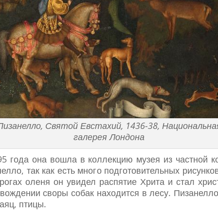
Пизанелло, Святой Евстахий, 1436-38, Национальна
галерея Лондона
895 года она вошла в коллекцию музея из частной к
лло, так как есть много подготовительных рисунко
рогах оленя он увидел распятие Хрита и стал хрис
ровождении своры собак находится в лесу. Пизанел
аяц, птицы.