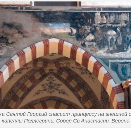
ка Святой Георгий спасает принцессу на внешней 
капеллы Пеллегрини, Собор Св.Анастасии, Верона