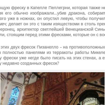
щую фреску в Капелле Пеллегрни, которая также не
мя его обычно изображали…убив дракона, собирае
рого уже в ножнах, он опустил левую, чтобы получ
еч; делает он это с таким изяществоми в столь пре
еронец, архитектор светлейшей Венецианской Синь
дели, стоящим перед этими фресками, которые он с в
 этих двух фресок Пизанелло – на противоположных
ы полностью панелями из терракоты работы Микеле
ду фрески уже негде было писать на этих стенах, а 
ху недавно созданных фресок?