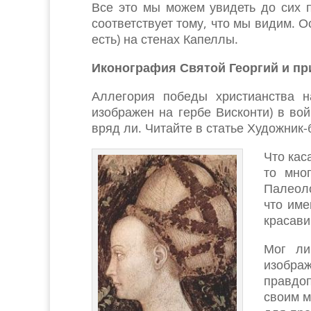
Все это мы можем увидеть до сих п
соответствует тому, что мы видим. О
есть) на стенах Капеллы.
Иконография Святой Георгий и пр
Аллегория победы христианства н
изображен на гербе Висконти) в во
вряд ли. Читайте в статье Художник
Что кас
то мно
Палеоло
что име
красави
Мог ли
изображ
правдо
своим 