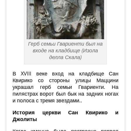
Герб семьи Гвариенти был на
входе на кладбище (Изола
делла Скала)
В XVIII веке вход на кладбище Сан
Квирико со стороны улицы Маццини
украшал герб семьи Гвариенти. На
пилястрах ворот был бык на задних ногах
и полоса с тремя звездами..
История церкви Сан Квирико и
Джолиты