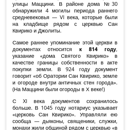
улицы Маццини. В районе дома №30
обнаружили 4 могилы периода раннего
средневековья — VI века, которые были
на кладбище рядом с церквью Сан
Квирико и Джолиты.
Самое раннее упоминание этой церкви в
документах относится
к 814 году
,
указание «дома Святого Квирико» в
качестве границы собственности в акте
покупки земли. В 924 году документ
говорит «об Оратории Сан Квирико, земле
и огороде внутри античных стен города».
(На Маццини были огороды в Х веке!)
С XI века документов сохранилось
больше. В 1045 году нотариус указывает
«церковь Сан Квирико». Управляли ею
сообща — дьяконы, священики, служки,
монахи жили общиной рядом с церквью «в