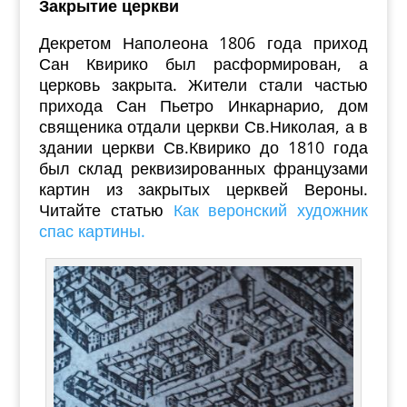
Закрытие церкви
Декретом Наполеона 1806 года приход
Сан Квирико был расформирован, а
церковь закрыта. Жители стали частью
прихода Сан Пьетро Инкарнарио, дом
священика отдали церкви Св.Николая, а в
здании церкви Св.Квирико до 1810 года
был склад реквизированных французами
картин из закрытых церквей Вероны.
Читайте статью
Как веронский художник
спас картины.