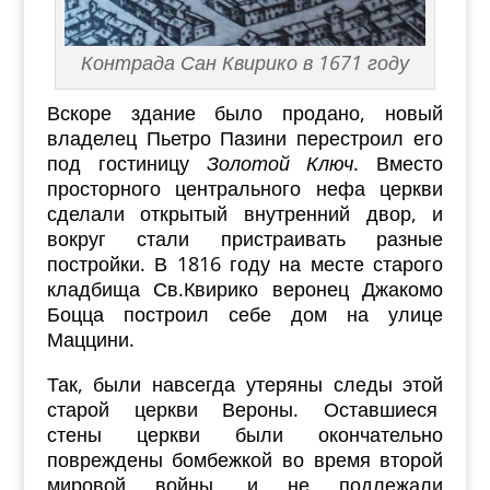
Контрада Сан Квирико в 1671 году
Вскоре здание было продано, новый
владелец Пьетро Пазини перестроил его
под гостиницу
Золотой Ключ
. Вместо
просторного центрального нефа церкви
сделали открытый внутренний двор, и
вокруг стали пристраивать разные
постройки. В 1816 году на месте старого
кладбища Св.Квирико веронец Джакомо
Боцца построил себе дом на улице
Маццини.
Так, были навсегда утеряны следы этой
старой церкви Вероны. Оставшиеся
стены церкви были окончательно
повреждены бомбежкой во время второй
мировой войны, и не подлежали