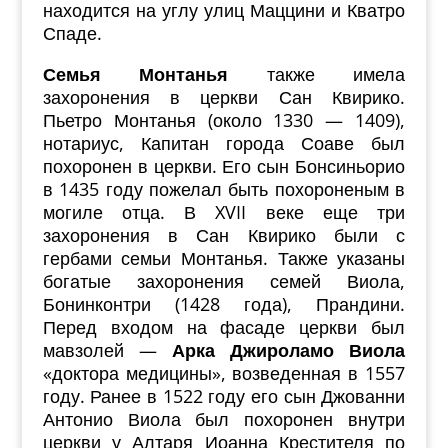
находится на углу улиц Маццини и Кватро
Спаде.
Семья Монтанья
также имела
захоронения в церкви Сан Квирико.
Пьетро Монтанья (около 1330 — 1409),
нотариус, Капитан города Соаве был
похоронен в церкви. Его сын Бонсиньорио
в 1435 году пожелал быть похороненым в
могиле отца. В XVII веке еще три
захоронения в Сан Квирико были с
гербами семьи Монтанья. Также указаны
богатые захоронения семей Виола,
Бонинконтри (1428 года), Прандини.
Перед входом на фасаде церкви был
мавзолей —
Арка Джироламо Виола
«доктора медицины», возведенная в 1557
году. Ранее в 1522 году его сын Джованни
Антонио Виола был похоронен внутри
церкви у Алтаря Иоанна Крестителя по