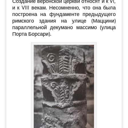
Создание веронской церкви относят и к VI,
и к VIII векам. Несомненно, что она была
построена на фундаменте предыдущего
римского здания на улице (Маццини)
параллельной декумано массимо (улица
Порта Борсари).