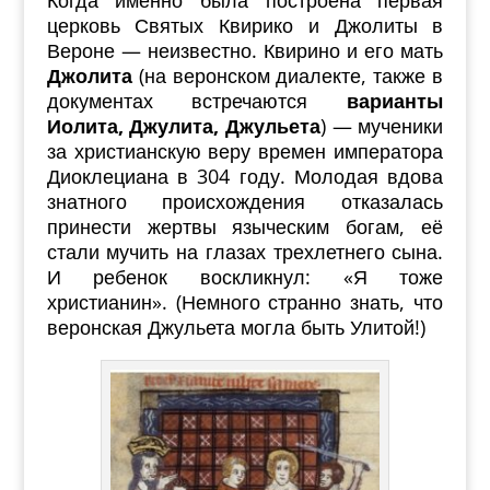
Когда именно была построена первая
церковь Святых Квирико и Джолиты в
Вероне — неизвестно. Квирино и его мать
Джолита
(на веронском диалекте, также в
документах встречаются
варианты
Иолита, Джулита, Джульета
) — мученики
за христианскую веру времен императора
Диоклециана в 304 году. Молодая вдова
знатного происхождения отказалась
принести жертвы языческим богам, её
стали мучить на глазах трехлетнего сына.
И ребенок воскликнул: «Я тоже
христианин». (Немного странно знать, что
веронская Джульета могла быть Улитой!)