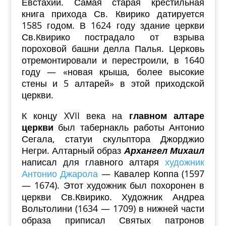
Евстахий.
Самая старая крестильная
книга прихода Св. Квирико датируется
1585 годом.
В 1624 году здание церкви
Св.Квирико пострадало от взрыва
пороховой башни делла Палья. Церковь
отремонтировали и перестроили, в 1640
году — «новая крыша, более высокие
стены и 5 алтарей» в этой приходской
церкви.
К концу XVII века на
главном алтаре
церкви
был табернакль работы Антонио
Сегала, статуи скульптора Джорджио
Негри. Алтарный образ
Архангел Михаи
л
написал для главного алтаря
художник
Антонио Джарола
— Кавалер Коппа (1597
— 1674). Этот художник был похоронен в
церкви Св.Квирико. Художник Андреа
Вольтолини (1634 — 1709) в нижней части
образа приписал Святых патронов