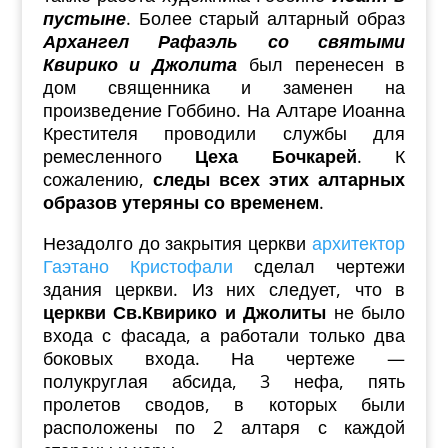
пустыне
. Более старый алтарный образ
Архангел Рафаэль со святыми
Квирико и Джолита
был перенесен в
дом священника и заменен на
произведение Гоббино. На Алтаре Иоанна
Крестителя проводили службы для
ремесленного
Цеха Бочкарей
. К
сожалению,
следы всех этих алтарных
образов утеряны со временем
.
Незадолго до закрытия церкви
архитектор
Гаэтано Кристофали
сделал чертежи
здания церкви. Из них следует, что в
церкви Св.Квирико и Джолиты
не было
входа с фасада, а работали только два
боковых входа. На чертеже —
полукруглая абсида, 3 нефа, пять
пролетов сводов, в которых были
расположены по 2 алтаря с каждой