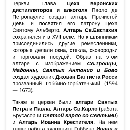
церкви.
Глава
Цеха веронских
дистилляторов и алкоголя
Паоло де
Петропаулис создал алтарь Пречистой
Девы и посвятил его патрону Цеха
Святому Альберто.
Алтарь Св.Евстахия
сохранился и в XVII веке. Но к шляпникам
присоединились другие ремесленники,
которые делали окна, стекла, сковородки
и торговали посудой. Образ на этом
алтаре с изображением
Св.Троицы,
Мадонны, Святых Антонио и Бово
создал художник
Джован Баттиста Росси
прозванный Гоббино-горбатенький (1594
— 1673).
Также в церкви были
алтари Святых
Петра и Павла
,
Алтарь Св.Карло (
работа
Брусасорци
Святой Карло со Святыми
)
и
Алтарь Иоанна Крестителя
. На нем
также работа художника Гоббино
Иоанн в