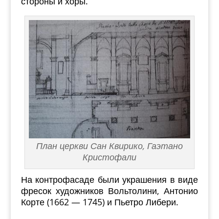
стороны и хоры.
План церкви Сан Квирико, Гаэтано
Кристофали
На контрофасаде были украшения в виде
фресок художников Вольтолини, Антонио
Корте (1662 — 1745) и Пьетро Либери.