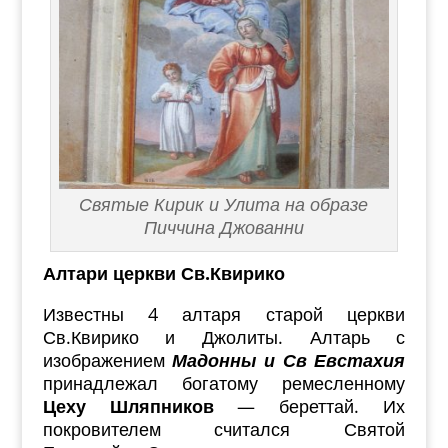
Святые Кирик и Улита на образе
Пиччина Джованни
Алтари церкви Св.Квирико
Известны 4 алтаря старой церкви
Св.Квирико и Джолиты. Алтарь с
изображением
Мадонны и Св Евстахия
принадлежал богатому ремесленному
Цеху Шляпников
— береттай. Их
покровителем считался Святой