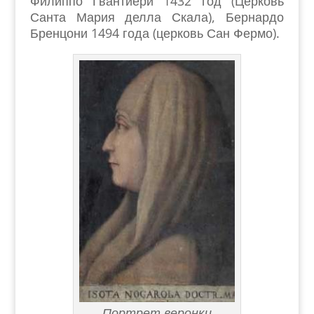
Филиппо Гвантиери 1432 год (Церковь
Санта Мария делла Скала), Бернардо
Бренцони 1494 года (церковь Сан Фермо).
Портрет веронки