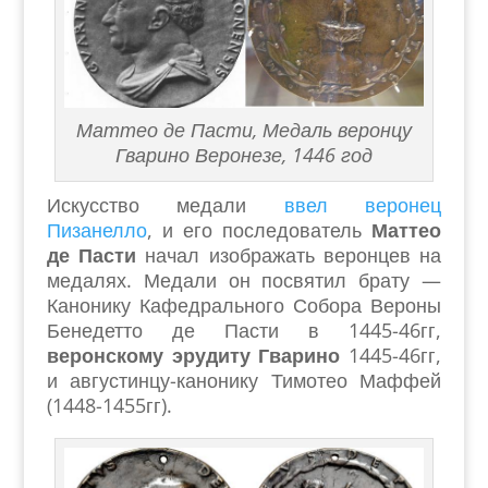
Маттео де Пасти, Медаль веронцу
Гварино Веронезе, 1446 год
Искусство медали
ввел веронец
Пизанелло
, и его последователь
Маттео
де Пасти
начал изображать веронцев на
медалях. Медали он посвятил брату —
Канонику Кафедрального Собора Вероны
Бенедетто де Пасти в 1445-46гг,
веронскому эрудиту Гварино
1445-46гг,
и августинцу-канонику Тимотео Маффей
(1448-1455гг).