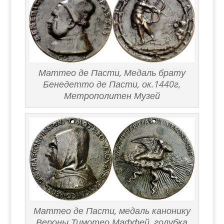
Маттео де Пасти, Медаль брату
Бенедетто де Пасти, ок.1440г,
Метрополитен Музей
Маттео де Пасти, медаль канонику
Вероны Тимотео Маффей, голубка