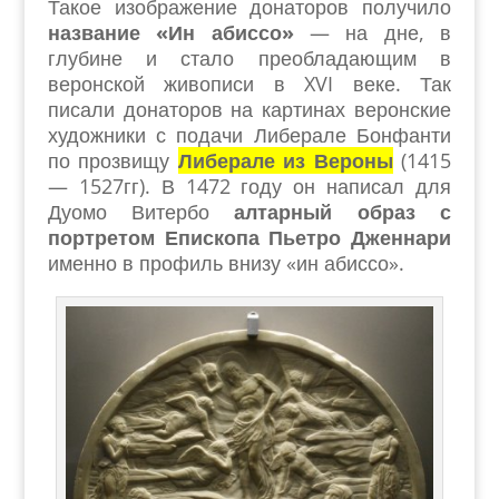
Такое изображение донаторов получило
название «Ин абиссо»
— на дне, в
глубине и стало преобладающим в
веронской живописи в XVI веке. Так
писали донаторов на картинах веронские
художники с подачи Либерале Бонфанти
по прозвищу
Либерале из Вероны
(1415
— 1527гг). В 1472 году он написал для
Дуомо Витербо
алтарный образ с
портретом Епископа Пьетро Дженнари
именно в профиль внизу «ин абиссо».