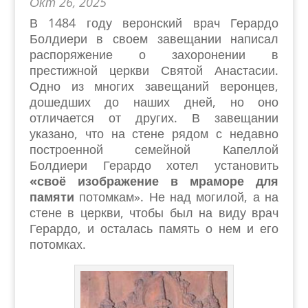
Окт 26, 2025
В 1484 году веронский врач Герардо
Болдиери в своем завещании написал
распоряжение о захоронении в
престижной церкви Святой Анастасии.
Одно из многих завещаний веронцев,
дошедших до наших дней, но оно
отличается от других. В завещании
указано, что на стене рядом с недавно
построенной семейной Капеллой
Болдиери Герардо хотел установить
«своё изображение в мраморе для
памяти
потомкам». Не над могилой, а на
стене в церкви, чтобы был на виду врач
Герардо, и осталась память о нем и его
потомках.