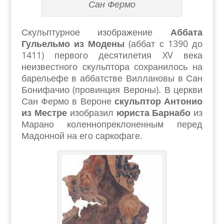
Сан Фермо
Скульптурное изображение
Аббата
Гульельмо из Модены
(аббат с 1390 до
1411) первого десятилетия XV века
неизвестного скульптора сохранилось на
барельефе в аббатстве Виллановы в Сан
Бонифачио (провинция Вероны). В церкви
Сан Фермо в Вероне
скульптор Антонио
из Местре
изобразил
юриста Барнабо
из
Марано коленнопреклоненным перед
Мадонной на его саркофаге.