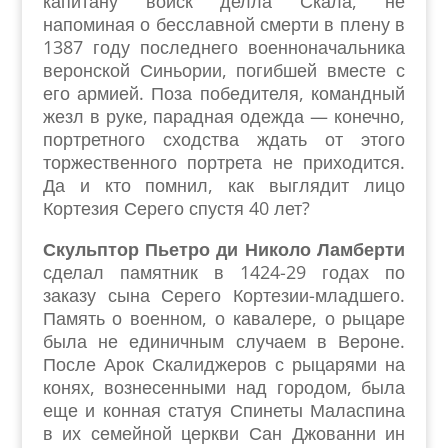
капитану войск делла Скала, не
напоминая о бесславной смерти в плену в
1387 году последнего военноначальника
веронской Синьории, погибшей вместе с
его армией. Поза победителя, командный
жезл в руке, парадная одежда — конечно,
портретного сходства ждать от этого
торжественного портрета не приходится.
Да и кто помнил, как выглядит лицо
Кортезия Серего спустя 40 лет?
Скульптор Пьетро ди Николо Ламберти
сделал памятник в 1424-29 годах по
заказу сына Серего Кортезии-младшего.
Память о военном, о кавалере, о рыцаре
была не единичным случаем в Вероне.
После Арок Скалиджеров с рыцарями на
конях, вознесенными над городом, была
еще и конная статуя Спинеты Маласпина
в их семейной церкви Сан Джованни ин