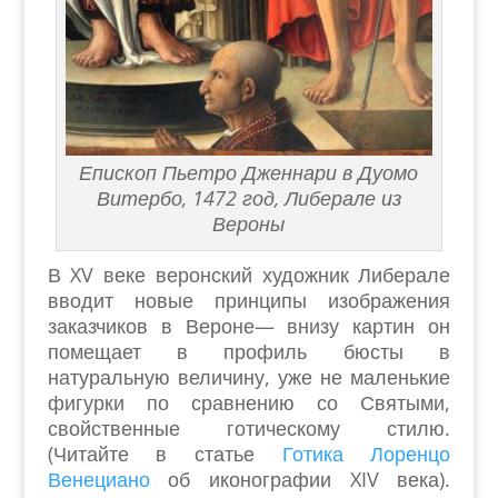
Епископ Пьетро Дженнари в Дуомо
Витербо, 1472 год, Либерале из
Вероны
В XV веке веронский художник Либерале
вводит новые принципы изображения
заказчиков в Вероне— внизу картин он
помещает в профиль бюсты в
натуральную величину, уже не маленькие
фигурки по сравнению со Святыми,
свойственные готическому стилю.
(Читайте в статье
Готика Лоренцо
Венециано
об иконографии XIV века).