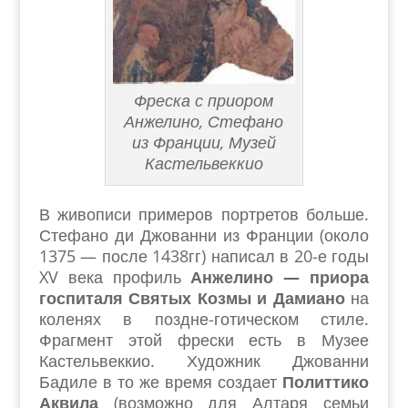
Фреска с приором
Анжелино, Стефано
из Франции, Музей
Кастельвеккио
В живописи примеров портретов больше.
Стефано ди Джованни из Франции (около
1375 — после 1438гг) написал в 20-е годы
XV века профиль
Анжелино — приора
госпиталя Святых Козмы и Дамиано
на
коленях в поздне-готическом стиле.
Фрагмент этой фрески есть в Музее
Кастельвеккио. Художник Джованни
Бадиле в то же время создает
Политтико
Аквила
(возможно для Алтаря семьи