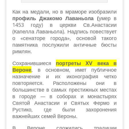
Как на медали, но в мраморе изобразили
профиль Джакомо Лаваньола (
умер в
1453 году) в церкви Св.Анастасии
(Капелла Лаваньола). Надпись повествует
о «сенаторе города», основой такого
памятника послужили античные бюсты
римлян.
Сохранившиеся
портреты XV века в
Вероне
, в основном, имет публичное
назначение и их иконография четко
повторяется. Расположены они в
большинстве в самых престижных местах
в городе — в соборах и монастырях
Святой Анастасии и Святых Фермо и
Рустико, где были захоронения
важнейших семей Вероны.
В Вероне сложились традиции