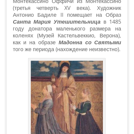
Монтекассино Оффичи из Монтекассино
(третья четверть XV века). Художник
Антонио Бадиле II помещает на Образ
Санта Мария Утешительница
в 1485
году донатора маленького размера на
коленях (Музей Кастельвеккио, Верона),
как и на образе
Мадонна со Святыми
того же периода (нахождение неизвестно).