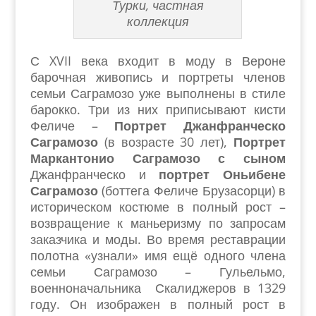
Турки, частная
коллекция
С XVII века входит в моду в Вероне
барочная живопись и портреты членов
семьи Саграмозо уже выполнены в стиле
барокко. Три из них приписывают кисти
Феличе –
Портрет
Джанфранческо
Саграмозо
(в возрасте 30 лет),
Портрет
Маркантонио Саграмозо с сыном
Джанфранческо и
портрет Оньибене
Саграмозо
(боттега Феличе Брузасорци) в
историческом костюме в полный рост –
возвращение к маньеризму по запросам
заказчика и моды. Во время реставрации
полотна «узнали» имя ещё одного члена
семьи Саграмозо – Гульельмо,
военноначальника Скалиджеров в 1329
году. Он изображен в полный рост в