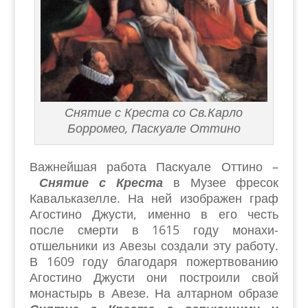
Снятие с Креста со Св.Карло
Борромео, Паскуале Оттино
Важнейшая работа Паскуале Оттино –
Снятие с Креста
в Музее фресок
Кавальказелле. На ней изображен граф
Агостино Джусти, именно в его честь
после смерти в 1615 году монахи-
отшельники из Авезы создали эту работу.
В 1609 году благодаря пожертвованию
Агостино Джусти они построили свой
монастырь в Авезе. На алтарном образе