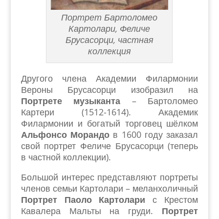
Портрет Бартоломео
Картолари, Феличе
Брусасорци, частная
коллекция
Другого члена Академии Филармонии
Вероны Брусасорци изобразил на
Портрете музыканта
– Бартоломео
Картери (1512-1614). Академик
Филармонии и богатый торговец шёлком
Альфонсо Морандо
в 1600 году заказал
свой портрет Феличе Брусасорци (теперь
в частной коллекции).
Большой интерес представляют портреты
членов семьи Картолари – меланхоличный
Портрет Паоло Картолари
с Крестом
Кавалера Мальты на груди.
Портрет