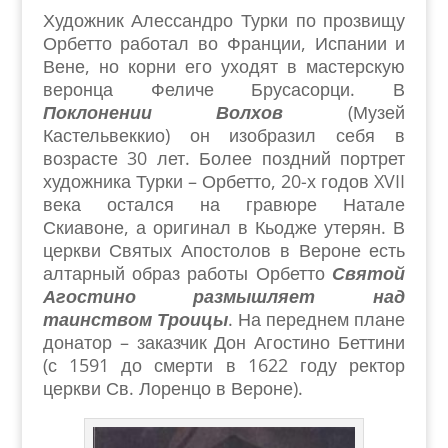
Художник Алессандро Турки по прозвищу
Орбетто работал во Франции, Испании и
Вене, но корни его уходят в мастерскую
веронца Феличе Брусасорци. В
Поклонении Волхов
(Музей
Кастельвеккио) он изобразил себя в
возрасте 30 лет. Более поздний портрет
художника Турки – Орбетто, 20-х годов XVII
века остался на гравюре Натале
Скиавоне, а оригинал в Кьодже утерян. В
церкви Святых Апостолов в Вероне есть
алтарный образ работы Орбетто
Святой
Агостино размышляет над
таинством Троицы
. На переднем плане
донатор – заказчик Дон Агостино Беттини
(с 1591 до смерти в 1622 году ректор
церкви Св. Лоренцо в Вероне).