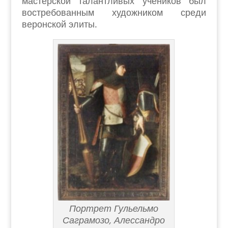
мастерской талантливых учеников был
востребованным художником среди
веронской элиты.
Портрет Гульельмо
Саграмозо, Алессандро