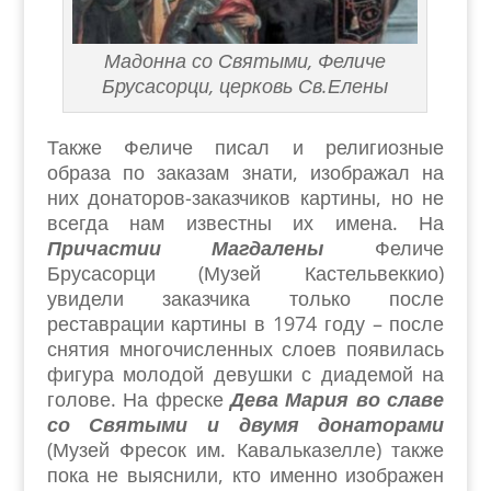
Мадонна со Святыми, Феличе
Брусасорци, церковь Св.Елены
Также Феличе писал и религиозные
образа по заказам знати, изображал на
них донаторов-заказчиков картины, но не
всегда нам известны их имена. На
Причастии Магдалены
Феличе
Брусасорци (Музей Кастельвеккио)
увидели заказчика только после
реставрации картины в 1974 году – после
снятия многочисленных слоев появилась
фигура молодой девушки с диадемой на
голове. На фреске
Дева Мария во славе
со Святыми и двумя донаторами
(Музей Фресок им. Кавальказелле) также
пока не выяснили, кто именно изображен