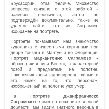
Брусасорци, отца Феличе. Множество
вопросов связано с этой работой –
размеры необычные, автор не
подтверждён документально, также не
удается найти, кто из Саграмозо
изображён на портрете.
Портреты показывают нам знакомство
художника с известными картинами при
дворе Гонзага в Мантуе и во Флоренции.
Портрет Маркантонио Саграмозо
–
образец живописи Венето, с характерной
позой и предметами на полотне.
Наконечник копья задрапирован тканью, и
это намёк на то, что персонаж,
изображенный на полотне уже умер.
На
Портрет
е
Джанфранческо
Саграмозо
не имеет отношения к военной
доблести, мы видим знатного веронца в