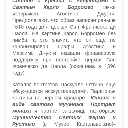
Снятие с Креста
с верующими и
Святым Карло Борромео
также
изображен Агостино Джусти.
Предполагают, что образ написан раньше
1610 года для церкви Сан Франческо ди
Паола. На картине Карло Борромео без
нимба, а это значит, что он ещё не
канонизирован. Графы Агостино и
Массимо Джусти оказали финансовую
поддержку при постройке церкви Сан
Франческо да Паола (освящена в 1596
году).
Каталог портретов Паскуале Оттино ещё
обсуждается исскуствоведами. Парагоны-
картины на чёрном мраморе
Юноша в
виде святого Мученика
,
Портрет
монаха
и портрет заказчицы на образе
Мученичество Святых Фермо и
Рустико
(в Музее Кастельвеккио)–