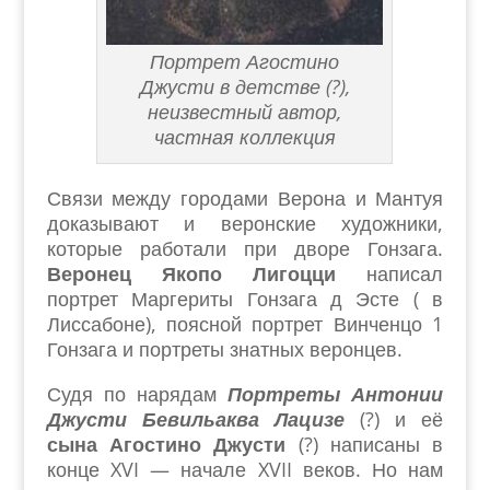
Портрет Агостино
Джусти в детстве (?),
неизвестный автор,
частная коллекция
Связи между городами Верона и Мантуя
доказывают и веронские художники,
которые работали при дворе Гонзага.
Веронец Якопо Лигоцци
написал
портрет Маргериты Гонзага д Эсте ( в
Лиссабоне), поясной портрет Винченцо 1
Гонзага и портреты знатных веронцев.
Судя по нарядам
Портреты Антонии
Джусти Бевильаква Лацизе
(?) и её
сына Агостино Джусти
(?) написаны в
конце XVI — начале XVII веков. Но нам