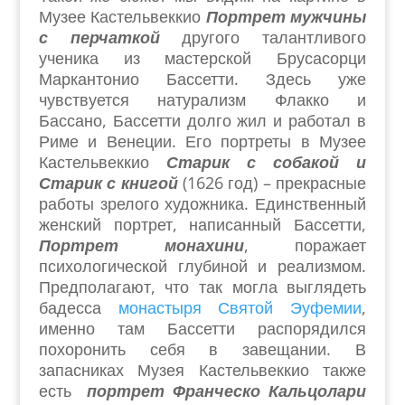
Музее Кастельвеккио
Портрет мужчины
с перчаткой
другого талантливого
ученика из мастерской Брусасорци
Маркантонио Бассетти. Здесь уже
чувствуется натурализм Флакко и
Бассано, Бассетти долго жил и работал в
Риме и Венеции. Его портреты в Музее
Кастельвеккио
Старик с собакой и
Старик с книгой
(1626 год) – прекрасные
работы зрелого художника. Единственный
женский портрет, написанный Бассетти,
Портрет монахини
, поражает
психологической глубиной и реализмом.
Предполагают, что так могла выглядеть
бадесса
монастыря Святой Эуфемии
,
именно там Бассетти распорядился
похоронить себя в завещании. В
запасниках Музея Кастельвеккио также
есть
портрет Франческо Кальцолари