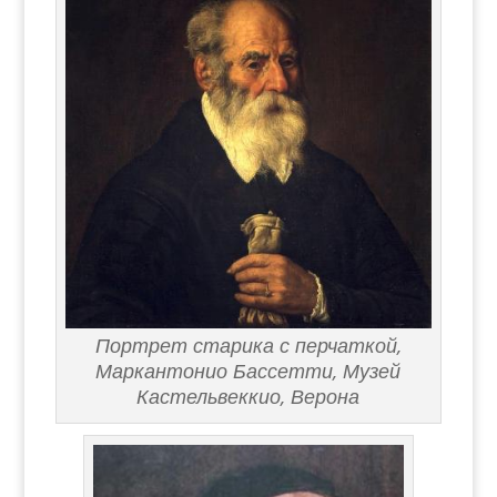
Портрет старика с перчаткой,
Маркантонио Бассетти, Музей
Кастельвеккио, Верона