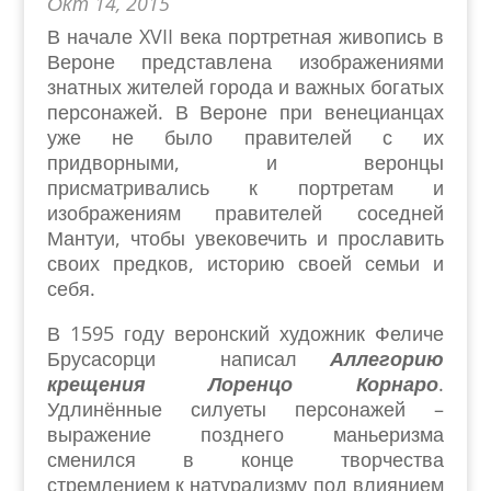
Окт 14, 2015
В начале XVII века портретная живопись в
Вероне представлена изображениями
знатных жителей города и важных богатых
персонажей. В Вероне при венецианцах
уже не было правителей с их
придворными, и веронцы
присматривались к портретам и
изображениям правителей соседней
Мантуи, чтобы увековечить и прославить
своих предков, историю своей семьи и
себя.
В 1595 году веронский художник Феличе
Брусасорци написал
Аллегорию
крещения Лоренцо Корнаро
.
Удлинённые силуеты персонажей –
выражение позднего маньеризма
сменился в конце творчества
стремлением к натурализму под влиянием