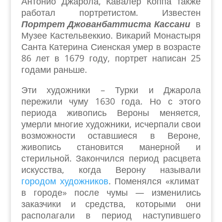
Антонио Джарола, Кавалер Коппа также
работал портретистом. Известен
Портрет Джованбаттиста Кассани
в
Музее Кастельвеккио. Викарий Монастыря
Санта Катерина Сиенская умер в возрасте
86 лет в 1679 году, портрет написан 25
годами раньше.
Эти художники – Турки и Джарола
пережили чуму 1630 года. Но с этого
периода живопись Вероны меняется,
умерли многие художники, исчерпали свои
возможности оставшиеся в Вероне,
живопись становится манерной и
стерильной. Закончился период расцвета
искусства, когда Верону называли
городом художников
. Поменялся «климат
в городе» после чумы — изменились
заказчики и средства, которыми они
располагали в период наступившего