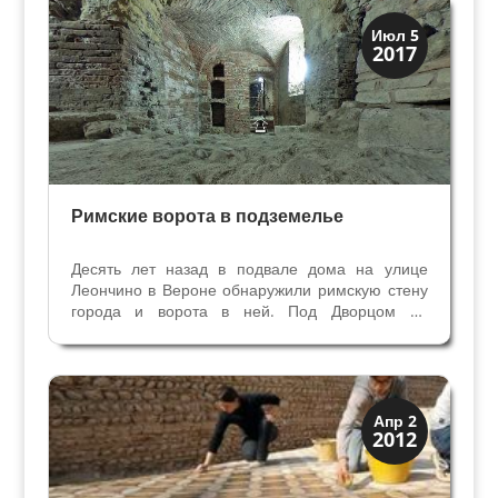
этого храма свидетельствует о...
Верона
Июл 5
2017
Римская Верона
Римские ворота в подземелье
Десять лет назад в подвале дома на улице
Леончино в Вероне обнаружили римскую стену
города и ворота в ней. Под Дворцом де
Стефани частные раскопки продолжались все
это время. Три помещения в подземелье на
глубине более 9 метров переносят нас в
Верону Римской эпохи. В...
Верона
Апр 2
2012
Римская Верона