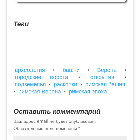
века Верона может похвастаться музеем, в
котором объединились античная и
современная экспозиция: мы...
Теги
археология
•
башни
•
Верона
•
городские ворота
•
открытия
•
подземелья
•
раскопки
•
римская башня
•
римская Верона
•
римская эпоха
Оставить комментарий
Ваш адрес email не будет опубликован.
Обязательные поля помечены
*