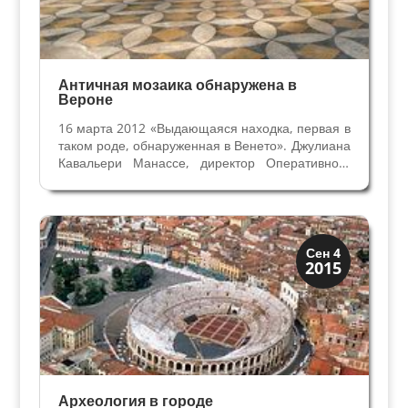
Античная мозаика обнаружена в
Вероне
16 марта 2012 «Выдающаяся находка, первая в
таком роде, обнаруженная в Венето». Джулиана
Кавальери Манассе, директор Оперативного
Отдела Управления археологическим
наследием, не смогла сдержать энтузиазма
перед мозаикой из геометрических фигур
размером двадцать...
Археология
Сен 4
2015
История
Археология в городе