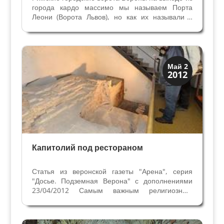
города кардо массимо мы называем Порта
Леони (Ворота Львов), но как их называли в
древности неизвестно. В средние века это
ворота Порта Сан Фермо по церкви Святых
Фермо и Рустико поблизости. Затем
употребляли классическое...
Верона
Май 2
2012
Римская Верона
Капитолий под рестораном
Статья из веронской газеты "Арена", серия
"Досье. Подземная Верона" с дополнениями
23/04/2012 Самым важным религиозным
зданием римской Вероны был Капитолий, или
Кампидолий, посвящённый трём главным
богам Юпитеру, Юноне и Минерве. Наличие