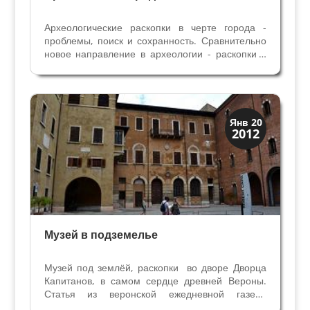
Археологические раскопки в черте города -
проблемы, поиск и сохранность. Сравнительно
новое направление в археологии - раскопки в
городе - впервые на территории Италии
проводились в Генуе на холме Св. Сильвестра в
70-х годах прошлого века. Серия раскопок в
Риме,...
Археология
Янв 20
2012
История
Музей в подземелье
Музей под землёй, раскопки во дворе Дворца
Капитанов, в самом сердце древней Вероны.
Статья из веронской ежедневной газеты
"Арена" 17/08/2010 С 90-х годов прошлого