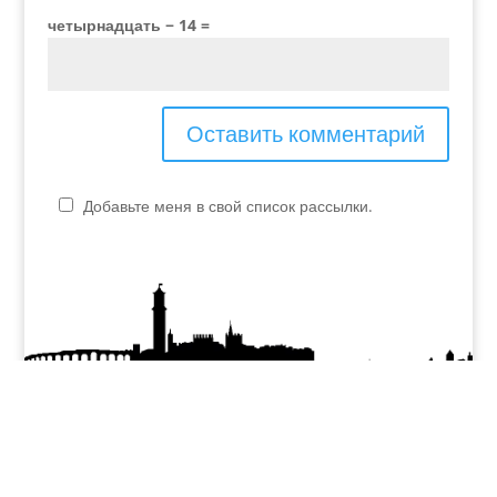
четырнадцать − 14 =
Добавьте меня в свой список рассылки.
P.IVA - 04048990230
elvira.verona@yahoo.it