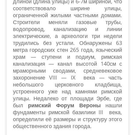
длиной (длина улицы) и 6-7м шириной, что
соответствовало ширине улицы,
ограниченной жилыми частными домами.
Строители меняли газовые трубы,
водопровод, канализацию и линии
электрические, а археологи три недели
трудились без устали. Обнаружены 63
метра городских стен 265 года, языческий
храм — ступени и подиум, римская
канализация — канал высотой 140см с
мраморными сводами, средневековое
захоронение VIII — IX века — часть
небольшого церковного кладбища,
устроенного уже над камнями римской
улицы. Недалеко от площади Эрбе, где
был
римский Форум Вероны
нашли
фундаменты римской базилики III века,
определили её размеры и структуру этого
общественного здания города.