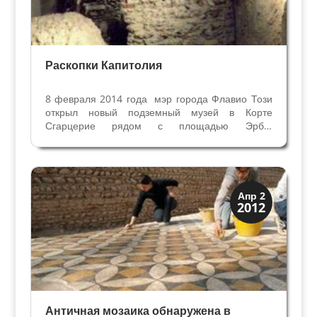
Раскопки Капитолия
8 февраля 2014 года мэр города Флавио Този
открыл новый подземный музей в Корте
Сгарцерие рядом с площадью Эрбе.
Закончились раскопки археологов, и перед
нашими глазами история Римской и
средневековой Вероны одновременно. Римская
история – это часть подземного...
Верона
Апр 2
2012
Римская Верона
Античная мозаика обнаружена в