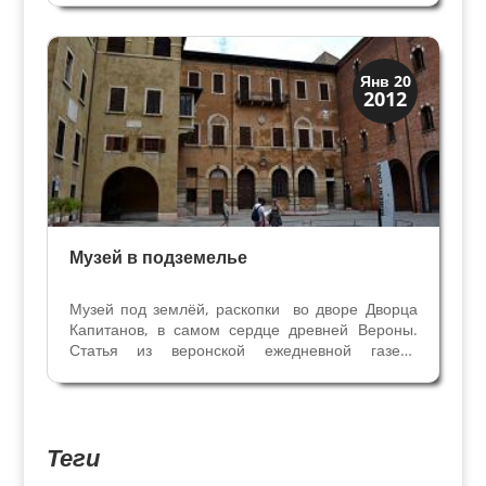
опирается на пьедистал массивного
общественного здания римской эпохи из камня
Вальполичеллы. На этом...
Археология
Янв 20
2012
История
Музей в подземелье
Музей под землёй, раскопки во дворе Дворца
Капитанов, в самом сердце древней Вероны.
Статья из веронской ежедневной газеты
"Арена" 17/08/2010 С 90-х годов прошлого
века Верона может похвастаться музеем, в
котором объединились античная и
современная экспозиция: мы...
Теги