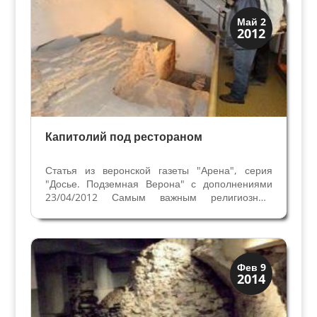
домом. Из студии...
Верона
Май 2
2012
Римская Верона
Капитолий под рестораном
Статья из веронской газеты "Арена", серия
"Досье. Подземная Верона" с дополнениями
23/04/2012 Самым важным религиозным
зданием римской Вероны был Капитолий, или
Кампидолий, посвящённый трём главным
богам Юпитеру, Юноне и Минерве. Наличие
этого храма свидетельствует о...
Верона
Фев 9
2014
Римская Верона