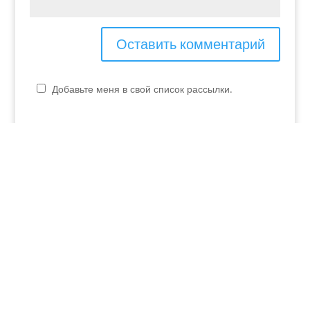
Добавьте меня в свой список рассылки.
P.IVA - 04048990230
elvira.verona@yahoo.it
+39 349 253 07 01