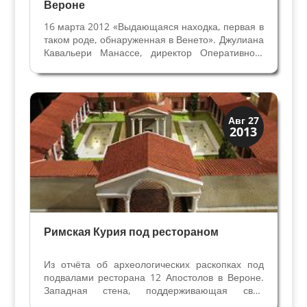
Вероне
16 марта 2012 «Выдающаяся находка, первая в
таком роде, обнаруженная в Венето». Джулиана
Кавальери Манассе, директор Оперативного
Отдела Управления археологическим
наследием, не смогла сдержать энтузиазма
перед мозаикой из геометрических фигур
размером двадцать...
Верона
Авг 27
2013
Римская Верона
Римская Курия под рестораном
Из отчёта об археологических раскопках под
подвалами ресторана 12 Апостолов в Вероне.
Западная стена, поддерживающая свод
древнего подвала ресторона 12 Апостолов