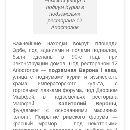
Римская улица и
подиум Курии в
подземельях
ресторана 12
Апостолов
Важнейшие находки вокруг площади
Эрбе, под зданиями и полами подвалов,
были сделаны в 90-е годы при
реконструкции домов. Под рестораном 12
Апостолов —
подземная Верона I века
,
улица с подиумами курии и языческого
храма императорского культа, с
торговыми лавками форума, под Дворцом
Маффей, в подземельях ресторана
Маффей —
Капитолий Вероны
,
фундамент с основаниями масивных
колонн. Покрытие римского форума —
красный мрамор — под некоторыми
магазинами в подвалах на глубине от 4