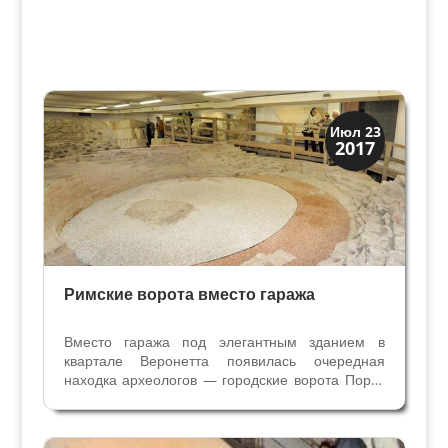
Верона
Июл 23
2017
Римская Верона
Римские ворота вместо гаража
Вместо гаража под элегантным зданием в
квартале Веронетта появилась очередная
находка археологов — городские ворота Порта
Постумия. Как всегда открытие было случайным
- в 90-х годы хозяева дома решили провести
капитальный ремонт и построить гараж под