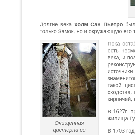
Долгие века
холм Сан Пьетро
был 
только Замок, но и окружающую его 
Пока оста
есть, несм
века, и п
реконстру
источники
знаменит
такой ци
сходства,
кирпичей, 
В 1627г. 
жилища Гу
Очищенная
цистерна со
В 1703 го