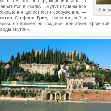
ом о том, как она функционировала, в
евратится в свалку. «Будут изучены все
Дно 
сохранения целостности сооружения, —
тектор Стефано Грис
,- впереди ещё и
ерны, со времён её создания действует эффектив
 воды внутри».