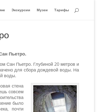
мне
Экскурсии
Музеи
Тарифы
ро
Сан Пьетро.
ом Сан Пьетро. Глубиной 20 метров и
начено для сбора дождевой воды. На
ой воды.
говая стена
аешь совсем
роительства
ужение было
ека, почти