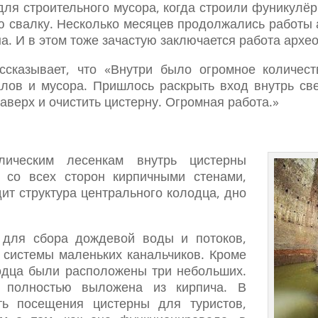
для строительного мусора, когда строили фуникулёр
ю свалку. Несколько месяцев продолжались работы 
на. И в этом тоже зачастую заключается работа архе
сказывает, что «Внутри было огромное количест
алов и мусора. Пришлось раскрыть вход внутрь све
аверх и очистить цистерну. Огромная работа.»
ическим лесенкам внутрь цистерны
 со всех сторон кирпичными стенами,
ит структура центрального колодца, дно
 для сбора дождевой воды и потоков,
 системы маленьких канальчиков. Кроме
лодца были расположены три небольших.
а полностью выложена из кирпича. В
ть посещения цистерны для туристов,