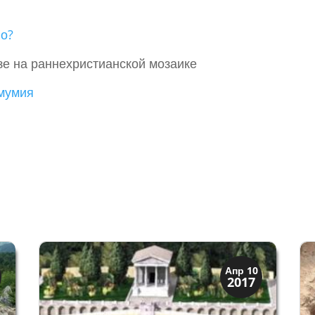
о?
е на раннехристианской мозаике
мумия
Верона
Апр 10
2017
Римская Верона