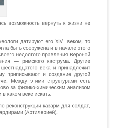
сь возможность вернуть к жизни не
рхеологи датируют его XIV веком, то
огла быть сооружена и в начале этого
воего недолгого правления Вероной
ения — римского каструма. Другие
 шестнадцатого века и принадлежит
му приписывают и создание другой
иче
. Между этими структурами есть
слово за физико-химическим анализом
 в каком веке искать.
по реконструкции казарм для солдат,
рдирами (Артилерией).