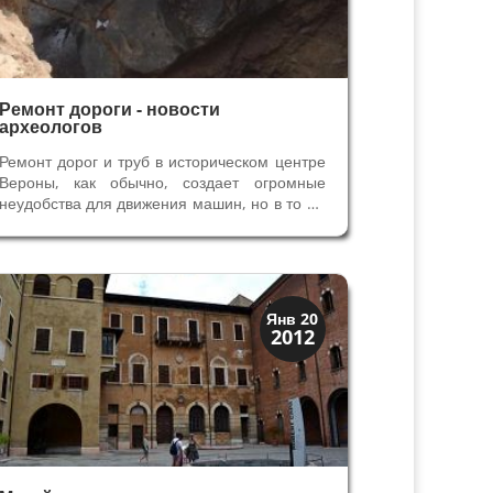
Ремонт дороги - новости
археологов
Ремонт дорог и труб в историческом центре
Вероны, как обычно, создает огромные
неудобства для движения машин, но в то же
время часто приводит к открытиям
археологов. Культурный слой в Вероне за
два тысячелетия её истории необычайно
разнообразен. Летом этого года рядом...
Археология
Янв 20
2012
История