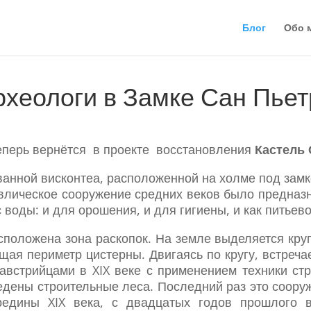
Блог
Обо 
рхеологи в Замке Сан Пьет
теперь вернётся в проекте восстановления
Кастель 
званной висконтеа, расположенной на холме под замк
влическое сооружение средних веков было предназ
воды: и для орошения, и для гигиены, и как питьев
положена зона раскопок. На земле выделяется кру
щая периметр цистерны. Двигаясь по кругу, встреч
 австрийцами в XIX веке с применением техники ст
ведены строительные леса. Последний раз это соор
редины XIX века, с двадцатых годов прошлого в