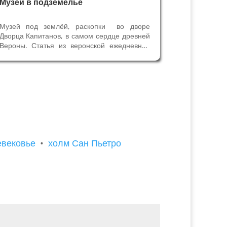
Музей в подземелье
Музей под землёй, раскопки во дворе
Дворца Капитанов, в самом сердце древней
Вероны. Статья из веронской ежедневной
газеты "Арена" 17/08/2010 С 90-х годов
прошлого века Верона может похвастаться
музеем, в котором объединились античная
и современная экспозиция: мы...
евековье
•
холм Сан Пьетро