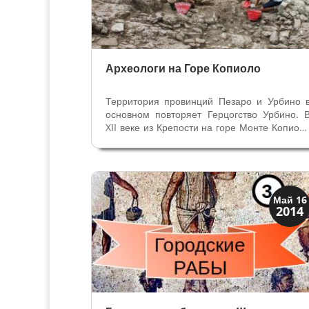
Археологи на Горе Копиоло
Территория провинций Пезаро и Урбино 
основном повторяет Герцогство Урбино. 
XII веке из Крепости на горе Монте Копиол
начались завоевания графо
Монтефельтро. С 2006 года Университе
Урбино (основанный в 1506 году Синьорам
Монтефельтре) начал изучать крепость...
Верона
Май 16
2014
Музеи