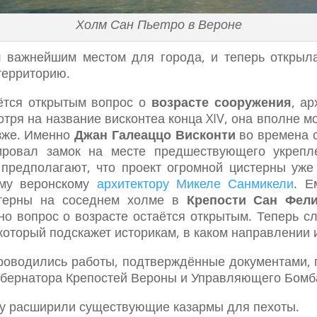
Холм Сан Пьетро в Вероне
важнейшим местом для города, и теперь открыла
территорию.
ётся открытым вопрос о
возрасте сооружения
, а
отря на название висконтеа конца XIV, она вполне м
озже. Именно
Джан Галеаццо Висконти
во времена с
ировал замок на месте предшествующего укрепл
 предполагают, что проект огромной цистерны уже
ому веронскому
архитектору Микеле Санмикели
. Е
стерны на соседнем холме в
Крепости Сан Фел
 но вопрос о возрасте остаётся открытым. Теперь 
который подскажет историкам, в каком направлении и
проводились работы, подтверждённые документами, 
бернатора Крепостей Вероны и Управляющего Бомба
ду расширили существующие казармы для пехоты.