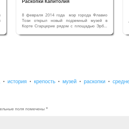
Раскопки Капитолия
и
8 февраля 2014 года мэр города Флавио
й
Този открыл новый подземный музей в
о
Корте Сгарцерие рядом с площадью Эрбе.
м
Закончились раскопки археологов, и перед
х
нашими глазами история Римской и
,
средневековой Вероны одновременно.
е
Римская история – это часть подземного...
а
•
история
•
крепость
•
музей
•
раскопки
•
средн
ельные поля помечены
*