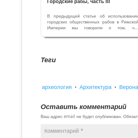
Городские рабы, часть III
В предыдущей статье об использовани
городских общественных рабов в Римско
Империи мы говорили о том, чт
образованные рабы служили магистрата
города и были заняты на бюрократически
работах, это и писари, архивариусы
секретари и сборщики налогов,такж
публичные...
Теги
археология
•
Архитектура
•
Верон
Оставить комментарий
Ваш адрес email не будет опубликован.
Обязат