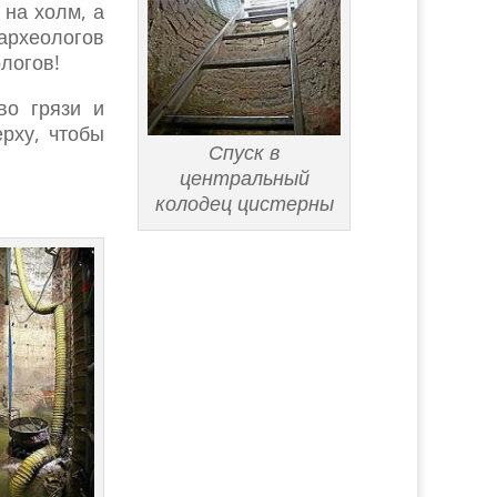
 на холм, а
археологов
ологов!
во грязи и
рху, чтобы
Спуск в
центральный
колодец цистерны