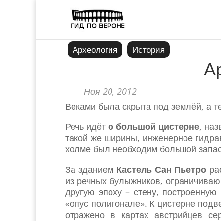
Археология
История
А
Ноя 20, 2012
Веками была скрыта под землёй, а 
Речь идёт
о большой цистерне
, на
такой же ширины, инженерное гидра
холме был необходим большой запас 
За зданием
Кастель Сан Пьетро
рас
из речных булыжников, ограничиваю
другую эпоху – стену, построенную
«опус полигонале». К цистерне под
отражено в картах австрийцев се