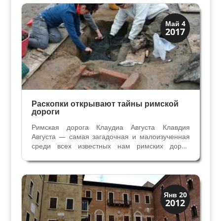
такой же ширины, инженерное гидравлическое
сооружение...
Верона
Май 4
2017
Римская Верона
Раскопки открывают тайны римской
дороги
Римская дорога Клаудиа Августа Клавдия
Августа — самая загадочная и малоизученная
среди всех известных нам римских дорог.
Считается, что её построили для связи римской
Империи с германскими территориями, она
соединяла Паданскую равнину с Дунаем в
Баварии, проходя...
Археология
Янв 20
2012
История