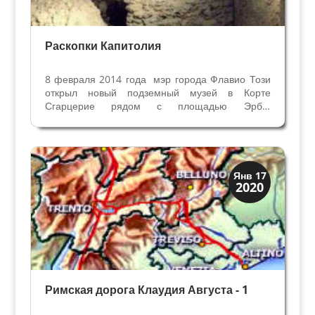
Раскопки Капитолия
8 февраля 2014 года мэр города Флавио Този
открыл новый подземный музей в Корте
Сгарцерие рядом с площадью Эрбе.
Закончились раскопки археологов, и перед
нашими глазами история Римской и
средневековой Вероны одновременно. Римская
история – это часть подземного...
Верона
Янв 17
2020
Римская Верона
Римская дорога Клаудия Августа - 1