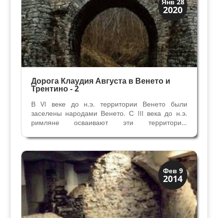
Янв 28
2020
История
Дорога Клаудия Августа в Венето и
Трентино - 2
В VI веке до н.э. территории Венето были
заселены народами Венето. С III века до н.э.
римляне осваивают эти территории,
постепенно присоединяя их к Римской
Империи. Разветвленная сеть дорог и речные
пути способствовали романизации территорий.
Из Падуи в Альтино была...
Верона
Фев 9
2014
Римская Верона