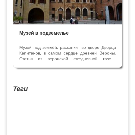
Музей в подземелье
Музей под землёй, раскопки во дворе Дворца
Капитанов, в самом сердце древней Вероны.
Статья из веронской ежедневной газеты
"Арена" 17/08/2010 С 90-х годов прошлого
века Верона может похвастаться музеем, в
котором объединились античная и
современная экспозиция: мы...
Теги