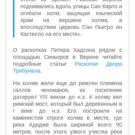
поднимались вдоль улицы Сан Карло и
огибали холм, защищая языческий
храм на вершине холма, а
впоследствии церковь Сан Пьетро ин
Кастелло на его месте».
О раскопках Питера Хадсона рядом с
площадью Синьоров в Вероне читайте
подробные статьи
Раскопки Двора
Трибунала
.
На холме жили еще до римлян племена
галлов ченоманов, их поселение
датируют VIII веком до н.э. К холму вел
римский мост, который был деревянным в
I веке до н.э. Его построили на
каменистом отроге холма в месте, где
река Адидже была шириной всего 90
метров, после этого узкого участка река