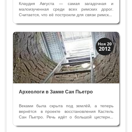
Клаудия Августа — самая загадочная и
малоизученная среди всех римских дорог.
Считается, что её построили для связи римской
Империи с германскими территориями, она
соединяла Паданскую равнину с Дунаем в
Баварии, проходя через Альпы. Очень мало
материальных и...
Археология
Ноя 20
2012
История
Археологи в Замке Сан Пьетро
Веками была скрыта под землёй, а теперь
вернётся в проекте восстановления Кастель
Сан Пьетро. Речь идёт о большой цистерне,
названной висконтеа, расположенной на холме
под замком Сан Пьетро. Глубиной 20 метров и