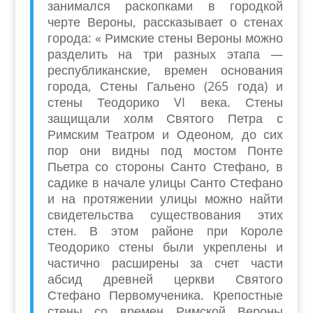
занимался раскопками в городкой
черте Вероны, рассказывает о стенах
города: « Римские стены Вероны можно
разделить на три разных этапа —
республиканские, времен основания
города, Стены Гальено (265 года) и
стены Теодорико VI века. Стены
защищали холм Святого Петра с
Римским Театром и Одеоном, до сих
пор они видны под мостом Понте
Пьетра со стороны Санто Стефано, в
садике в начале улицы Санто Стефано
и на протяжении улицы можно найти
свидетельства существования этих
стен. В этом районе при Короле
Теодорико стены были укреплены и
частично расширены за счет части
абсид древней церкви Святого
Стефано Первомученика. Крепостные
стены со времен Римской Вероны