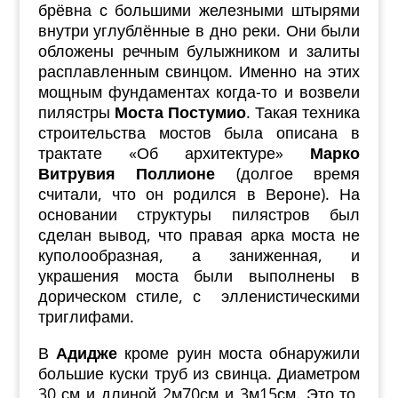
брёвна с большими железными штырями
внутри углублённые в дно реки. Они были
обложены речным булыжником и залиты
расплавленным свинцом. Именно на этих
мощным фундаментах когда-то и возвели
пилястры
Моста Постумио
. Такая техника
строительства мостов была описана в
трактате «Об архитектуре»
Марко
Витрувия Поллионе
(долгое время
считали, что он родился в Вероне). На
основании структуры пилястров был
сделан вывод, что правая арка моста не
куполообразная, а заниженная, и
украшения моста были выполнены в
дорическом стиле, с элленистическими
триглифами.
В
Адидже
кроме руин моста обнаружили
большие куски труб из свинца. Диаметром
30 см и длиной 2м70см и 3м15см. Это то,