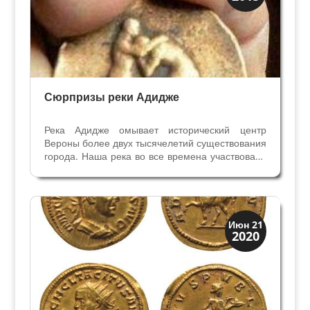
Веронцы
Сюрпризы реки Адидже
Река Адидже омывает исторический центр
Вероны более двух тысячелетий существования
города. Наша река во все времена участвовала
в жизни города, молчаливый свидетель истории.
Веронский пенсионер Витторио Пистони не
согласился бы с определением «молчаливый
свидетель»,...
История
Июн 21
2020
Клады и медали