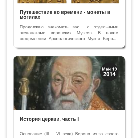
Путешествие во времени - монеты в
могилах
Продолжаю знакомить вас с отдельными
экспонатами веронских Музеев. В новом
оформлении Археологического Музея Вероны
(с 2016 года) появились экспонаты, для которых
раньше места в Музее не находилось. Теперь
посетители видят свинцовый саркофаг, две
золотые монеты и...
Верона
Май 19
2014
Римская Верона
История церкви, часть I
Основание (III – VI века) Верона из-за своего