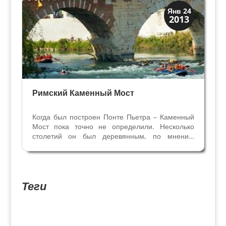
Верона
Янв 24
2013
Римская Верона
Римский Каменный Мост
Когда был построен Понте Пьетра – Каменный
Мост пока точно не определили. Несколько
столетий он был деревянным, по мнению
учёных, и в первом веке его построили из
камня. Сохранившаяся часть пилястров моста
римской постройки сложена по методу opus
quadratum, то есть из...
Теги