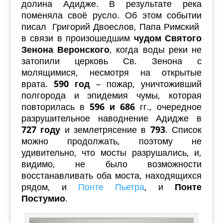
долина Адидже. В результате река
поменяла своё русло. Об этом событии
писал Григорий Двоеслов, Папа Римский
в связи в произошедшим
чудом Святого
Зенона Веронского
, когда воды реки не
затопили церковь Св. Зенона с
молящимися, несмотря на открытые
врата.
590 год
– пожар, уничтоживший
полгорода и эпидемия чумы, которая
повторилась в
596 и 686
гг., очередное
разрушительное наводнение Адидже в
727 году
и землетрясение в
793
. Список
можно продолжать, поэтому не
удивительно, что мосты разрушались, и,
видимо, не было возможности
восстанавливать оба моста, находящихся
рядом, и
Понте Пьетра
, и
Понте
Постумио
.