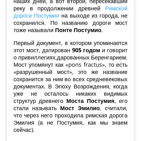
наших дней, а вот второй, пересекавший
реку в продолжении древней
Римской
дороги Постумии
на выходе из города, не
сохранился. По названию дороги мост
тоже называли
Понте Постумио
.
Первый документ, в котором упоминается
этот мост, датирован
905 годом
и говорит
о привиллегиях,дарованных Беренгарием.
Мост упомянут как «pons fractus», то есть
«разрушенный мост», это же название
сохранится за ним во всех средневековых
документах. В Эпоху Возрождения, когда
уже не осталось никаких видимых
структур древнего
Моста Постумия
, его
стали называть
Мост Эмилио
, считали,
что через него проходила римская дорога
Эмилия (а не Постумия, как мы знаем
сейчас).