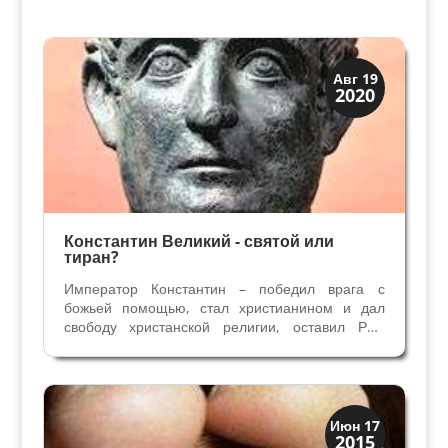
Святые и реликвии
Авг 19
2020
Традиции
Константин Великий - святой или
тиран?
Император Константин – победил врага с
божьей помощью, стал христианином и дал
свободу христанской религии, оставил Рим
Папе Сильвестру I, который крестил его в
христианство, канонизирован православной
церквью. Правда ли то, что мы знаем о заслугах
Константина...
Верона
Июн 17
2015