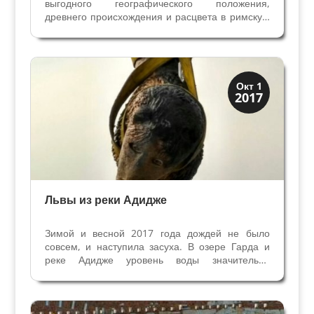
выгодного географического положения,
древнего происхождения и расцвета в римскую
эпоху была первым городом Х района Венетия
и Истрия, в котором был Епископ. Впервые в
документах Софийского Собора 343 года мы
встречаем имя...
Археология
Окт 1
2017
История
Львы из реки Адидже
Зимой и весной 2017 года дождей не было
совсем, и наступила засуха. В озере Гарда и
реке Адидже уровень воды значительно
снизился. Ужасны последствия для сельского
хозяйства провинции Вероны — недосчитались
30% урожая овощей и фруктов в этом году. Но
река Адидже...