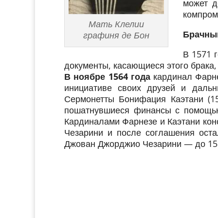
может д
компром
Мать Клелии
Брачный
графиня де Бон
В 1571 
документы, касающиеся этого брака,
В ноябре 1564 года
кардинал Фарне
инициативе своих друзей и дальн
Сермонетты Бонифация Каэтани (1
пошатнувшиеся финансы с помощь
Кардиналами Фарнезе и Каэтани конс
Чезарини и после соглашения оста
Джован Джорджио Чезарини — до 158