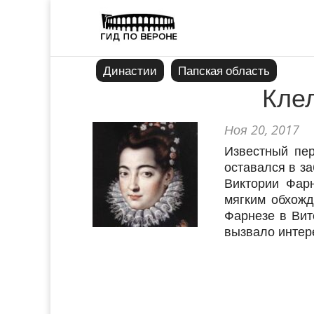
Династии
Папская область
Кле
Ноя 20, 2017
Известный пе
оставался в з
Виктории Фарн
мягким обхожд
Фарнезе в Вит
вызвало интере