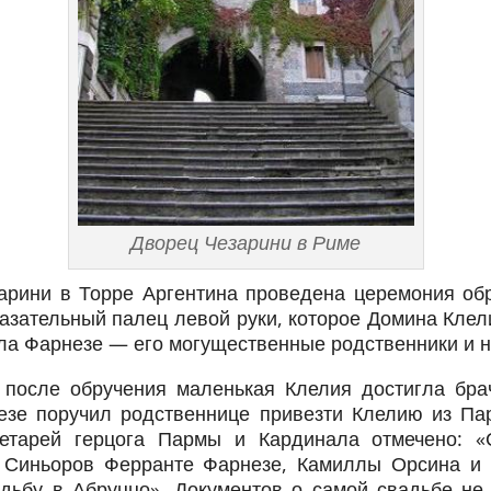
Дворец Чезарини в Риме
рини в Торре Аргентина проведена церемония об
казательный палец левой руки, которое Домина Клел
ала Фарнезе — его могущественные родственники и н
 после обручения маленькая Клелия достигла брач
езе поручил родственнице привезти Клелию из П
ретарей герцога Пармы и Кардинала отмечено: 
 Синьоров Ферранте Фарнезе, Камиллы Орсина и
дьбу в Абруццо». Документов о самой свадьбе не 