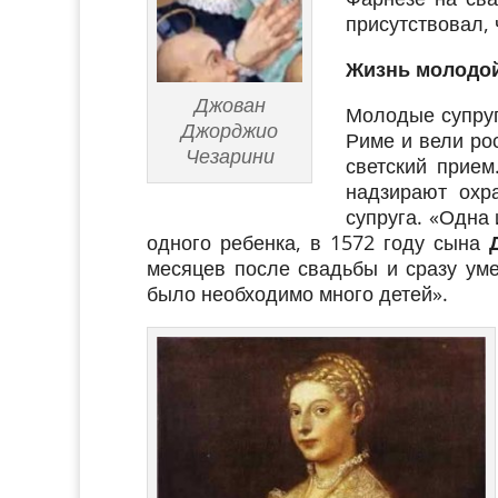
присутствовал, 
Жизнь молодой
Джован
Молодые супруг
Джорджио
Риме и вели ро
Чезарини
светский прием
надзирают охр
супруга. «Одна 
одного ребенка, в 1572 году сына
месяцев после свадьбы и сразу ум
было необходимо много детей».