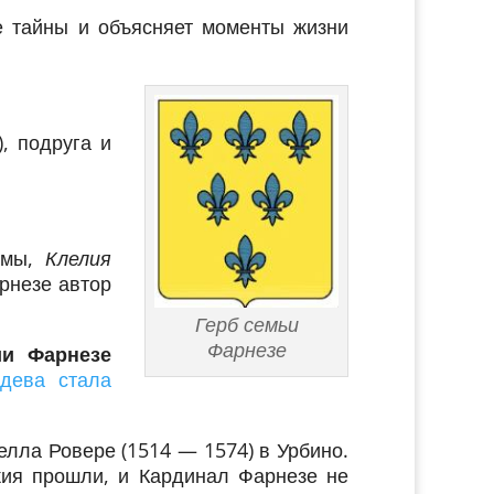
е тайны и объясняет моменты жизни
, подруга и
рмы,
Клелия
рнезе автор
Герб семьи
Фарнезе
ии Фарнезе
 дева стала
елла Ровере (1514 — 1574) в Урбино.
жия прошли, и Кардинал Фарнезе не