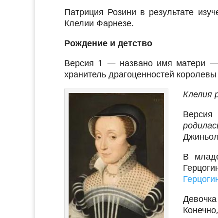
Патриция Розини в результате изу
Клелии Фарнезе.
Рождение и детство
Версия 1 — названо имя матери — 
хранитель драгоценностей королевы
Клелия 
Версия
родилас
Джиньол
В млад
Герцоги
Герцоги
Девочка
Конечно