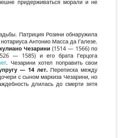
нешне придерживаться морали и не
вадьбы. Патриция Розини обнаружила
 нотариуса Антонио Масса да Галезе.
жулиано Чезарини
(1514 — 1566) по
1526 — 1585) и его брата Герцога
лет
. Чезарини хотел поправить свои
упругу — 14 лет.
Переписка между
дочери с сыном маркиза Чезарини, но
аждебность длилась до смерти зятя