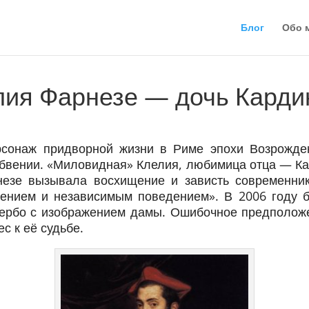
Блог
Обо 
лия Фарнезе — дочь Карди
рсонаж придворной жизни в Риме эпохи Возрожд
абвении. «Миловидная» Клелия, любимица отца — Ка
езе вызывала восхищение и зависть современник
ением и независимым поведением». В 2006 году 
ербо с изображением дамы. Ошибочное предположен
с к её судьбе.