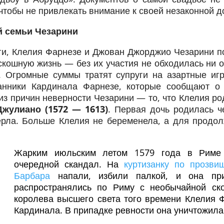
чтобы не привлекать внимание к своей незаконной д
 семьи Чезарини
и, Клелия Фарнезе и Джован Джорджио Чезарини п
скошную жизнь — без их участия не обходилась ни о
. Огромные суммы тратят супруги на азартные иг
анники Кардинала Фарнезе, которые сообщают о 
из причин неверности Чезарини — то, что Клелия ро
Джулиано (1572 — 1613)
. Первая дочь родилась ч
ерла. Больше Клелия не беременела, а для продо
Жарким июльским летом 1579 года в Риме
очередной скандал. На
куртизанку по прозви
Барбара
напали, избили палкой, и она при
распространялись по Риму с необычайной ско
королева высшего света того времени Клелия 
Кардинала. В припадке ревности она уничтожил