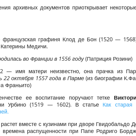
чения архивных документов приоткрывает некоторы
французская графиня Клод де Бон (1520 — 1568)
 Катерины Медичи.
родилась во Франции в 1556 году
(Патриция Розини)
 2 — имя матери неизвестно, она прачка из Па
ь 22 октября 1557 года в Парме
(из биографии К.Фа
а Франьито)
енчестве ее воспитание поручают тетке
Виктор
ни Урбино (1519 — 1602). В статье
Как старая
ней.
 растет вместе с кузинами при дворе Гвидобальдо Д
, времена распущенности при Папе Родриго Борд