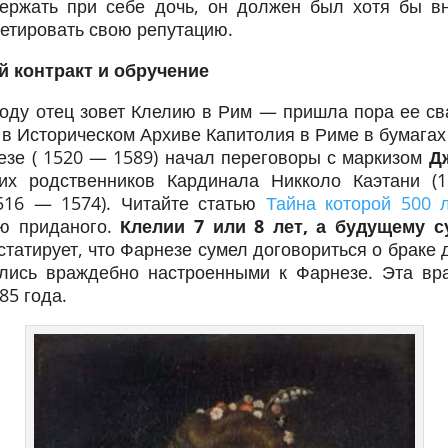
ержать при себе дочь, он должен был хотя бы в
етировать свою репутацию.
 контракт и обручение
году отец зовет Клелию в Рим — пришла пора ее с
 в Историческом Архиве Капитолия в Риме в бумагах
зе ( 1520 — 1589) начал переговоры с маркизом
Д
их родственников Кардинала Никколо Каэтани (
516 — 1574). Читайте статью
Тайна которой 500 
ю приданого.
Клелии 7 или 8 лет, а будущему с
татирует, что Фарнезе сумел договориться о браке 
лись враждебно настроенными к Фарнезе. Эта вр
5 года.