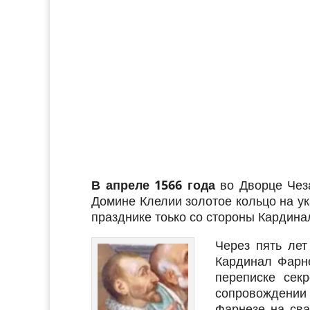
В апреле 1566 года
во Дворце Чеза
Домине Клелии золотое кольцо на у
празднике тоько со стороны Кардин
Через пять лет
Кардинал Фарн
переписке сек
сопровождении
Фарнезе на сва