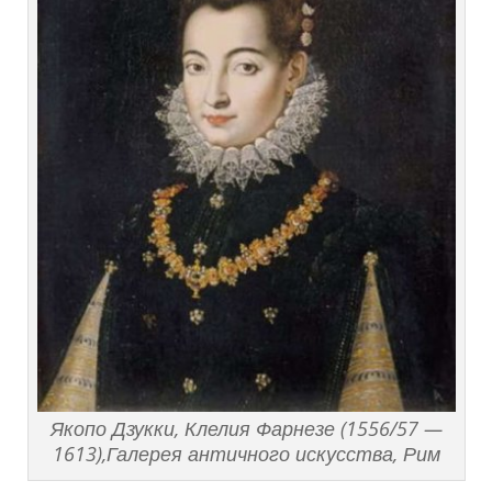
Якопо Дзукки, Клелия Фарнезе (1556/57 —
1613),Галерея античного искусства, Рим