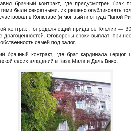
авил брачный контракт, где предусмотрен брак п
атями были секретными, их решено опубликовать тол
аствовал в Конклаве (и мог выйти оттуда Папой Ри
ой контракт, определяющий приданое Клелии — 30 
ь ее драгоценностей. Оговорены сроки выплат, при н
собственность семей под залог.
ий брачный контракт, где брат кардинала Герцог
екой своих владений в Каза Мала и Дель Вико.