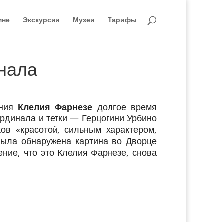
мне
Экскурсии
Музеи
Тарифы
нала
ения
Клелия Фарнезе
долгое время
рдинала и тетки — Герцогини Урбино
ов «красотой, сильным характером,
была обнаружена картина во Дворце
ие, что это Клелия Фарнезе, снова