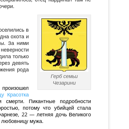
очери.
оселились в
дна охота и
ры. За ними
неверности
дила только
ерез девять
лжения рода
Герб семьи
Чезарини
 произошел
щу Красотка
 смерти. Пикантные подробности
ростью, потому что убийцей стала
Фарнезе, 22 — летняя дочь Великого
а любовницу мужа.