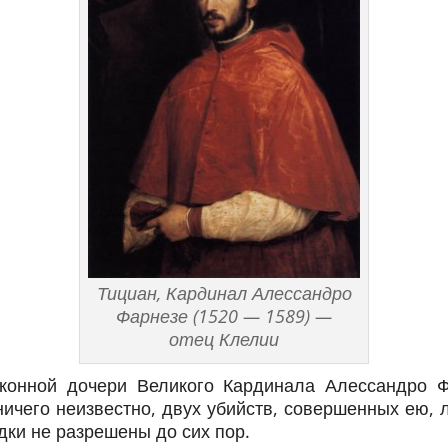
Тициан, Кардинал Алессандро
Фарнезе (1520 — 1589) —
отец Клелии
онной дочери Великого Кардинала Алессандро Ф
ничего неизвестно, двух убийств, совершенных ею,
дки не разрешены до сих пор.