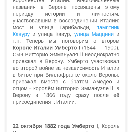
Королевства Италии. Многочисленные
названия в Вероне посвящены этому
периоду истории и личностям,
участвовавшим в воссоединении Италии:
мост и улица Гарибальди,
памятник
Кавуру
и улица Кавур,
улица Маццини
и
т.п. Теперь мы поговорим о втором
Короле Италии Умберто
I
(1844 — 1900).
Сын Витторио Эммануэля II неоднократно
приезжал в Верону. Умберто участвовал
во второй войне за независимость Италии
в битве при Виллафранке около Вероны,
приезжал вместе с братом Амедео и
отцом – королём Витторио Эммануэле II в
Верону в 1866 году сразу после её
присоединения к Италии.
22 октября 1882 года Умберто I
, Король