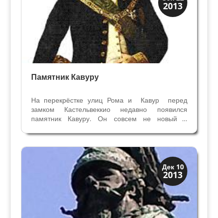
2013
Улицы и площади
Памятник Кавуру
На перекрёстке улиц Рома и Кавур перед
замком Кастельвеккио недавно появился
памятник Кавуру. Он совсем не новый в
Вероне, он путешествует по городу в течении
последнего столетия, и это третье его место с
1908 года (надеемся, что последнее и
окончательное)....
Скрытая Верона
Дек 10
2013
Улицы и площади