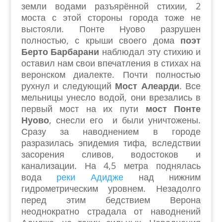
земли водами разъярённой стихии, 2
моста с этой стороны города тоже не
выстояли. Понте Нуово разрушен
полностью, с крыши своего дома
поэт
Берто Барбарани
наблюдал эту стихию и
оставил нам свои впечатления в стихах на
веронском диалекте. Почти полностью
рухнул и следующий
Мост Алеарди
. Все
мельницы унесло водой, они врезались в
первый мост на их пути
мост Понте
Нуово
, снесли его и были уничтожены.
Сразу за наводнением в городе
разразилась эпидемия тифа, вследствии
засорения сливов, водостоков и
канализации. На 4,5 метра поднялась
вода
реки Адидже
над нижним
гидрометрическим уровнем. Незадолго
перед этим бедствием Верона
неоднократно страдала от наводнений