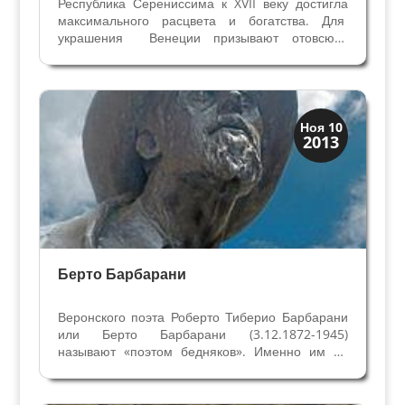
Республика Серениссима к XVII веку достигла
максимального расцвета и богатства. Для
украшения Венеции призывают отовсюду
самых важных архитекторов, скульпторов и
живописцев. Верона в её тени демонстрирует
упадок не только экономики, но и как следствие
культуры,...
Верона
Ноя 10
2013
Веронцы
Берто Барбарани
Веронского поэта Роберто Тиберио Барбарани
или Берто Барбарани (3.12.1872-1945)
называют «поэтом бедняков». Именно им он
посвятил множество своих произведений.
Другое его прозвище – «поэт весёлой грусти».
Стихи Берто Барбарани изучают в школах, они