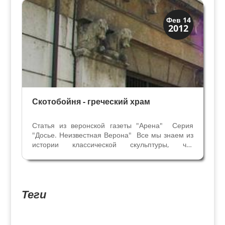
написаны на местном...
Архитектура
Фев 14
2012
Искусство
Скотобойня - греческий храм
Статья из веронской газеты "Арена" Серия
"Досье. Неизвестная Верона" Все мы знаем из
истории классической скульптуры, что
кариатиды – это женские фигуры,
поддерживающие крыши храмов и портики. В
Вероне, мы встречаем кариатиды как
архитектурное декоративное украшение...
Теги