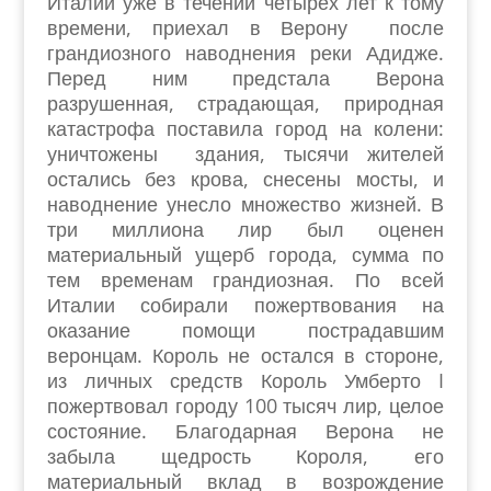
Италии уже в течении четырёх лет к тому
времени, приехал в Верону после
грандиозного наводнения реки Адидже.
Перед ним предстала Верона
разрушенная, страдающая, природная
катастрофа поставила город на колени:
уничтожены здания, тысячи жителей
остались без крова, снесены мосты, и
наводнение унесло множество жизней. В
три миллиона лир был оценен
материальный ущерб города, сумма по
тем временам грандиозная. По всей
Италии собирали пожертвования на
оказание помощи пострадавшим
веронцам. Король не остался в стороне,
из личных средств Король Умберто I
пожертвовал городу 100 тысяч лир, целое
состояние. Благодарная Верона не
забыла щедрость Короля, его
материальный вклад в возрождение