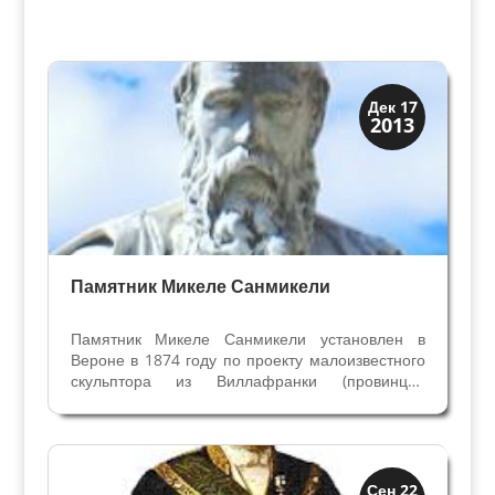
Верона
Дек 17
2013
Веронцы
Памятник Микеле Санмикели
Памятник Микеле Санмикели установлен в
Вероне в 1874 году по проекту малоизвестного
скульптора из Виллафранки (провинция
Вероны) Джан Баттиста Тройани. Он учился в
Академии Изящных Искусств им. Чиньяроли в
Вероне, потом в Академии Венеции. Памятник
архитектору...
Скрытая Верона
Сен 22