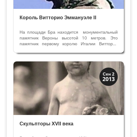
Король Витторио Эммануэле II
На площади Бра находится монументальный
памятник Вероны высотой 10 метров. Это
памятник первому королю Италии Витторио
Эммануилу II. В отличии от статуи его пьемер-
министра Кавура памятник Королю всегда был
на этом же месте и установлен в числе первых
в городе после...
Венецианская
Сен 2
2013
Верона
Скульпторы XVII века