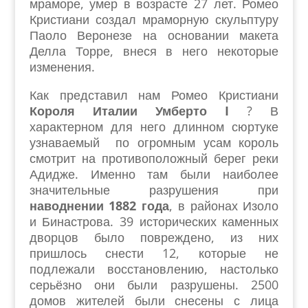
мраморе, умер в возрасте 27 лет. Ромео
Кристиани создал мраморную скульптуру
Паоло Веронезе на основании макета
Делла Торре, внеся в него некоторые
изменения.
Как представил нам Ромео Кристиани
Короля Италии Умберто I
? В
характерном для него длинном сюртуке
узнаваемый по огромным усам король
смотрит на противоположный берег реки
Адидже. Именно там были наиболее
значительные разрушения при
наводнении 1882 года
, в районах Изоло
и Бинастрова. 39 исторических каменных
дворцов было повреждено, из них
пришлось снести 12, которые не
подлежали восстановлению, настолько
серьёзно они были разрушены. 2500
домов жителей были снесены с лица